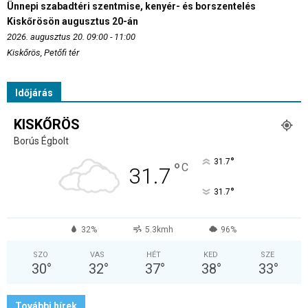
Ünnepi szabadtéri szentmise, kenyér- és borszentelés
Kiskőrösön augusztus 20-án
2026. augusztus 20. 09:00 - 11:00
Kiskőrös, Petőfi tér
Időjárás
KISKŐRÖS
Borús Égbolt
°
31.7
°
C
31.7
°
31.7
32%
5.3kmh
96%
SZO
VAS
HÉT
KED
SZE
30
°
32
°
37
°
38
°
33
°
További hírek