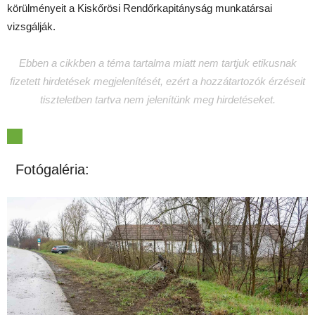
körülményeit a Kiskőrösi Rendőrkapitányság munkatársai
vizsgálják.
Ebben a cikkben a téma tartalma miatt nem tartjuk etikusnak
fizetett hirdetések megjelenítését, ezért a hozzátartozók érzéseit
tiszteletben tartva nem jelenítünk meg hirdetéseket.
Fotógaléria: