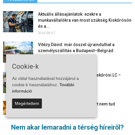
Aktuális állásajánlatok: ezekre a
munkavállalókra van most szükség Kiskőrösön
és a...
2026-08-07
Vitézy Dávid: már ősszel újraindulhat a
személyszállítás a Budapest–Belgrád
vasútvonalon
2026-08-06
Cookie-k
Megkezdte a felkészülést a Kiskőrösi LC –
Az oldal használatával hozzájárul a
együtt maradt a keret,...
cookie-k használatához.
További
2026-08-06
információ
Megértettem
Mi történik Európa felett? Ezért nem tud
szabadulni a kontinens a...
2026-08-05
Nem akar lemaradni a térség híreiről?
Folyamatosak a nyári karbantartási munkálatok