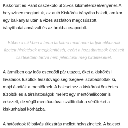
Kiskőröst és Páhit összekötő út 35-ös kilométerszelvényénél. A
helyszínen megtudtuk, az autó Kiskőrös irányába haladt, amikor
egy balkanyar után a vizes aszfalton megcsúszott,
irányíthatatlanná vált és az árokba csapódott.
Ebben a cikkben a téma tartalma miatt nem tartjuk etikusnak
fizetett hirdetések megjelenítését, ezért a hozzátartozók érzéseit
tiszteletben tartva nem jelenítünk meg hirdetéseket.
A járműben egy idős csengődi pár utazott, őket a kiskőrösi
hivatásos tűzoltók feszítővágó segítségével szabadították ki,
majd átadták a mentőknek. A balesethez a kiskőrösi önkéntes
tűzoltók és a társhatóságok mellett egy mentőhelikopter is
érkezett, de végül mentőautóval szállították a sérülteket a
kiskunhalasi kórházba.
A hatóságok félpályás útlezárás mellett helyszíneltek. A baleset