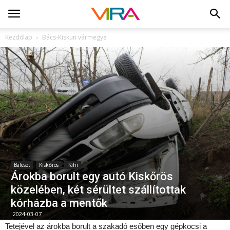
Kezdőlap
Bács-Kiskun vármegye
Baleset
Kiskőrös
Páhi
Árokba borult egy autó Kiskőrös
közelében, két sérültet szállítottak
kórházba a mentők
2024-03-07
Tetejével az árokba borult a szakadó esőben egy gépkocsi a