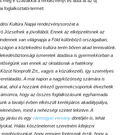
a meg e szavakkal a rendezvényt és adta át az új
 foglalkoztató-termet:
edési Kultúra Napja rendezvénysorozat a
ó Józsefnek a jóvoltából. Ennek az elképzelésnek az
mindennek van világnapja a Föld különböző országaiban,
szágon a közlekedési kultúra terén bőven akad tennivalónk.
zlekedésbiztonsági ismeretek átadása is gyermekkorban a
tőségünk van ennek az oktatásnak a hatékony
Közút Nonprofit Zrt., vagyis a közútkezelő, így személyes
ismeretátadás. A mai napon a nagyközönség számára is
nkat, ahol a hozzánk érkező gyermekcsoportok élvezhetik
m számomra, hogy az összes foglalkozásunk egyharmada
nk a tavalyi évben elkészült kerékpáros akadálypálya,
lenésben, mind a nehézségi szintet tekintve. A
gy járási és egy
vármegyei verseny
döntőjén is, tehát
ályokat. Hálás köszönetemet szeretném kifejezni
a meghívásunkat, hogy ennyien fontosnak érzik, hogy a