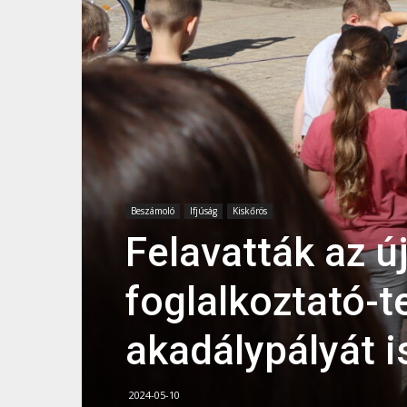
Beszámoló
Ifjúság
Kiskőrös
Felavatták az 
foglalkoztató-t
akadálypályát i
2024-05-10