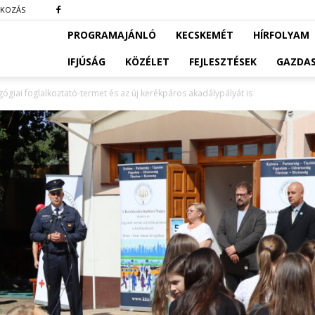
TKOZÁS
PROGRAMAJÁNLÓ
KECSKEMÉT
HÍRFOLYAM
IFJÚSÁG
KÖZÉLET
FEJLESZTÉSEK
GAZDA
giai foglalkoztató-termet és az új kerékpáros akadálypályát is