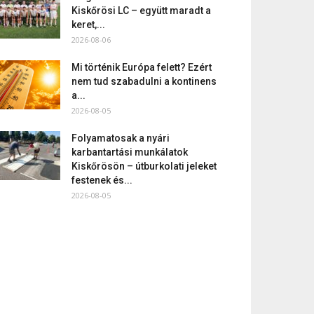
Kiskőrösi LC – együtt maradt a
keret,...
2026-08-06
Mi történik Európa felett? Ezért
nem tud szabadulni a kontinens
a...
2026-08-05
Folyamatosak a nyári
karbantartási munkálatok
Kiskőrösön – útburkolati jeleket
festenek és...
2026-08-05