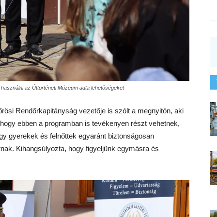
ell használni az Úttörténeti Múzeum adta lehetőségeket
rösi Rendőrkapitányság vezetője is szólt a megnyitón, aki
hogy ebben a programban is tevékenyen részt vehetnek,
gy gyerekek és felnőttek egyaránt biztonságosan
atnak. Kihangsúlyozta, hogy figyeljünk egymásra és