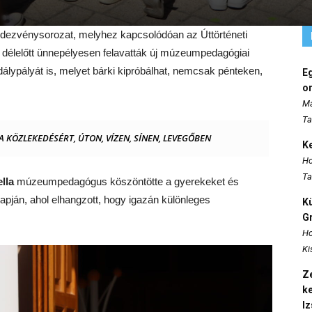
dezvénysorozat, melyhez kapcsolódóan az Úttörténeti
élelőtt ünnepélyesen felavatták új múzeumpedagógiai
dálypályát is, melyet bárki kipróbálhat, nemcsak pénteken,
E
o
Ma
Ta
 KÖZLEKEDÉSÉRT, ÚTON, VÍZEN, SÍNEN, LEVEGŐBEN
K
Ho
Ta
lla
múzeumpedagógus köszöntötte a gyerekeket és
Napján, ahol elhangzott, hogy igazán különleges
K
Gr
Ho
Ki
Ze
k
I