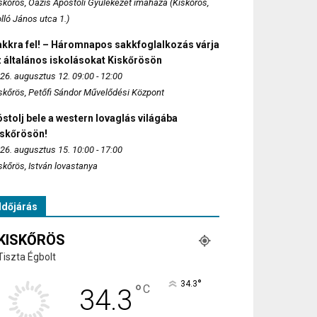
skőrös, Oázis Apostoli Gyülekezet imaháza (Kiskőrös,
lló János utca 1.)
akkra fel! – Háromnapos sakkfoglalkozás várja
 általános iskolásokat Kiskőrösön
26. augusztus 12. 09:00 - 12:00
skőrös, Petőfi Sándor Művelődési Központ
stolj bele a western lovaglás világába
iskőrösön!
26. augusztus 15. 10:00 - 17:00
skőrös, István lovastanya
Időjárás
KISKŐRÖS
Tiszta Égbolt
°
34.3
°
C
34.3