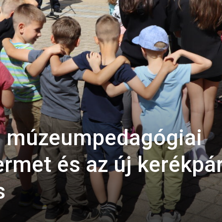
új múzeumpedagógiai
ermet és az új kerékpá
s