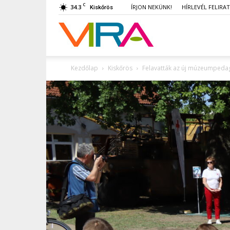
C
34.3
ÍRJON NEKÜNK!
HÍRLEVÉL FELIRA
Kiskőrös
VIRA
Kezdőlap
Kiskőrös
Felavatták az új múzeumpedagó