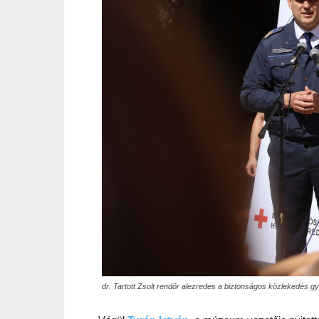
dr. Tartott Zsolt rendőr alezredes a biztonságos közlekedés g