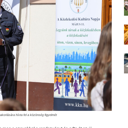
yakorlására hívta fel a közönség figyelmét