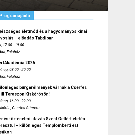
Programajánló
gészséges életmód és a hagyományos kínai
rvoslás – előadás Tabdiban
, 17:00 - 19:00
bdi, Faluház
ertAkadémia 2026
lnap, 08:00 - 20:00
bdi, Faluház
ülönleges burgerélmények várnak a Cserfes
ill Teraszon Kiskőrösön!
lnap, 16:00 - 22:00
skőrös, Cserfes étterem
nés történelmi utazás Szent Gellért életén
eresztül – különleges Templomkerti est
zsákon