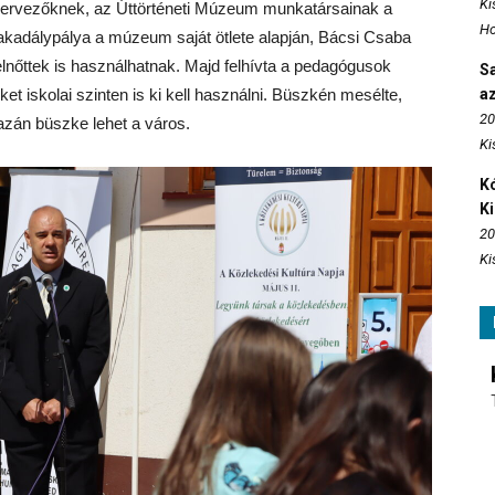
Ki
 szervezőknek, az Úttörténeti Múzeum munkatársainak a
Ho
 akadálypálya a múzeum saját ötlete alapján, Bácsi Csaba
elnőttek is használhatnak. Majd felhívta a pedagógusok
S
eket iskolai szinten is ki kell használni. Büszkén mesélte,
az
20
gazán büszke lehet a város.
Ki
Kó
K
20
Ki