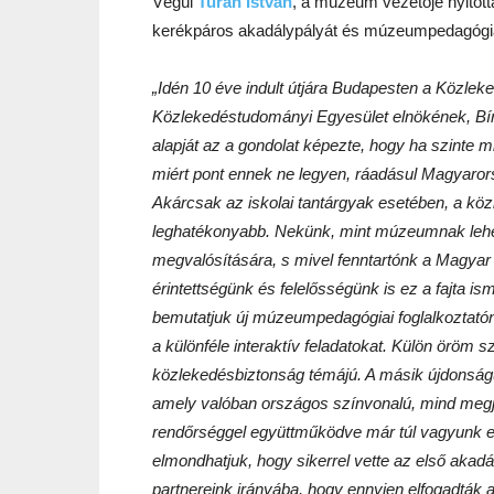
Végül
Turán István
, a múzeum vezetője nyitott
kerékpáros akadálypályát és múzeumpedagógiai
„Idén 10 éve indult útjára Budapesten a Közlek
Közlekedéstudományi Egyesület elnökének, Bír
alapját az a gondolat képezte, hogy ha szinte 
miért pont ennek ne legyen, ráadásul Magyaror
Akárcsak az iskolai tantárgyak esetében, a kö
leghatékonyabb. Nekünk, mint múzeumnak lehe
megvalósítására, s mivel fenntartónk a Magyar 
érintettségünk és felelősségünk is ez a fajta 
bemutatjuk új múzeumpedagógiai foglalkoztató
a különféle interaktív feladatokat. Külön örö
közlekedésbiztonság témájú. A másik újdonságu
amely valóban országos színvonalú, mind megje
rendőrséggel együttműködve már túl vagyunk e
elmondhatjuk, hogy sikerrel vette az első akad
partnereink irányába, hogy ennyien elfogadták 