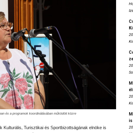
Ho
Iz
Cs
K
20
Ki
Co
z
20
So
M
é
20
Ki
ában és a programok koordinálásában működött közre
M
is
ulturális, Turisztikai és Sportbizottságának elnöke is
20