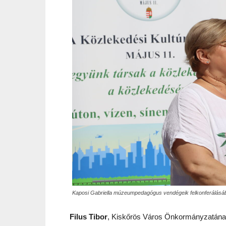
Kaposi Gabriella múzeumpedagógus vendégeik felkonferálás
Filus Tibor
, Kiskőrös Város Önkormányzatának K