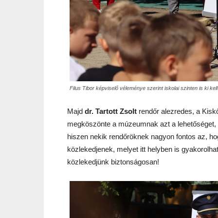
Filus Tibor képviselő véleménye szerint iskolai szinten is ki k
Majd
dr. Tartott Zsolt
rendőr alezredes, a Kiskő
megköszönte a múzeumnak azt a lehetőséget, 
hiszen nekik rendőröknek nagyon fontos az, ho
közlekedjenek, melyet itt helyben is gyakorolh
közlekedjünk biztonságosan!