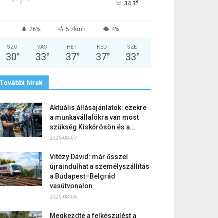
°
34.3
26%
5.7kmh
4%
SZO
VAS
HÉT
KED
SZE
30
°
33
°
37
°
37
°
33
°
További hírek
Aktuális állásajánlatok: ezekre
a munkavállalókra van most
szükség Kiskőrösön és a...
2026-08-07
Vitézy Dávid: már ősszel
újraindulhat a személyszállítás
a Budapest–Belgrád
vasútvonalon
2026-08-06
Megkezdte a felkészülést a