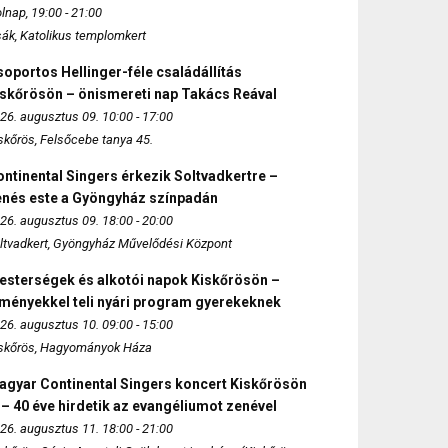
lnap, 19:00 - 21:00
sák, Katolikus templomkert
oportos Hellinger-féle családállítás
iskőrösön – önismereti nap Takács Reával
26. augusztus 09. 10:00 - 17:00
skőrös, Felsőcebe tanya 45.
ntinental Singers érkezik Soltvadkertre –
enés este a Gyöngyház színpadán
26. augusztus 09. 18:00 - 20:00
ltvadkert, Gyöngyház Művelődési Központ
esterségek és alkotói napok Kiskőrösön –
lményekkel teli nyári program gyerekeknek
26. augusztus 10. 09:00 - 15:00
skőrös, Hagyományok Háza
agyar Continental Singers koncert Kiskőrösön
 – 40 éve hirdetik az evangéliumot zenével
26. augusztus 11. 18:00 - 21:00