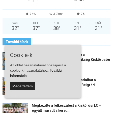
°
20.6
74%
3.2kmh
7%
VAS
HÉT
KED
SZE
CSÜ
32
°
37
°
38
°
31
°
31
°
További hírek
Cookie-k
Aktuális állásajánlatok: ezekre a
munkavállalókra van most szükség Kiskőrösön
és a...
Az oldal használatával hozzájárul a
2026-08-07
cookie-k használatához.
További
információ
Vitézy Dávid: már ősszel újraindulhat a
személyszállítás a Budapest–Belgrád
Megértettem
vasútvonalon
2026-08-06
Megkezdte a felkészülést a Kiskőrösi LC –
együtt maradt a keret,...