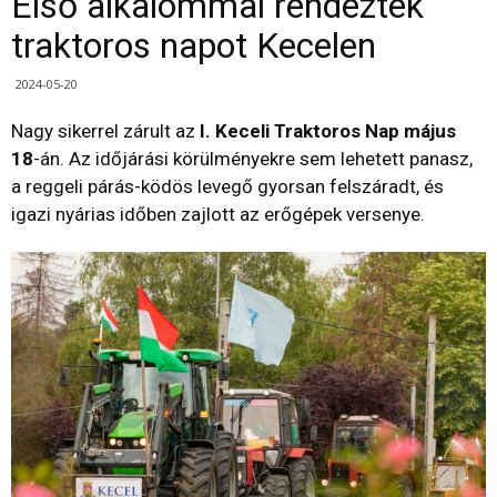
Első alkalommal rendeztek
traktoros napot Kecelen
2024-05-20
Nagy sikerrel zárult az
I. Keceli Traktoros Nap
május
18
-án. Az időjárási körülményekre sem lehetett panasz,
a reggeli párás-ködös levegő gyorsan felszáradt, és
igazi nyárias időben zajlott az erőgépek versenye.