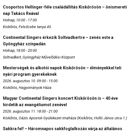
Csoportos Hellinger-féle családállítás Kiskőrösön – önismereti
nap Takács Reával
Holnap, 10:00 - 17:00
Kiskőrös, Felsőcebe tanya 45.
Continental Singers érkezik Soltvadkertre – zenés este a
Gyöngyház színpadán
Holnap, 18:00 - 20:00
Soltvadkert, Gyöngyház Művelődési Központ
Mesterségek és alkotói napok Kiskőrösön – élményekkel teli
nyári program gyerekeknek
2026. augusztus 10. 09:00 - 15:00
Kiskőrös, Hagyományok Háza
Magyar Continental Singers koncert Kiskőrösön is – 40 éve
hirdetik az evangéliumot zenével
2026. augusztus 11. 18:00 - 21:00
Kiskőrös, Oázis Apostoli Gyülekezet imaháza (Kiskőrös, Holló János utca 1.)
Sakkra fel! – Háromnapos sakkfoglalkozás várja az általános