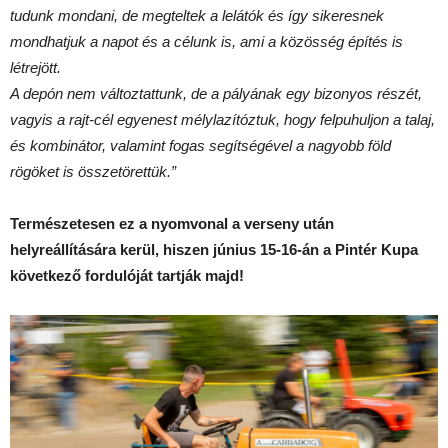
tudunk mondani, de megteltek a lelátók és így sikeresnek
mondhatjuk a napot és a célunk is, ami a közösség építés is
létrejött.
A depón nem változtattunk, de a pályának egy bizonyos részét,
vagyis a rajt-cél egyenest mélylazítóztuk, hogy felpuhuljon a talaj,
és kombinátor, valamint fogas segítségével a nagyobb föld
rögöket is összetörettük.”
Természetesen ez a nyomvonal a verseny után
helyreállítására kerül, hiszen június 15-16-án a Pintér Kupa
következő fordulóját tartják majd!