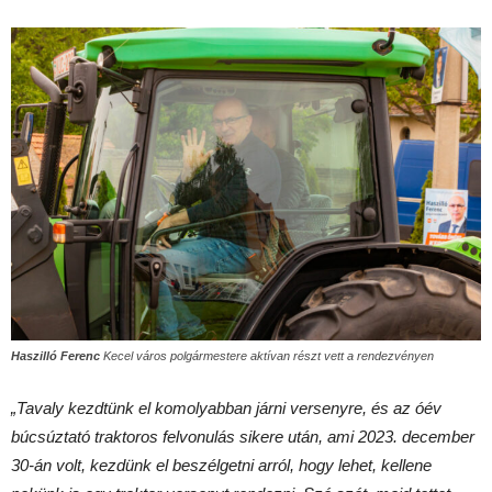
Haszilló Ferenc
Kecel város polgármestere aktívan részt vett a rendezvényen
„Tavaly kezdtünk el komolyabban járni versenyre, és az óév
búcsúztató traktoros felvonulás sikere után, ami 2023. december
30-án volt, kezdünk el beszélgetni arról, hogy lehet, kellene