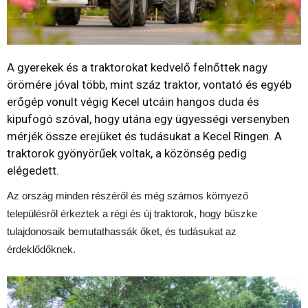
A gyerekek és a traktorokat kedvelő felnőttek nagy
örömére jóval több, mint száz traktor, vontató és egyéb
erőgép vonult végig Kecel utcáin hangos duda és
kipufogó szóval, hogy utána egy ügyességi versenyben
mérjék össze erejüket és tudásukat a Kecel Ringen. A
traktorok gyönyörűek voltak, a közönség pedig
elégedett.
Az ország minden részéről és még számos környező
településről érkeztek a régi és új traktorok, hogy büszke
tulajdonosaik bemutathassák őket, és tudásukat az
érdeklődőknek.