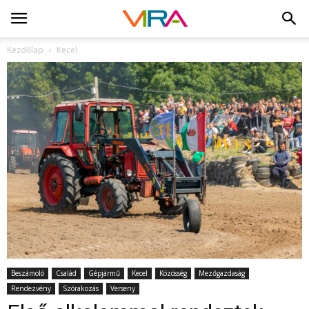
Kezdőlap
Kecel
Beszámoló
Család
Gépjármű
Kecel
Közösség
Mezőgazdaság
Rendezvény
Szórakozás
Verseny