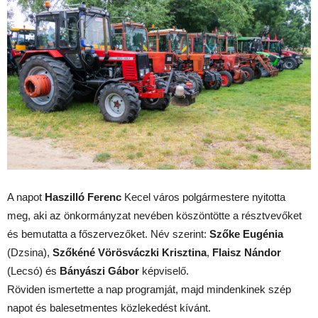
A napot
Haszilló Ferenc
Kecel város polgármestere nyitotta
meg, aki az önkormányzat nevében köszöntötte a résztvevőket
és bemutatta a főszervezőket. Név szerint:
Szőke Eugénia
(Dzsina),
Szőkéné Vörösváczki Krisztina
,
Flaisz Nándor
(Lecsó) és
Bányászi Gábor
képviselő.
Röviden ismertette a nap programját, majd mindenkinek szép
napot és balesetmentes közlekedést kívánt.