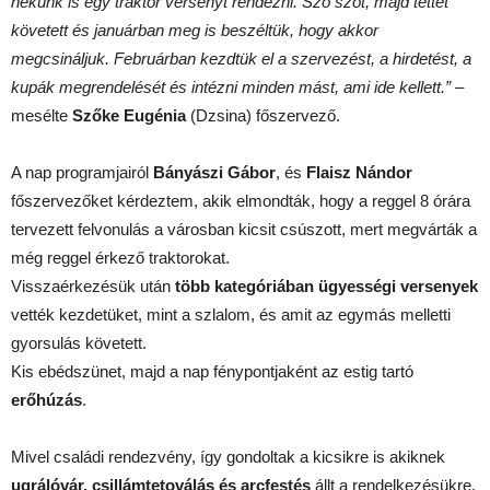
nekünk is egy traktor versenyt rendezni. Szó szót, majd tettet
követett és januárban meg is beszéltük, hogy akkor
megcsináljuk. Februárban kezdtük el a szervezést, a hirdetést, a
kupák megrendelését és intézni minden mást, ami ide kellett.”
–
mesélte
Szőke Eugénia
(Dzsina) főszervező.
A nap programjairól
Bányászi Gábor
, és
Flaisz Nándor
főszervezőket kérdeztem, akik elmondták, hogy a reggel 8 órára
tervezett felvonulás a városban kicsit csúszott, mert megvárták a
még reggel érkező traktorokat.
Visszaérkezésük után
több kategóriában ügyességi versenyek
vették kezdetüket, mint a szlalom, és amit az egymás melletti
gyorsulás követett.
Kis ebédszünet, majd a nap fénypontjaként az estig tartó
erőhúzás
.
Mivel családi rendezvény, így gondoltak a kicsikre is akiknek
ugrálóvár, csillámtetoválás és arcfestés
állt a rendelkezésükre.