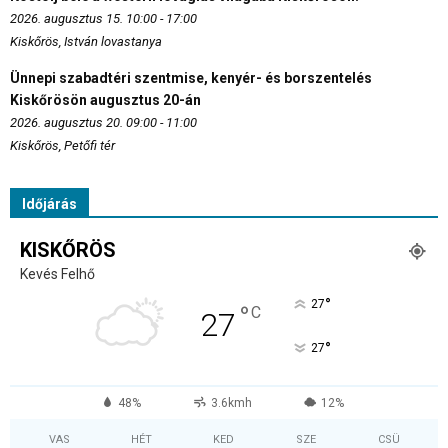
2026. augusztus 15. 10:00 - 17:00
Kiskőrös, István lovastanya
Ünnepi szabadtéri szentmise, kenyér- és borszentelés
Kiskőrösön augusztus 20-án
2026. augusztus 20. 09:00 - 11:00
Kiskőrös, Petőfi tér
Időjárás
KISKŐRÖS
Kevés Felhő
°
27
°
C
27
°
27
48%
3.6kmh
12%
VAS
HÉT
KED
SZE
CSÜ