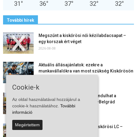
31
°
36
°
37
°
32
°
32
°
További hírek
Megszűnt a kiskőrösi női kézilabdacsapat –
egy korszak ért véget
2026-08-08
Aktuális állásajánlatok: ezekre a
munkavállalókra van most szükség Kiskőrösön
és a...
2026-08-07
Cookie-k
Vitézy Dávid: már ősszel újraindulhat a
Az oldal használatával hozzájárul a
személyszállítás a Budapest–Belgrád
cookie-k használatához.
További
vasútvonalon
információ
2026-08-06
Megértettem
Megkezdte a felkészülést a Kiskőrösi LC –
együtt maradt a keret,...