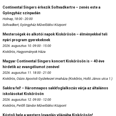
Continental Singers érkezik Soltvadkertre – zenés este a
Gyöngyház színpadán
Holnap, 18:00 - 20:00
Soltvadkert, Gyöngyház Művelődési Központ
Mesterségek és alkotói napok Kiskőrösön – élményekkel teli
nyári program gyerekeknek
2026. augusztus 10. 09:00 - 15:00
Kiskőrös, Hagyományok Háza
Magyar Continental Singers koncert Kiskőrösön is – 40 éve
hirdetik az evangéliumot zenével
2026. augusztus 11. 18:00 - 21:00
Kiskőrös, Oázis Apostoli Gyülekezet imaháza (Kiskőrös, Holló János utca 1.)
Sakkra fel! – Háromnapos sakkfoglalkozás várja az általános
iskolásokat Kiskőrösön
2026. augusztus 12. 09:00 - 12:00
Kiskőrös, Petőfi Sándor Művelődési Központ
Kóstolj bele a western lovaglás világába Kiskőrösön!