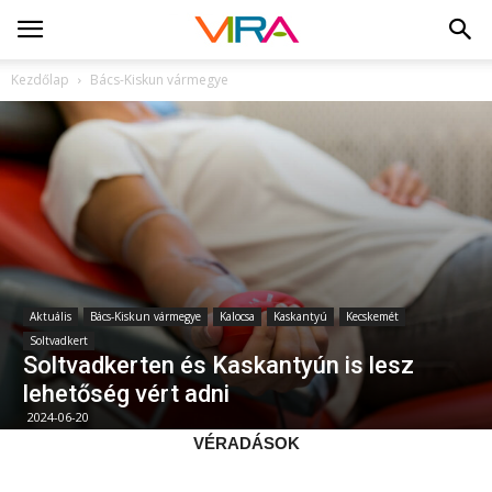
Kezdőlap
Bács-Kiskun vármegye
Aktuális
Bács-Kiskun vármegye
Kalocsa
Kaskantyú
Kecskemét
Soltvadkert
Soltvadkerten és Kaskantyún is lesz
lehetőség vért adni
2024-06-20
VÉRADÁSOK