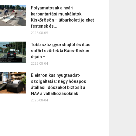
Folyamatosak a nyári
karbantartási munkálatok
Kiskőrösön – útburkolati jeleket
festenek és...
2026-08-05
Több száz gyorshajtót és ittas
sofőrt szűrtek ki Bács-Kiskun
útjain –...
2026-08-04
Elektronikus nyugtaadat-
szolgáltatás: négy hónapos
átállási időszakot biztosít a
NAV a vállalkozásoknak
2026-08-04