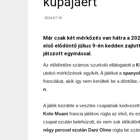
kupájáért
2024-07-10
Már csak két mérkőzés van hátra a 20
első elődöntő július 9-én kedden zajlo
játszott egymással.
Az elődöntőre számos szurkoló ellátogatott a
K
utolsó mérkőzések egyikét. A játékot a
spanyol
franciákat, akik így nem kerültek be a döntőbe,
n
.
A játék kezdete a vesztes csapatnak kedvezett
Kolo Muani
francia játékos rúgta az első, és 
csapat ezután belehúzott, és nem sok időkülön
négy perccel ezután
Dani Olmo
rúgta be szá