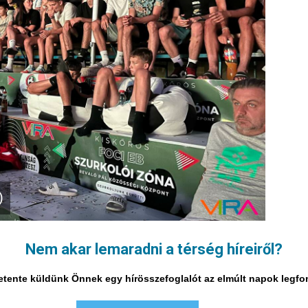
)
Nem akar lemaradni a térség híreiről?
i hetente küldünk Önnek egy hírösszefoglalót az elmúlt napok legf