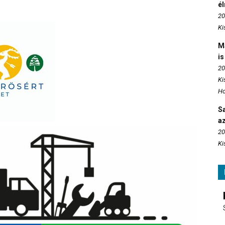
é
20
Ki
M
is
20
Ki
Ho
S
az
20
Ki