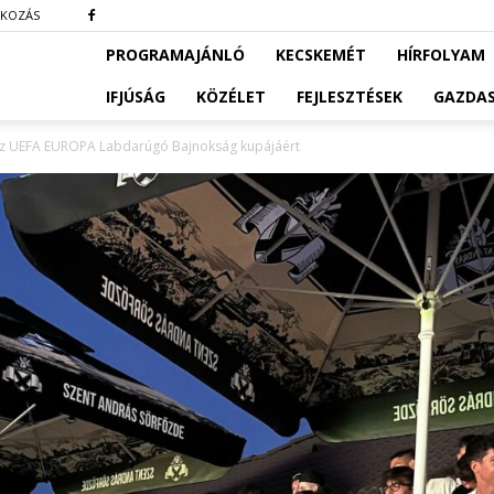
TKOZÁS
PROGRAMAJÁNLÓ
KECSKEMÉT
HÍRFOLYAM
IFJÚSÁG
KÖZÉLET
FEJLESZTÉSEK
GAZDA
z UEFA EUROPA Labdarúgó Bajnokság kupájáért