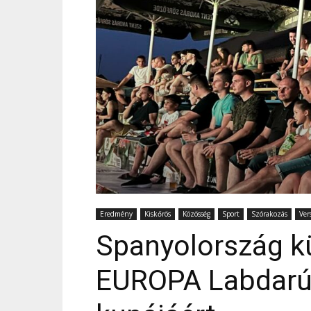
Eredmény
Kiskőrös
Közösség
Sport
Szórakozás
Ver
Spanyolország k
EUROPA Labdarú