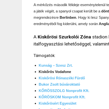
A mérkőzés második félideje eseménytelenül telt
a játék végét, a spanyol csapat került be a
dön
megrendezésre
Berlinben
. Hogy ki lesz Spany
eredményéből fog kiderülni, amely során
Angli
A
Kiskőrösi Szurkolói Zóna
stadion h
italfogyasztási lehetőséggel, valamin
Támogatók:
Kunság – Szesz Zrt.
Kiskőrös Vodafone
Kiskőrösi Rónaszéki Fürdő
Bukor Zsolt búvároktató
KŐRÖSSZOLG Nonprofit Kft.
KŐRÖSKOM Nonprofit Kft.
Kiskőrösért Egyesület