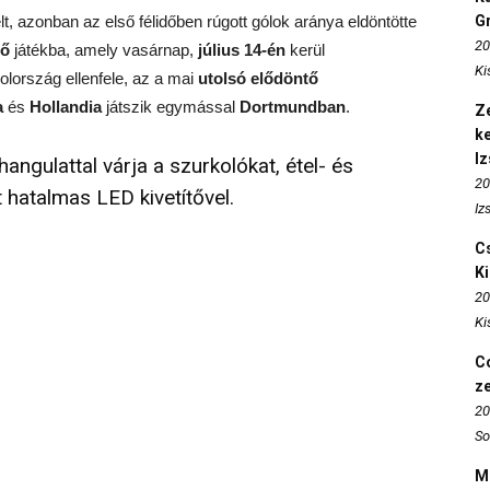
, azonban az első félidőben rúgott gólok aránya eldöntötte
Gr
20
tő
játékba, amely vasárnap,
július 14-én
kerül
Ki
olország ellenfele, az a mai
utolsó elődöntő
a
és
Hollandia
játszik egymással
Dortmundban
.
Ze
k
I
angulattal várja a szurkolókat, étel- és
20
t hatalmas LED kivetítővel.
Iz
Cs
K
20
Ki
Co
z
20
So
M