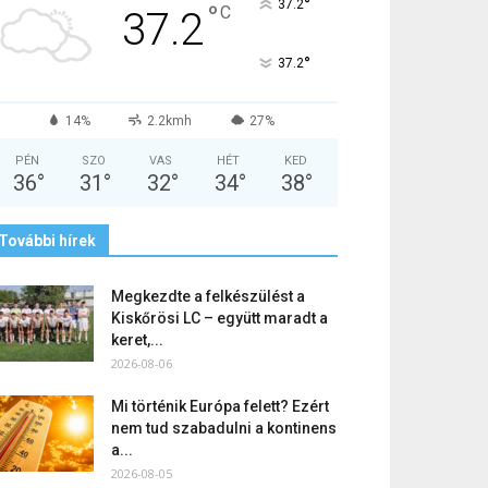
°
37.2
°
C
37.2
°
37.2
14%
2.2kmh
27%
PÉN
SZO
VAS
HÉT
KED
36
°
31
°
32
°
34
°
38
°
További hírek
Megkezdte a felkészülést a
Kiskőrösi LC – együtt maradt a
keret,...
2026-08-06
Mi történik Európa felett? Ezért
nem tud szabadulni a kontinens
a...
2026-08-05