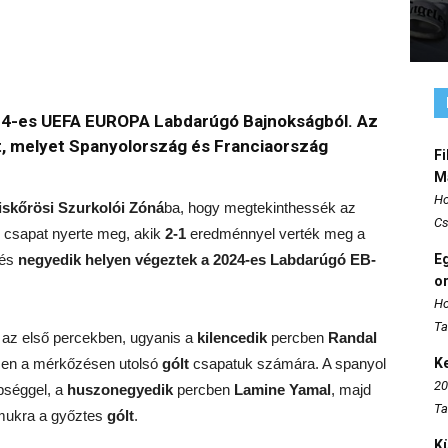
24-es UEFA EUROPA Labdarúgó Bajnokságból. Az
tt, melyet Spanyolország és Franciaország
Fi
M
Ho
iskőrösi Szurkolói Zóná
ba, hogy megtekinthessék az
Cs
csapat nyerte meg, akik
2-1
eredménnyel verték meg a
 és
negyedik helyen végeztek a 2024-es Labdarúgó EB-
E
o
Ho
Ta
 az első percekben, ugyanis a
kilencedik
percben
Randal
ezen a mérkőzésen utolsó
gólt
csapatuk számára. A spanyol
K
20
bséggel, a
huszonegyedik
percben
Lamine Yamal
, majd
Ta
mukra a győztes
gólt
.
K