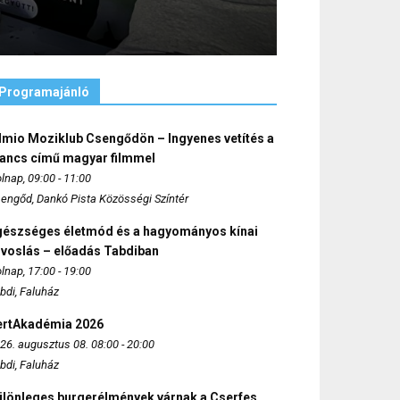
Programajánló
lmio Moziklub Csengődön – Ingyenes vetítés a
ancs című magyar filmmel
lnap, 09:00 - 11:00
engőd, Dankó Pista Közösségi Színtér
gészséges életmód és a hagyományos kínai
rvoslás – előadás Tabdiban
lnap, 17:00 - 19:00
bdi, Faluház
ertAkadémia 2026
26. augusztus 08. 08:00 - 20:00
bdi, Faluház
ülönleges burgerélmények várnak a Cserfes