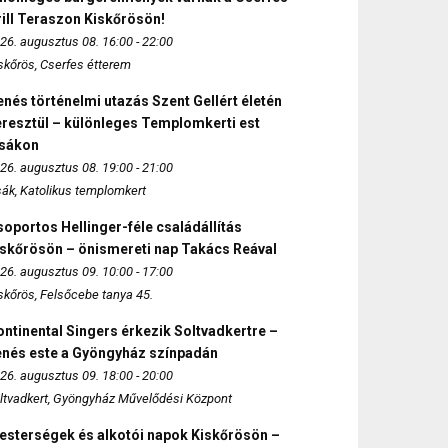
ill Teraszon Kiskőrösön!
26. augusztus 08. 16:00 - 22:00
skőrös, Cserfes étterem
nés történelmi utazás Szent Gellért életén
eresztül – különleges Templomkerti est
zsákon
26. augusztus 08. 19:00 - 21:00
sák, Katolikus templomkert
oportos Hellinger-féle családállítás
iskőrösön – önismereti nap Takács Reával
26. augusztus 09. 10:00 - 17:00
skőrös, Felsőcebe tanya 45.
ntinental Singers érkezik Soltvadkertre –
enés este a Gyöngyház színpadán
26. augusztus 09. 18:00 - 20:00
ltvadkert, Gyöngyház Művelődési Központ
esterségek és alkotói napok Kiskőrösön –