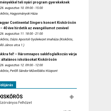
lményekkel teli nyári program gyerekeknek
26. augusztus 10. 09:00 - 15:00
skőrös, Hagyományok Háza
agyar Continental Singers koncert Kiskőrösön
 – 40 éve hirdetik az evangéliumot zenével
26. augusztus 11. 18:00 - 21:00
skőrös, Oázis Apostoli Gyülekezet imaháza (Kiskőrös,
lló János utca 1.)
akkra fel! – Háromnapos sakkfoglalkozás várja
 általános iskolásokat Kiskőrösön
26. augusztus 12. 09:00 - 12:00
skőrös, Petőfi Sándor Művelődési Központ
Időjárás
KISKŐRÖS
Szórványos Felhőzet