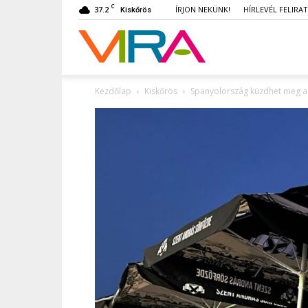
C
37.2
ÍRJON NEKÜNK!
HÍRLEVÉL FELIRA
Kiskőrös
VIRA
Kezdőlap
Kiskőrös
Spanyolország küzdhet meg a