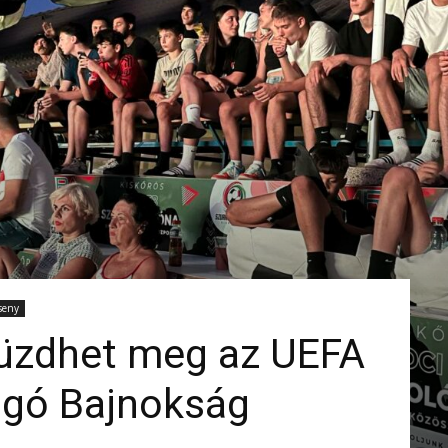
seny
üzdhet meg az UEFA
gó Bajnokság