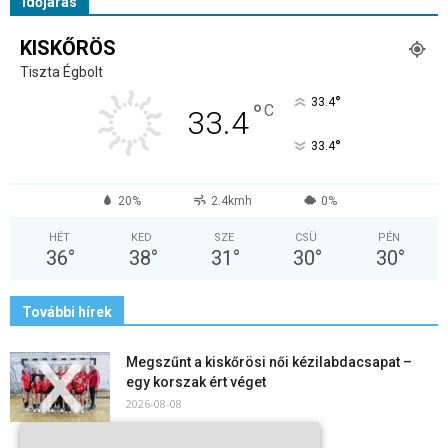
Időjárás
KISKŐRÖS
Tiszta Égbolt
°
33.4
°
C
33.4
°
33.4
20%
2.4kmh
0%
HÉT
KED
SZE
CSÜ
PÉN
36
°
38
°
31
°
30
°
30
°
További hírek
Megszűnt a kiskőrösi női kézilabdacsapat –
egy korszak ért véget
2026-08-08