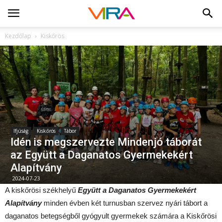
Kezdőlap
Kiskőrös
Ifjúság
Kiskőrös
Tábor
Idén is megszervezte Mindenjó táborát
az Együtt a Daganatos Gyermekekért
Alapítvány
2024-07-23
A kiskőrösi székhelyű
Együtt a Daganatos Gyermekekért
Alapítvány
minden évben két turnusban szervez nyári tábort a
daganatos betegségből gyógyult gyermekek számára a Kiskőrösi