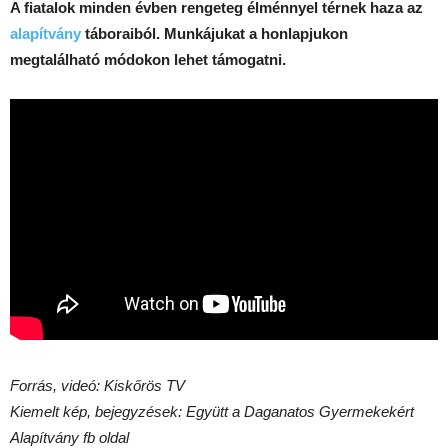
A fiatalok minden évben rengeteg élménnyel térnek haza az
alapítvány
táboraiból. Munkájukat a honlapjukon
megtalálható módokon lehet támogatni.
Forrás, videó: Kiskőrös TV
Kiemelt kép, bejegyzések: Együtt a Daganatos Gyermekekért
Alapítvány fb oldal