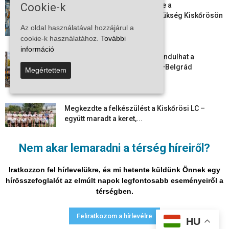
Cookie-k
Aktuális állásajánlatok: ezekre a
munkavállalókra van most szükség Kiskőrösön
és a...
Az oldal használatával hozzájárul a
2026-08-07
cookie-k használatához.
További
információ
Vitézy Dávid: már ősszel újraindulhat a
személyszállítás a Budapest–Belgrád
Megértettem
vasútvonalon
2026-08-06
Megkezdte a felkészülést a Kiskőrösi LC –
együtt maradt a keret,...
2026-08-06
Nem akar lemaradni a térség híreiről?
Mi történik Európa felett? Ezért nem tud
szabadulni a kontinens a...
Iratkozzon fel hírlevelükre, és mi hetente küldünk Önnek egy
2026-08-05
hírösszefoglalót az elmúlt napok legfontosabb eseményeiről a
térségben.
Adatvédelmi nyilatkozat
Médiaajánlat
Impresszum
Feliratkozom a hírlevélre
HU