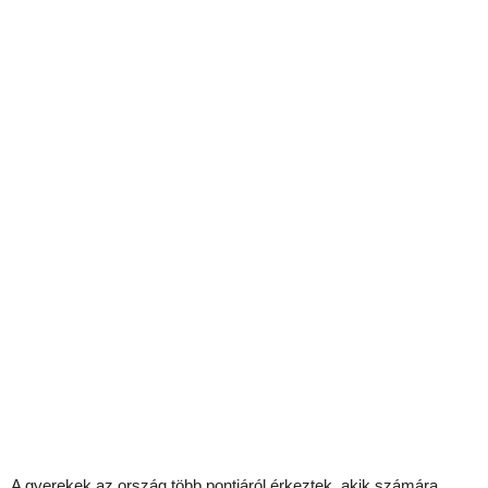
A gyerekek az ország több pontjáról érkeztek, akik számára