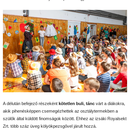
A délután befejező részeként
kötetlen buli, tánc
várt a diákokra,
akik pihenésképpen csemegézhettek az osztálytermekben a
szülők által küldött finomságok között. Ehhez az izsáki Royalsekt
Zrt. több száz üveg kölyökpezsgővel járult hozzá.