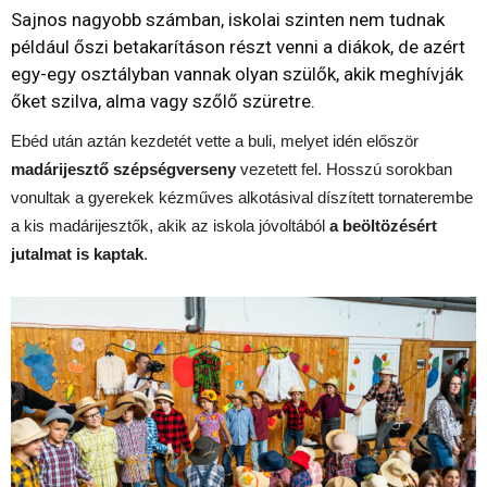
Sajnos nagyobb számban, iskolai szinten nem tudnak
például őszi betakarításon részt venni a diákok, de azért
egy-egy osztályban vannak olyan szülők, akik meghívják
őket szilva, alma vagy szőlő szüretre.
Ebéd után aztán kezdetét vette a buli, melyet idén először
madárijesztő szépségverseny
vezetett fel. Hosszú sorokban
vonultak a gyerekek kézműves alkotásival díszített tornaterembe
a kis madárijesztők, akik az iskola jóvoltából
a beöltözésért
jutalmat is kaptak
.