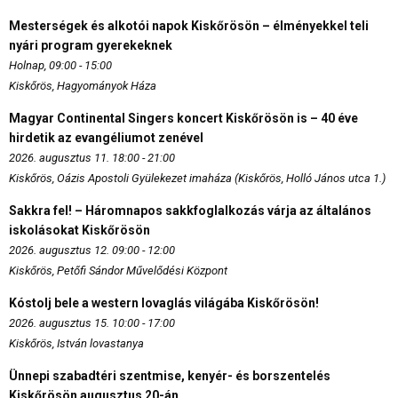
Mesterségek és alkotói napok Kiskőrösön – élményekkel teli
nyári program gyerekeknek
Holnap, 09:00 - 15:00
Kiskőrös, Hagyományok Háza
Magyar Continental Singers koncert Kiskőrösön is – 40 éve
hirdetik az evangéliumot zenével
2026. augusztus 11. 18:00 - 21:00
Kiskőrös, Oázis Apostoli Gyülekezet imaháza (Kiskőrös, Holló János utca 1.)
Sakkra fel! – Háromnapos sakkfoglalkozás várja az általános
iskolásokat Kiskőrösön
2026. augusztus 12. 09:00 - 12:00
Kiskőrös, Petőfi Sándor Művelődési Központ
Kóstolj bele a western lovaglás világába Kiskőrösön!
2026. augusztus 15. 10:00 - 17:00
Kiskőrös, István lovastanya
Ünnepi szabadtéri szentmise, kenyér- és borszentelés
Kiskőrösön augusztus 20-án