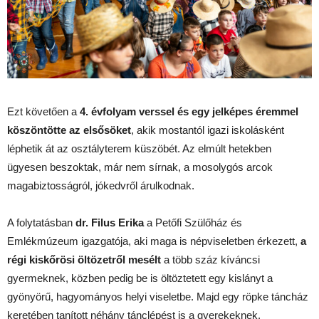
Ezt követően a
4. évfolyam verssel és egy jelképes éremmel
köszöntötte az elsősöket
, akik mostantól igazi iskolásként
léphetik át az osztályterem küszöbét. Az elmúlt hetekben
ügyesen beszoktak, már nem sírnak, a mosolygós arcok
magabiztosságról, jókedvről árulkodnak.
A folytatásban
dr. Filus Erika
a Petőfi Szülőház és
Emlékmúzeum igazgatója, aki maga is népviseletben érkezett,
a
régi kiskőrösi öltözetről mesélt
a több száz kíváncsi
gyermeknek, közben pedig be is öltöztetett egy kislányt a
gyönyörű, hagyományos helyi viseletbe. Majd egy röpke táncház
keretében tanított néhány tánclépést is a gyerekeknek.