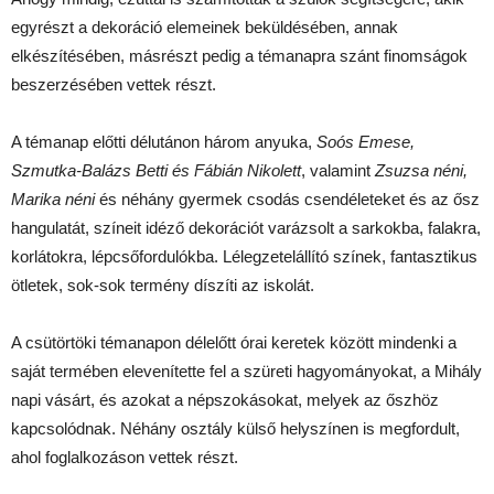
egyrészt a dekoráció elemeinek beküldésében, annak
elkészítésében, másrészt pedig a témanapra szánt finomságok
beszerzésében vettek részt.
A témanap előtti délutánon három anyuka,
Soós Emese,
Szmutka-Balázs Betti és Fábián Nikolett
, valamint
Zsuzsa néni,
Marika néni
és néhány gyermek csodás csendéleteket és az ősz
hangulatát, színeit idéző dekorációt varázsolt a sarkokba, falakra,
korlátokra, lépcsőfordulókba. Lélegzetelállító színek, fantasztikus
ötletek, sok-sok termény díszíti az iskolát.
A csütörtöki témanapon délelőtt órai keretek között mindenki a
saját termében elevenítette fel a szüreti hagyományokat, a Mihály
napi vásárt, és azokat a népszokásokat, melyek az őszhöz
kapcsolódnak. Néhány osztály külső helyszínen is megfordult,
ahol foglalkozáson vettek részt.