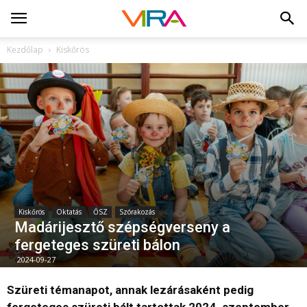
Kezdőlap
Kiskőrös
Kiskőrös
Oktatás
ŐSZ
Szórakozás
Madárijesztő szépségverseny a
fergeteges szüreti bálon
2024-09-27
Szüreti témanapot, annak lezárásaként pedig