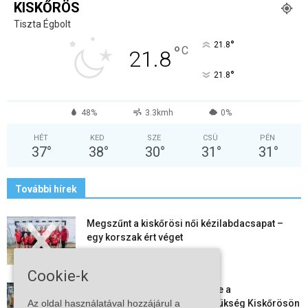
KISKŐRÖS
Tiszta Égbolt
°
21.8
°
C
21.8
°
21.8
48%
3.3kmh
0%
HÉT
KED
SZE
CSÜ
PÉN
37
°
38
°
30
°
31
°
31
°
További hírek
Megszűnt a kiskőrösi női kézilabdacsapat –
egy korszak ért véget
2026-08-08
Cookie-k
Aktuális állásajánlatok: ezekre a
Az oldal használatával hozzájárul a
munkavállalókra van most szükség Kiskőrösön