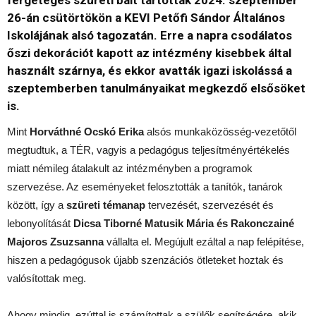
fergeteges szüreti bált tartottak 2024. szeptember
26-án csütörtökön a KEVI Petőfi Sándor Általános
Iskolájának alsó tagozatán. Erre a napra csodálatos
őszi dekorációt kapott az intézmény kisebbek által
használt szárnya, és ekkor avatták igazi iskolássá a
szeptemberben tanulmányaikat megkezdő elsősöket
is.
Mint
Horváthné Ocskó Erika
alsós munkaközösség-vezetőtől
megtudtuk, a TÉR, vagyis a pedagógus teljesítményértékelés
miatt némileg átalakult az intézményben a programok
szervezése. Az eseményeket felosztották a tanítók, tanárok
között, így a
szüreti témanap
tervezését, szervezését és
lebonyolítását
Dicsa Tiborné Matusik Mária és Rakonczainé
Majoros Zsuzsanna
vállalta el. Megújult ezáltal a nap felépítése,
hiszen a pedagógusok újabb szenzációs ötleteket hoztak és
valósítottak meg.
Ahogy mindig, ezúttal is számítottak a szülők segítségére, akik