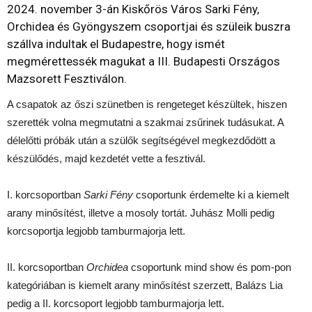
2024. november 3-án Kiskőrös Város Sarki Fény,
Orchidea és Gyöngyszem csoportjai és szüleik buszra
szállva indultak el Budapestre, hogy ismét
megmérettessék magukat a III. Budapesti Országos
Mazsorett Fesztiválon.
A csapatok az őszi szünetben is rengeteget készültek, hiszen
szerették volna megmutatni a szakmai zsűrinek tudásukat. A
délelőtti próbák után a szülők segítségével megkezdődött a
készülődés, majd kezdetét vette a fesztivál.
I. korcsoportban
Sarki Fény
csoportunk érdemelte ki a kiemelt
arany minősítést, illetve a mosoly tortát. Juhász Molli pedig
korcsoportja legjobb tamburmajorja lett.
II. korcsoportban
Orchidea
csoportunk mind show és pom-pon
kategóriában is kiemelt arany minősítést szerzett, Balázs Lia
pedig a II. korcsoport legjobb tamburmajorja lett.