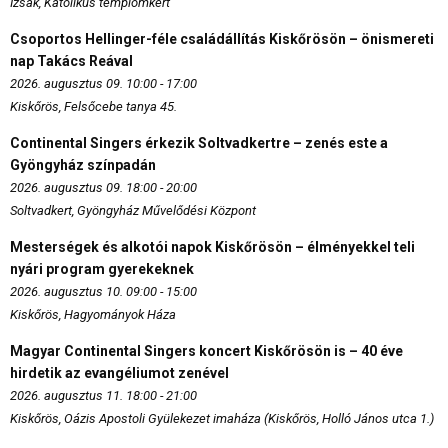
Izsák, Katolikus templomkert
Csoportos Hellinger-féle családállítás Kiskőrösön – önismereti
nap Takács Reával
2026. augusztus 09. 10:00 - 17:00
Kiskőrös, Felsőcebe tanya 45.
Continental Singers érkezik Soltvadkertre – zenés este a
Gyöngyház színpadán
2026. augusztus 09. 18:00 - 20:00
Soltvadkert, Gyöngyház Művelődési Központ
Mesterségek és alkotói napok Kiskőrösön – élményekkel teli
nyári program gyerekeknek
2026. augusztus 10. 09:00 - 15:00
Kiskőrös, Hagyományok Háza
Magyar Continental Singers koncert Kiskőrösön is – 40 éve
hirdetik az evangéliumot zenével
2026. augusztus 11. 18:00 - 21:00
Kiskőrös, Oázis Apostoli Gyülekezet imaháza (Kiskőrös, Holló János utca 1.)