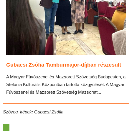
Gubacsi Zsófia Tamburmajor-díjban részesült
A Magyar Fúvószenei és Mazsorett Szövetség Budapesten, a
Stefánia Kulturális Központban tartotta közgyűlését. A Magyar
Fúvószenei és Mazsorett Szövetség Mazsorett...
Szöveg, képek: Gubacsi Zsófia