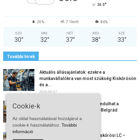
°
36.5
26%
7.1kmh
84%
SZO
VAS
HÉT
KED
SZE
30
°
32
°
37
°
38
°
33
°
További hírek
Aktuális állásajánlatok: ezekre a
munkavállalókra van most szükség Kiskőrösön
és a...
2026-08-07
Vitézy Dávid: már ősszel újraindulhat a
Cookie-k
személyszállítás a Budapest–Belgrád
vasútvonalon
Az oldal használatával hozzájárul a
2026-08-06
cookie-k használatához.
További
információ
Megkezdte a felkészülést a Kiskőrösi LC –