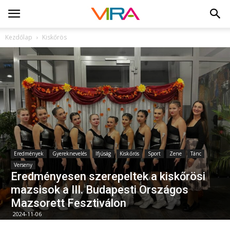
Kezdőlap
Kiskőrös
Eredmények
Gyereknevelés
Ifjúság
Kiskőrös
Sport
Zene
Tánc
Verseny
Eredményesen szerepeltek a kiskőrösi
mazsisok a III. Budapesti Országos
Mazsorett Fesztiválon
2024-11-06