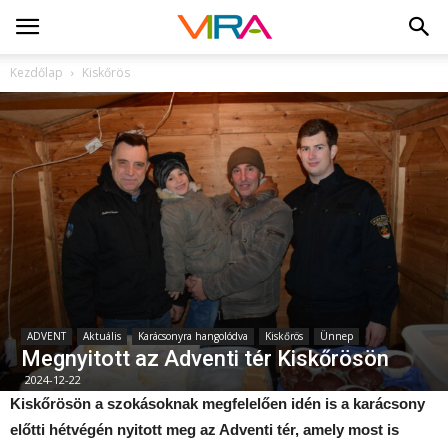
Kezdőlap
Kiskőrös
ADVENT
Aktuális
Karácsonyra hangolódva
Kiskőrös
Ünnep
Megnyitott az Adventi tér Kiskőrösön
2024-12-22
Kiskőrösön a szokásoknak megfelelően idén is a karácsony
előtti hétvégén nyitott meg az Adventi tér, amely most is