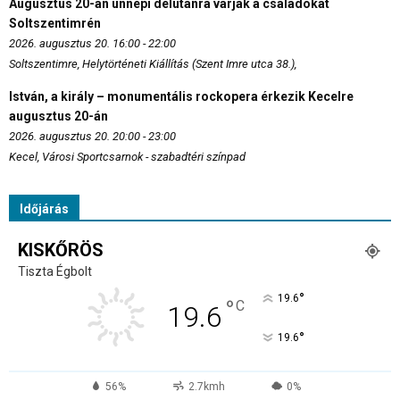
Augusztus 20-án ünnepi délutánra várják a családokat
Soltszentimrén
2026. augusztus 20. 16:00 - 22:00
Soltszentimre, Helytörténeti Kiállítás (Szent Imre utca 38.),
István, a király – monumentális rockopera érkezik Kecelre
augusztus 20-án
2026. augusztus 20. 20:00 - 23:00
Kecel, Városi Sportcsarnok - szabadtéri színpad
Időjárás
KISKŐRÖS
Tiszta Égbolt
°
19.6
°
C
19.6
°
19.6
56%
2.7kmh
0%