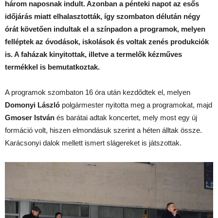
három naposnak indult. Azonban a pénteki napot az esős
időjárás miatt elhalasztották, így szombaton délután négy
órát követően indultak el a színpadon a programok, melyen
felléptek az óvodások, iskolások és voltak zenés produkciók
is. A faházak kinyitottak, illetve a termelők kézműves
termékkel is bemutatkoztak.
A programok szombaton 16 óra után kezdődtek el, melyen
Domonyi László
polgármester nyitotta meg a programokat, majd
Gmoser István
és barátai adtak koncertet, mely most egy új
formáció volt, hiszen elmondásuk szerint a héten álltak össze.
Karácsonyi dalok mellett ismert slágereket is játszottak.