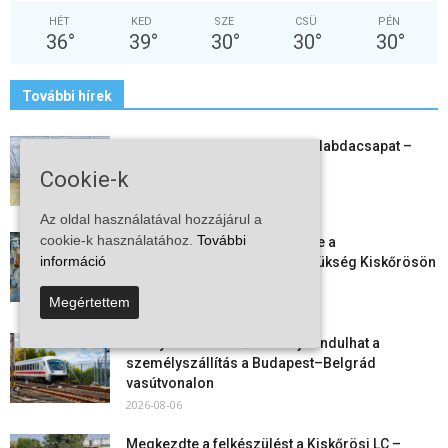
HÉT
KED
SZE
CSÜ
PÉN
36
°
39
°
30
°
30
°
30
°
További hírek
Megszűnt a kiskőrösi női kézilabdacsapat –
egy korszak ért véget
Cookie-k
2026-08-08
Az oldal használatával hozzájárul a
cookie-k használatához.
További
Aktuális állásajánlatok: ezekre a
információ
munkavállalókra van most szükség Kiskőrösön
és a...
Megértettem
2026-08-07
Vitézy Dávid: már ősszel újraindulhat a
személyszállítás a Budapest–Belgrád
vasútvonalon
2026-08-06
Megkezdte a felkészülést a Kiskőrösi LC –