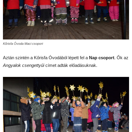
Kőrisfa Óvoda Maci csoport
Aztán szintén a Kőrisfa Óvodából lépett fel a
Nap csoport
. Ők az
Angyalok csengettyűi
címet adták előadásuknak.