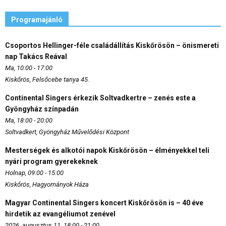
Programajánló
Csoportos Hellinger-féle családállítás Kiskőrösön – önismereti
nap Takács Reával
Ma, 10:00 - 17:00
Kiskőrös, Felsőcebe tanya 45.
Continental Singers érkezik Soltvadkertre – zenés este a
Gyöngyház színpadán
Ma, 18:00 - 20:00
Soltvadkert, Gyöngyház Művelődési Központ
Mesterségek és alkotói napok Kiskőrösön – élményekkel teli
nyári program gyerekeknek
Holnap, 09:00 - 15:00
Kiskőrös, Hagyományok Háza
Magyar Continental Singers koncert Kiskőrösön is – 40 éve
hirdetik az evangéliumot zenével
2026. augusztus 11. 18:00 - 21:00