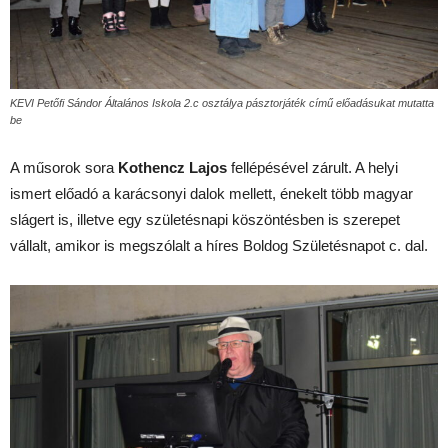
KEVI Petőfi Sándor Általános Iskola 2.c osztálya pásztorjáték című előadásukat mutatta
be
A műsorok sora
Kothencz Lajos
fellépésével zárult. A helyi
ismert előadó a karácsonyi dalok mellett, énekelt több magyar
slágert is, illetve egy születésnapi köszöntésben is szerepet
vállalt, amikor is megszólalt a híres Boldog Születésnapot c. dal.