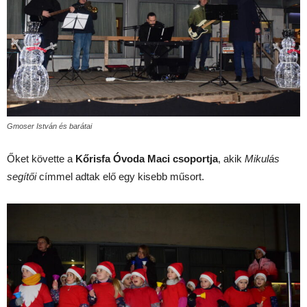
Gmoser István és barátai
Őket követte a
Kőrisfa Óvoda Maci csoportja
, akik
Mikulás
segítői
címmel adtak elő egy kisebb műsort.