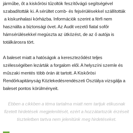
járműbe, őt a kiskőrösi tűzoltók feszítővágó segítségével
szabadították ki. A sérültet comb- és fejsérülésekkel szállították
a kiskunhalasi kórházba. Információk szerint a férfi nem
használta a biztonsági övet. Az Audit vezető fiatal sofőr
hámsérülésekkel megúszta az ütközést, de az ő autója is
totálkárosra tört.
A baleset miatt a hatóságok a kereszteződést teljes
szélességében lezárták a forgalom elől. A helyszíni szemle és
műszaki mentés több órán át tartott. A Kiskőrösi
Rendőrkapitányság Közlekedésrendészeti Osztálya vizsgálja a
baleset pontos körülményeit.
Ebben a cikkben a téma tartalma miatt nem tartjuk etikusnak
fizetett hirdetések megjelenítését, ezért a hozzátartozók érzéseit
tiszteletben tartva nem jelenítünk meg hirdetéseket.