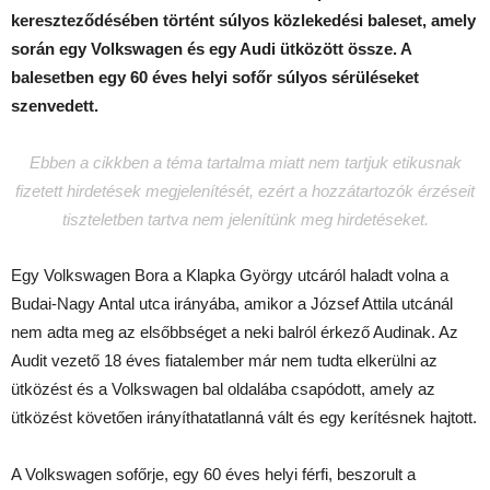
kereszteződésében történt súlyos közlekedési baleset, amely
során egy Volkswagen és egy Audi ütközött össze. A
balesetben egy 60 éves helyi sofőr súlyos sérüléseket
szenvedett.
Ebben a cikkben a téma tartalma miatt nem tartjuk etikusnak
fizetett hirdetések megjelenítését, ezért a hozzátartozók érzéseit
tiszteletben tartva nem jelenítünk meg hirdetéseket.
Egy Volkswagen Bora a Klapka György utcáról haladt volna a
Budai-Nagy Antal utca irányába, amikor a József Attila utcánál
nem adta meg az elsőbbséget a neki balról érkező Audinak. Az
Audit vezető 18 éves fiatalember már nem tudta elkerülni az
ütközést és a Volkswagen bal oldalába csapódott, amely az
ütközést követően irányíthatatlanná vált és egy kerítésnek hajtott.
A Volkswagen sofőrje, egy 60 éves helyi férfi, beszorult a