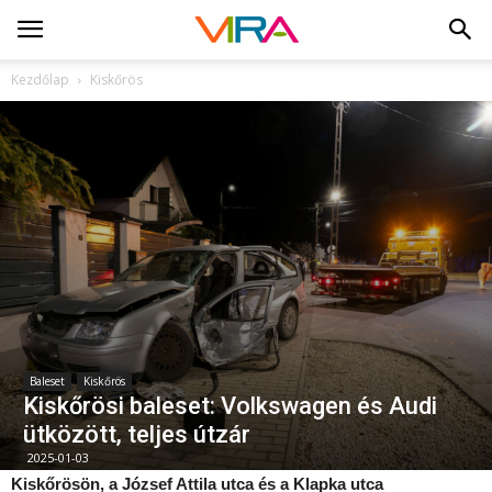
Kezdőlap
Kiskőrös
Baleset
Kiskőrös
Kiskőrösi baleset: Volkswagen és Audi
ütközött, teljes útzár
2025-01-03
Kiskőrösön, a József Attila utca és a Klapka utca