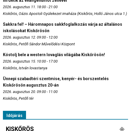
hirdetik az evangéliumot zenével
2026. augusztus 11. 18:00 - 21:00
Kiskőrös, Oázis Apostoli Gyülekezet imaháza (Kiskőrös, Holló János utca 1.)
Sakkra fel! – Háromnapos sakkfoglalkozás várja az általános
iskolásokat Kiskőrösön
2026. augusztus 12. 09:00 - 12:00
Kiskőrös, Petőfi Sándor Művelődési Központ
Kóstolj bele a western lovaglás világába Kiskőrösön!
2026. augusztus 15. 10:00 - 17:00
Kiskőrös, István lovastanya
Ünnepi szabadtéri szentmise, kenyér- és borszentelés
Kiskőrösön augusztus 20-án
2026. augusztus 20. 09:00 - 11:00
Kiskőrös, Petőfi tér
Időjárás
KISKŐRÖS