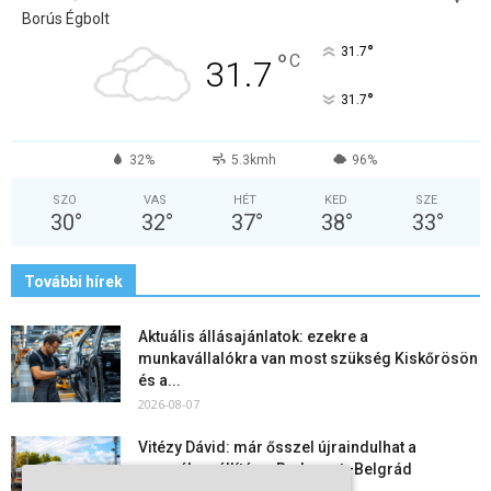
Borús Égbolt
°
31.7
°
C
31.7
°
31.7
32%
5.3kmh
96%
SZO
VAS
HÉT
KED
SZE
30
°
32
°
37
°
38
°
33
°
További hírek
Aktuális állásajánlatok: ezekre a
munkavállalókra van most szükség Kiskőrösön
és a...
2026-08-07
Vitézy Dávid: már ősszel újraindulhat a
személyszállítás a Budapest–Belgrád
vasútvonalon