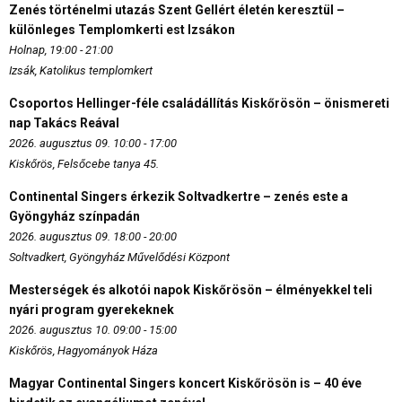
Zenés történelmi utazás Szent Gellért életén keresztül –
különleges Templomkerti est Izsákon
Holnap, 19:00 - 21:00
Izsák, Katolikus templomkert
Csoportos Hellinger-féle családállítás Kiskőrösön – önismereti
nap Takács Reával
2026. augusztus 09. 10:00 - 17:00
Kiskőrös, Felsőcebe tanya 45.
Continental Singers érkezik Soltvadkertre – zenés este a
Gyöngyház színpadán
2026. augusztus 09. 18:00 - 20:00
Soltvadkert, Gyöngyház Művelődési Központ
Mesterségek és alkotói napok Kiskőrösön – élményekkel teli
nyári program gyerekeknek
2026. augusztus 10. 09:00 - 15:00
Kiskőrös, Hagyományok Háza
Magyar Continental Singers koncert Kiskőrösön is – 40 éve