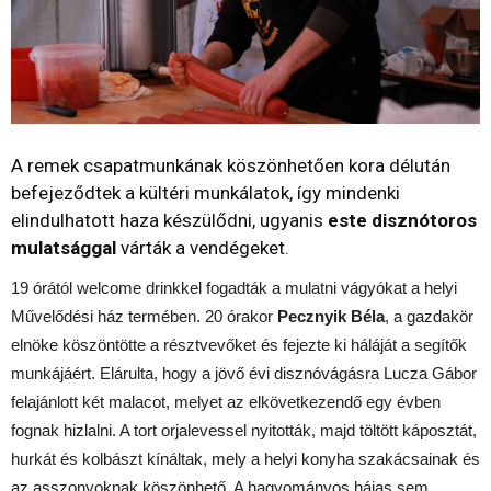
A remek csapatmunkának köszönhetően kora délután
befejeződtek a kültéri munkálatok, így mindenki
elindulhatott haza készülődni, ugyanis
este disznótoros
mulatsággal
várták a vendégeket.
19 órától welcome drinkkel fogadták a mulatni vágyókat a helyi
Művelődési ház termében. 20 órakor
Pecznyik Béla
, a gazdakör
elnöke köszöntötte a résztvevőket és fejezte ki háláját a segítők
munkájáért. Elárulta, hogy a jövő évi disznóvágásra Lucza Gábor
felajánlott két malacot, melyet az elkövetkezendő egy évben
fognak hizlalni. A tort orjalevessel nyitották, majd töltött káposztát,
hurkát és kolbászt kínáltak, mely a helyi konyha szakácsainak és
az asszonyoknak köszönhető. A hagyományos hájas sem