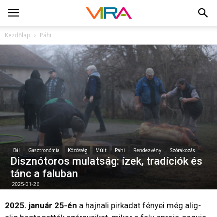
Kezdőlap
Páhi
Bál
Gasztronómia
Közösség
Múlt
Páhi
Rendezvény
Szórakozás
Disznótoros mulatság: ízek, tradíciók és
tánc a faluban
2025-01-26
2025. január 25-én
a hajnali pirkadat fényei még alig-