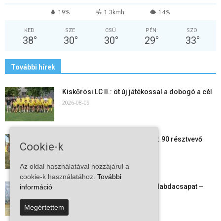
19%
1.3kmh
14%
KED
SZE
CSÜ
PÉN
SZO
38
°
30
°
30
°
29
°
33
°
További hírek
Kiskőrösi LC II.: öt új játékossal a dobogó a cél
2026-08-09
24 órás futás a Vadkerti-tónál: 90 résztvevő
Cookie-k
1180 kilométert teljesített
2026-08-09
Az oldal használatával hozzájárul a
cookie-k használatához.
További
Megszűnt a kiskőrösi női kézilabdacsapat –
információ
egy korszak ért véget
Megértettem
2026-08-08