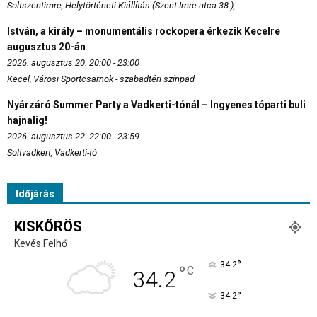
Soltszentimre, Helytörténeti Kiállítás (Szent Imre utca 38.),
István, a király – monumentális rockopera érkezik Kecelre
augusztus 20-án
2026. augusztus 20. 20:00 - 23:00
Kecel, Városi Sportcsarnok - szabadtéri színpad
Nyárzáró Summer Party a Vadkerti-tónál – Ingyenes tóparti buli
hajnalig!
2026. augusztus 22. 22:00 - 23:59
Soltvadkert, Vadkerti-tó
Időjárás
KISKŐRÖS
Kevés Felhő
°
34.2
°
C
34.2
°
34.2