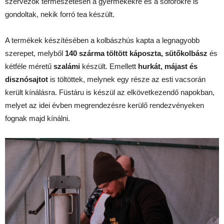
szervezők természetesen a gyermekekre és a sofőrökre is
gondoltak, nekik forró tea készült.
A termékek készítésében a kolbászhús kapta a legnagyobb
szerepet, melyből
140 szárma töltött káposzta, sütőkolbász
és
kétféle méretű
szalámi
készült. Emellett
hurkát, májast és
disznósajtot
is töltöttek, melynek egy része az esti vacsorán
került kínálásra. Füstáru is készül az elkövetkezendő napokban,
melyet az idei évben megrendezésre kerülő rendezvényeken
fognak majd kínálni.