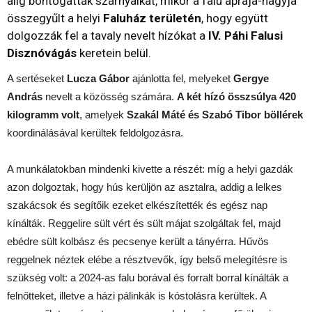
alig bontogatták szárnyaikat, mikor a falu apraja-nagyja
összegyűlt a helyi
Faluház területén
, hogy együtt
dolgozzák fel a tavaly nevelt hízókat a
IV. Páhi Falusi
Disznóvágás
keretein belül.
A sertéseket
Lucza Gábor
ajánlotta fel, melyeket
Gergye
András
nevelt a közösség számára.
A két hízó összsúlya 420
kilogramm volt
, amelyek
Szakál Máté és Szabó Tibor böllérek
koordinálásával kerültek feldolgozásra.
A munkálatokban mindenki kivette a részét: míg a helyi gazdák
azon dolgoztak, hogy hús kerüljön az asztalra, addig a lelkes
szakácsok és segítőik ezeket elkészítették és egész nap
kínálták. Reggelire sült vért és sült májat szolgáltak fel, majd
ebédre sült kolbász és pecsenye került a tányérra. Hűvös
reggelnek néztek elébe a résztvevők, így belső melegítésre is
szükség volt: a 2024-as falu borával és forralt borral kínálták a
felnőtteket, illetve a házi pálinkák is kóstolásra kerültek. A