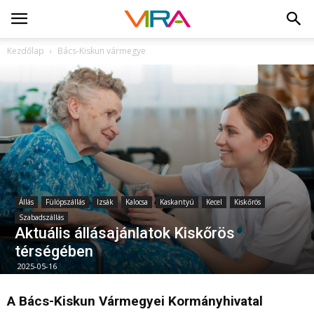
Kezdőlap
Bács-Kiskun vármegye
Állás
Fülöpszállás
Izsák
Kalocsa
Kaskantyú
Kecel
Kiskőrös
Szabadszállás
Aktuális állásajánlatok Kiskőrös
térségében
2025-05-16
A Bács-Kiskun Vármegyei Kormányhivatal