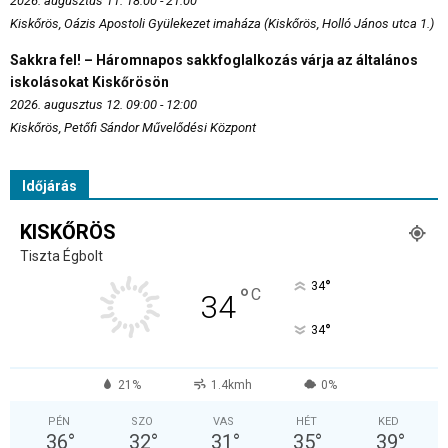
2026. augusztus 11. 18:00 - 21:00
Kiskőrös, Oázis Apostoli Gyülekezet imaháza (Kiskőrös, Holló János utca 1.)
Sakkra fel! – Háromnapos sakkfoglalkozás várja az általános
iskolásokat Kiskőrösön
2026. augusztus 12. 09:00 - 12:00
Kiskőrös, Petőfi Sándor Művelődési Központ
Időjárás
KISKŐRÖS
Tiszta Égbolt
°
34
°
C
34
°
34
21%
1.4kmh
0%
PÉN
SZO
VAS
HÉT
KED
36
°
32
°
31
°
35
°
39
°