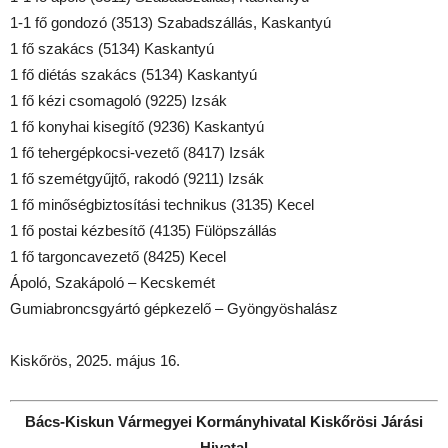
1-1 fő gondozó (3513) Szabadszállás, Kaskantyú
1 fő szakács (5134) Kaskantyú
1 fő diétás szakács (5134) Kaskantyú
1 fő kézi csomagoló (9225) Izsák
1 fő konyhai kisegítő (9236) Kaskantyú
1 fő tehergépkocsi-vezető (8417) Izsák
1 fő szemétgyűjtő, rakodó (9211) Izsák
1 fő minőségbiztosítási technikus (3135) Kecel
1 fő postai kézbesítő (4135) Fülöpszállás
1 fő targoncavezető (8425) Kecel
Ápoló, Szakápoló – Kecskemét
Gumiabroncsgyártó gépkezelő – Gyöngyöshalász
Kiskőrös, 2025. május 16.
Bács-Kiskun Vármegyei Kormányhivatal Kiskőrösi Járási
Hivatal