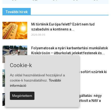
További hírek
Mi történik Európa felett? Ezért nem tud
szabadulni a kontinens a...
2026-08-05
Folyamatosak a nyári karbantartási munkálatok
Kiskőrösön – útburkolati jeleket festenek és...
2026-08-05
Cookie-k
Több száz gyorshajtót és ittas sofőrt szűrtek ki
Az oldal használatával hozzájárul a
Bács-Kiskun útjain –...
cookie-k használatához.
További
2026-08-04
információ
Elektronikus nyugtaadat-szolgáltatás: négy
Megértettem
hónapos átállási időszakot biztosít a NAV a
vállalkozásoknak
2026-08-04