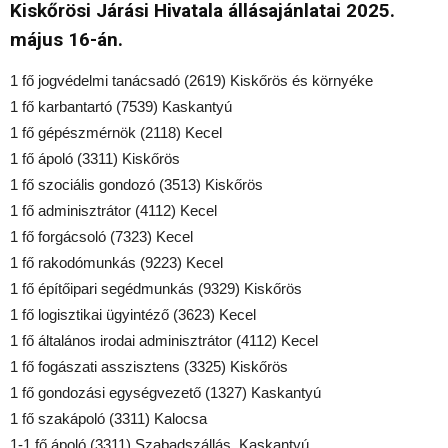
Kiskőrösi Járási Hivatala állásajánlatai 2025.
május 16-án.
1 fő jogvédelmi tanácsadó (2619) Kiskőrös és környéke
1 fő karbantartó (7539) Kaskantyú
1 fő gépészmérnök (2118) Kecel
1 fő ápoló (3311) Kiskőrös
1 fő szociális gondozó (3513) Kiskőrös
1 fő adminisztrátor (4112) Kecel
1 fő forgácsoló (7323) Kecel
1 fő rakodómunkás (9223) Kecel
1 fő építőipari segédmunkás (9329) Kiskőrös
1 fő logisztikai ügyintéző (3623) Kecel
1 fő általános irodai adminisztrátor (4112) Kecel
1 fő fogászati asszisztens (3325) Kiskőrös
1 fő gondozási egységvezető (1327) Kaskantyú
1 fő szakápoló (3311) Kalocsa
1-1 fő ápoló (3311) Szabadszállás, Kaskantyú