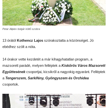
Petar Alipiev bolgár költő szobra
13 órától
Kothencz Lajos
szórakoztatta a közönséget. Jó
ebédhez szólt a nóta.
14 órakor vette kezdetét a már kihagyhatatlan program, a
mazsorett parádé, melyen felléptek a
Kiskőrös Város Mazsorett
Együttesének
csoportjai, kicsikről a nagyokig egyaránt. Felléptek
a
Tengerszem, Sarkifény, Gyöngyszem és Orchidea
csoportok.