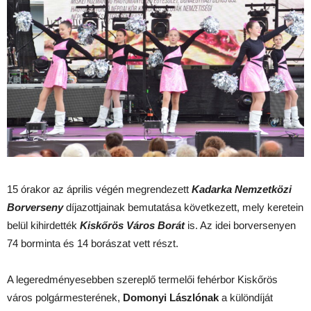
15 órakor az április végén megrendezett
Kadarka Nemzetközi
Borverseny
díjazottjainak bemutatása következett, mely keretein
belül kihirdették
Kiskőrös Város Borát
is. Az idei borversenyen
74 borminta és 14 borászat vett részt.
A legeredményesebben szereplő termelői fehérbor Kiskőrös
város polgármesterének,
Domonyi Lászlónak
a különdíját