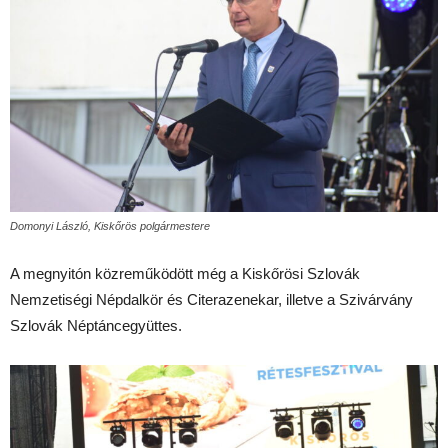
Domonyi László, Kiskőrös polgármestere
A megnyitón közreműködött még a Kiskőrösi Szlovák
Nemzetiségi Népdalkör és Citerazenekar, illetve a Szivárvány
Szlovák Néptáncegyüttes.