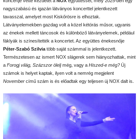
koncertje vette kezdetét a
NOX
együttessel, mely 2025-ben egy
nagyszabású és igazán látványos koncerttel jelentkezett
tavasszal, amelyet most Kiskőrösre is elhoztak.
Látványelemekben gazdag volt a közel kétórás műsor, ugyanis
az énekek mellett táncosok és különböző látványelemek, például
fáklyák is színesítették a koncertet. Az együttes énekesnője
Péter-Szabó Szilvia
több saját számmal is jelentkezett.
Természetesen az ismert NOX slágerek sem hiányozhattak, mint
a
Forogj világ, Százszor ölelj
még, vagy a
Hiszed-e még?
Új
számok is helyet kaptak, ilyen volt a nemrég megjelent
November
című szám is és előadtak egy teljesen új NOX dalt is.