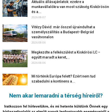
Aktuális állásajánlatok: ezekre a
munkavállalókra van most szükség Kiskőrösön
és a...
2026-08-07
Vitézy Dávid: már ősszel újraindulhat a
személyszállítás a Budapest–Belgrád
vasútvonalon
2026-08-06
Megkezdte a felkészülést a Kiskőrösi LC –
együtt maradt a keret,...
2026-08-06
Mi történik Európa felett? Ezért nem tud
szabadulni a kontinens a...
2026-08-05
Nem akar lemaradni a térség híreiről?
Folyamatosak a nyári karbantartási munkálatok
Kiskőrösön – útburkolati jeleket festenek és...
Iratkozzon fel hírlevelükre, és mi hetente küldünk Önnek egy
2026-08-05
hírösszefoglalót az elmúlt napok legfontosabb eseményeiről a