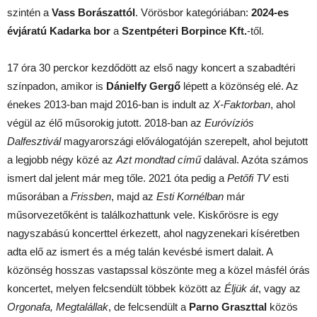
szintén a
Vass Borászattól
. Vörösbor kategóriában:
2024-es
évjáratú
Kadarka bor
a
Szentpéteri Borpince Kft.
-től.
17 óra 30 perckor kezdődött az első nagy koncert a szabadtéri
színpadon, amikor is
Dánielfy Gergő
lépett a közönség elé. Az
énekes 2013-ban majd 2016-ban is indult az
X-Faktorban
, ahol
végül az élő műsorokig jutott. 2018-ban az
Euróvíziós
Dalfesztivál
magyarországi előválogatóján szerepelt, ahol bejutott
a legjobb négy közé az
Azt mondtad című
dalával. Azóta számos
ismert dal jelent már meg tőle. 2021 óta pedig a
Petőfi TV
esti
műsorában a
Frissben
, majd az
Esti Kornélban
már
műsorvezetőként is találkozhattunk vele. Kiskőrösre is egy
nagyszabású koncerttel érkezett, ahol nagyzenekari kíséretben
adta elő az ismert és a még talán kevésbé ismert dalait. A
közönség hosszas vastapssal köszönte meg a közel másfél órás
koncertet, melyen felcsendült többek között az
Éljük át
, vagy az
Orgonafa, Megtalállak
, de felcsendült a
Parno Graszttal
közös