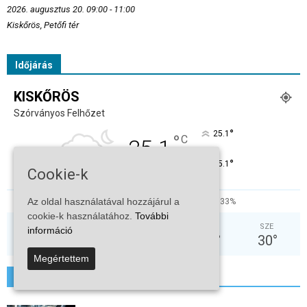
2026. augusztus 20. 09:00 - 11:00
Kiskőrös, Petőfi tér
Időjárás
KISKŐRÖS
Szórványos Felhőzet
°
25.1
°
C
25.1
°
25.1
Cookie-k
Az oldal használatával hozzájárul a
65%
2.9kmh
33%
cookie-k használatához.
További
SZO
VAS
HÉT
KED
SZE
információ
31
°
31
°
37
°
38
°
30
°
Megértettem
További hírek