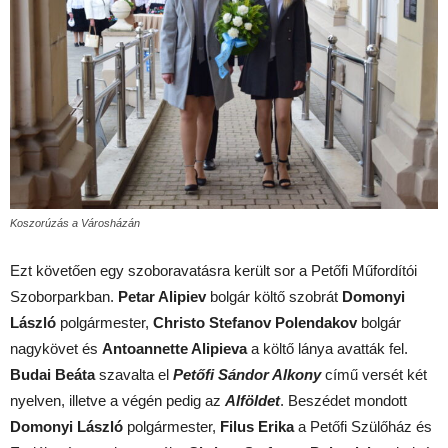
Koszorúzás a Városházán
Ezt követően egy szoboravatásra került sor a Petőfi Műfordítói
Szoborparkban.
Petar Alipiev
bolgár költő szobrát
Domonyi
László
polgármester,
Christo Stefanov Polendakov
bolgár
nagykövet és
Antoannette Alipieva
a költő lánya avatták fel.
Budai Beáta
szavalta el
Petőfi Sándor Alkony
című versét két
nyelven, illetve a végén pedig az
Alföldet
. Beszédet mondott
Domonyi László
polgármester,
Filus Erika
a Petőfi Szülőház és