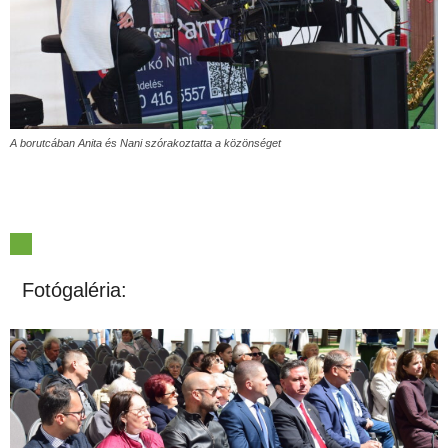
A borutcában Anita és Nani szórakoztatta a közönséget
Fotógaléria: