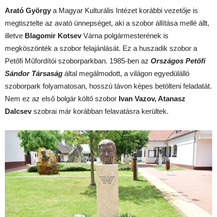
Arató György
a Magyar Kulturális Intézet korábbi vezetője is
megtisztelte az avató ünnepséget, aki a szobor állítása mellé állt,
illetve
Blagomir Kotsev
Várna polgármesterének is
megköszönték a szobor felajánlását. Ez a huszadik szobor a
Petőfi Műfordítói szoborparkban. 1985-ben az
Országos Petőfi
Sándor Társaság
által megálmodott, a világon egyedülálló
szoborpark folyamatosan, hosszú távon képes betölteni feladatát.
Nem ez az első bolgár költő szobor
Ivan Vazov, Atanasz
Dalcsev
szobrai már korábban felavatásra kerültek.