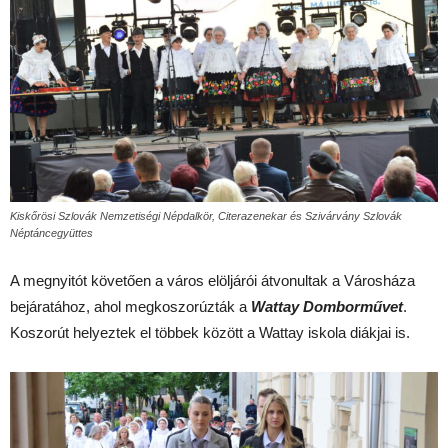
Kiskőrösi Szlovák Nemzetiségi Népdalkör, Citerazenekar és Szivárvány Szlovák
Néptáncegyüttes
A megnyitót követően a város elöljárói átvonultak a Városháza
bejáratához, ahol megkoszorúzták a
Wattay Domborművet
.
Koszorút helyeztek el többek között a Wattay iskola diákjai is.