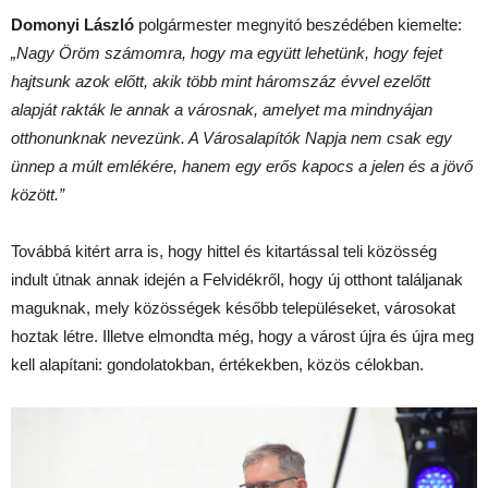
Domonyi László
polgármester megnyitó beszédében kiemelte:
„Nagy Öröm számomra, hogy ma együtt lehetünk, hogy fejet
hajtsunk azok előtt, akik több mint háromszáz évvel ezelőtt
alapját rakták le annak a városnak, amelyet ma mindnyájan
otthonunknak nevezünk. A Városalapítók Napja nem csak egy
ünnep a múlt emlékére, hanem egy erős kapocs a jelen és a jövő
között.”
Továbbá kitért arra is, hogy hittel és kitartással teli közösség
indult útnak annak idején a Felvidékről, hogy új otthont találjanak
maguknak, mely közösségek később településeket, városokat
hoztak létre. Illetve elmondta még, hogy a várost újra és újra meg
kell alapítani: gondolatokban, értékekben, közös célokban.