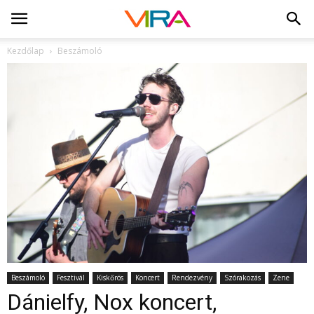
Kezdőlap
Beszámoló
Beszámoló
Fesztivál
Kiskőrös
Koncert
Rendezvény
Szórakozás
Zene
Dánielfy, Nox koncert,