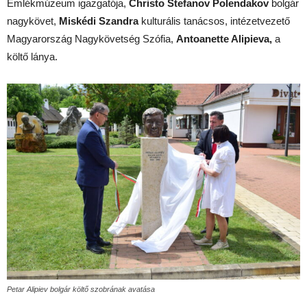
Emlékmúzeum igazgatója,
Christo Stefanov Polendakov
bolgár
nagykövet,
Miskédi Szandra
kulturális tanácsos, intézetvezető
Magyarország Nagykövetség Szófia,
Antoanette Alipieva,
a
költő lánya.
Petar Alipiev bolgár költő szobrának avatása