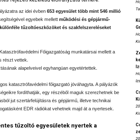
Ho
Ta
ályázatra az idei évben
653 egyesület több mint 546 millió
segítségével egyebek mellett
működési és gépjármű-
K
különféle tűzoltóeszközöket és szakfelszereléseket
Gr
Ho
Ki
Katasztrófavédelmi Főigazgatóság munkatársai mellett a
Ze
 részt vettek.
k
I
sztásának alapelveivel egyhangúan egyetértettek.
Ho
Iz
gos katasztrófavédelmi főigazgató jóváhagyta. A pályázók
ségeikre fordíthatják, egy részéből maguk szerezhetnek be
Cs
K
ól jut szertárfelújításra és gépjármű, illetve technikai
20
mogatásként EDR rádiókat vehetnek majd át a nyertesek.
Ki
ntes tűzoltó egyesületek nyertek a
Co
z
20