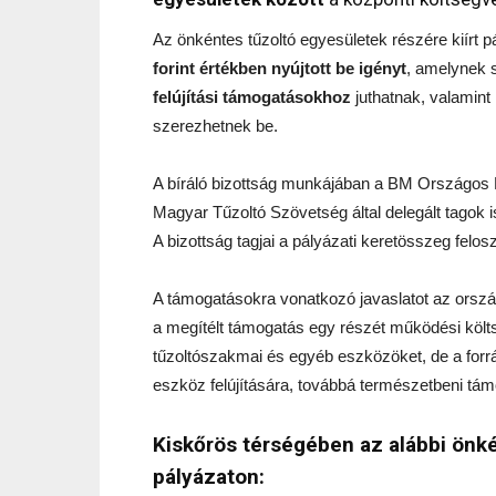
Az önkéntes tűzoltó egyesületek részére kiírt p
forint értékben nyújtott be igényt
, amelynek 
felújítási támogatásokhoz
juthatnak, valamint
szerezhetnek be.
A bíráló bizottság munkájában a BM Országos 
Magyar Tűzoltó Szövetség által delegált tagok is
A bizottság tagjai a pályázati keretösszeg felo
A támogatásokra vonatkozó javaslatot az orszá
a megítélt támogatás egy részét működési költ
tűzoltószakmai és egyéb eszközöket, de a forrásb
eszköz felújítására, továbbá természetbeni tá
Kiskőrös térségében az alábbi önké
pályázaton: