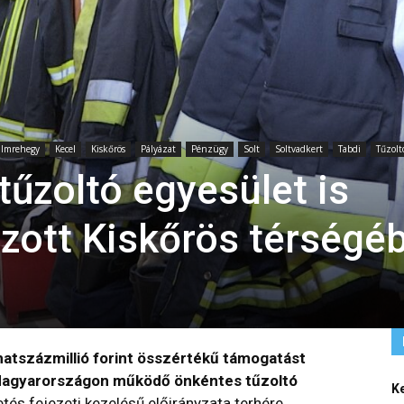
Imrehegy
Kecel
Kiskőrös
Pályázat
Pénzügy
Solt
Soltvadkert
Tabdi
Tűzolt
űzoltó egyesület is
ázott Kiskőrös térségé
hatszázmillió forint összértékű támogatást
 Magyarországon működő önkéntes tűzoltó
K
tés fejezeti kezelésű előirányzata terhére.