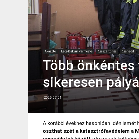
Akasztó
Bács-Kiskun vármegye
Császártöltés
Csengőd
Több önkéntes t
sikeresen pály
2025-07-01
A korábbi évekhez hasonlóan idén ismét
oszthat szét a katasztrófavédelem a
egyesületek között
a központi költségve