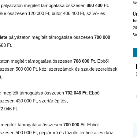
Ki
t
pályázaton megítélt támogatása összesen
880 400 Ft
.
éke összesen 120 000 Ft, bútor 406 400 Ft, szívó- és
Ün
b
20
Ki
lete
pályázaton megítélt támogatása összesen
700 000
88 Ft.
aton megítélt támogatása összesen
708 000 Ft
. Ebből
sszesen 500 000 Ft, kézi szerszámok és szakfelszerelések
t.
n megítélt támogatása összesen
702 046 Ft.
Ebből
zesen 430 000 Ft, szertár építés,
2 046 Ft.
 megítélt támogatása összesen
700 000 Ft.
Ebből
szesen 500 000 Ft, gépjármű és tűzoltó technikai eszköz