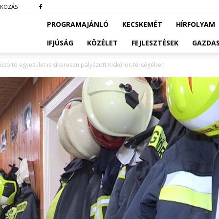
TKOZÁS
PROGRAMAJÁNLÓ
KECSKEMÉT
HÍRFOLYAM
IFJÚSÁG
KÖZÉLET
FEJLESZTÉSEK
GAZDA
zoltó egyesület is sikeresen pályázott Kiskőrös térségében