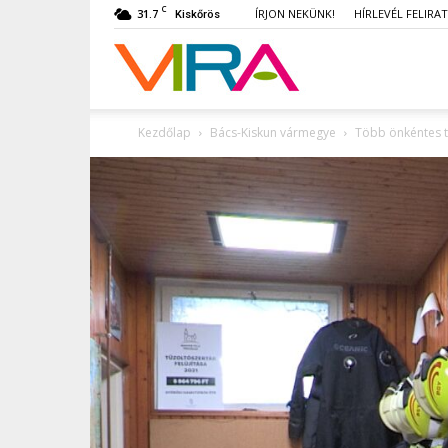
C
31.7
ÍRJON NEKÜNK!
HÍRLEVÉL FELIRA
Kiskőrös
VIRA
Kezdőlap
Bács-Kiskun vármegye
Több önkéntes tű