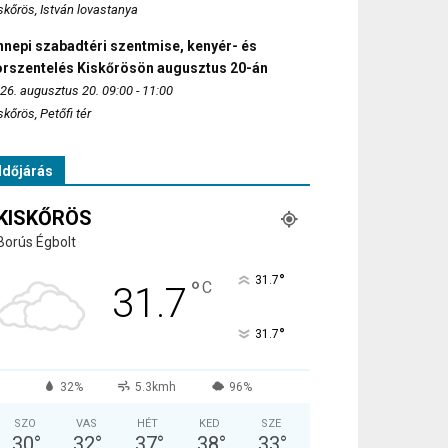
skőrös, István lovastanya
nepi szabadtéri szentmise, kenyér- és
orszentelés Kiskőrösön augusztus 20-án
26. augusztus 20. 09:00 - 11:00
skőrös, Petőfi tér
Időjárás
KISKŐRÖS
Borús Égbolt
°
31.7
°
C
31.7
°
31.7
32%
5.3kmh
96%
SZO
VAS
HÉT
KED
SZE
30
°
32
°
37
°
38
°
33
°