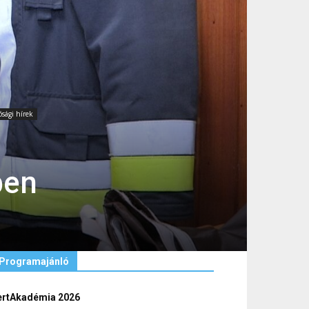
ósági hírek
ben
Programajánló
ertAkadémia 2026