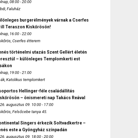
lnap, 08:00 - 20:00
bdi, Faluház
ülönleges burgerélmények várnak a Cserfes
ill Teraszon Kiskőrösön!
lnap, 16:00 - 22:00
skőrös, Cserfes étterem
nés történelmi utazás Szent Gellért életén
eresztül – különleges Templomkerti est
zsákon
lnap, 19:00 - 21:00
sák, Katolikus templomkert
oportos Hellinger-féle családállítás
iskőrösön – önismereti nap Takács Reával
26. augusztus 09. 10:00 - 17:00
skőrös, Felsőcebe tanya 45.
ntinental Singers érkezik Soltvadkertre –
enés este a Gyöngyház színpadán
26. augusztus 09. 18:00 - 20:00