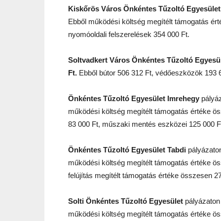
Kiskőrös Város Önkéntes Tűzoltó Egyesüle
Ebből működési költség megítélt támogatás ért
nyomóoldali felszerelések 354 000 Ft.
Soltvadkert Város Önkéntes Tűzoltó Egyesü
Ft.
Ebből bútor 506 312 Ft, védőeszközök 193 6
Önkéntes Tűzoltó Egyesület Imrehegy
pályáz
működési költség megítélt támogatás értéke ö
83 000 Ft, műszaki mentés eszközei 125 000 F
Önkéntes Tűzoltó Egyesület Tabdi
pályázato
működési költség megítélt támogatás értéke öss
felújítás megítélt támogatás értéke összesen 27
Solti Önkéntes Tűzoltó Egyesület
pályázaton
működési költség megítélt támogatás értéke ös