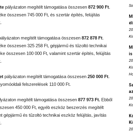
So
te
pályázaton megítélt támogatása összesen
872 900 Ft
.
ke összesen 745 000 Ft, és szertár építés, felújítás
M
.
é
20
Ki
ályázaton megítélt támogatása összesen
872 878 Ft
.
éke összesen 325 258 Ft, gépjármű és tűzoltó technikai
M
éke összesen 100 000 Ft, valamint szertár építés, felújítás
is
20
.
Ki
Ho
et
pályázaton megítélt támogatása összesen
250 000 Ft
.
yomóoldali felszerelések 110 000 Ft.
S
az
20
lyázaton megítélt támogatása összesen
877 973 Ft.
Ebből
Ki
sszesen 450 000 Ft, egyéb eszköz beszerzés megítélt
gépjármű és tűzoltó technikai eszköz felújítás, javítás
Kó
K
.
20