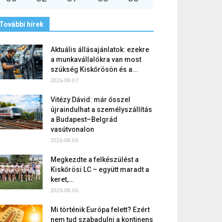
További hírek
Aktuális állásajánlatok: ezekre
a munkavállalókra van most
szükség Kiskőrösön és a...
2026-08-07
Vitézy Dávid: már ősszel
újraindulhat a személyszállítás
a Budapest–Belgrád
vasútvonalon
2026-08-06
Megkezdte a felkészülést a
Kiskőrösi LC – együtt maradt a
keret,...
2026-08-06
Mi történik Európa felett? Ezért
nem tud szabadulni a kontinens