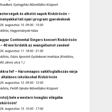
ltvadkert, Gyöngyház Művelődési Központ
esterségek és alkotói napok Kiskőrösön –
lményekkel teli nyári program gyerekeknek
26. augusztus 10. 09:00 - 15:00
skőrös, Hagyományok Háza
agyar Continental Singers koncert Kiskőrösön
 – 40 éve hirdetik az evangéliumot zenével
26. augusztus 11. 18:00 - 21:00
skőrös, Oázis Apostoli Gyülekezet imaháza (Kiskőrös,
lló János utca 1.)
akkra fel! – Háromnapos sakkfoglalkozás várja
 általános iskolásokat Kiskőrösön
26. augusztus 12. 09:00 - 12:00
skőrös, Petőfi Sándor Művelődési Központ
stolj bele a western lovaglás világába
iskőrösön!
26. augusztus 15. 10:00 - 17:00