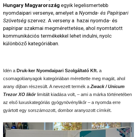
Hungary Magyarország
egyik legelismertebb
nyomdaipari versenye, amelyet a
Nyomda- és Papíripari
Szövetség
szervez. A verseny a hazai nyomda- és
papíripar szakmai megmérettetése, ahol nyomtatott
kommunikációs termékekkel lehet indulni, nyolc
különböző kategóriában.
Idén a
Druk-ker Nyomdaipari Szolgáltató Kft.
a
csomagolóanyagok kategóriában mérettette meg magát, ahol
arany díjban részesült. A nevezett termék a
Zwack / Unicum
Trezor XO likőr
limitált kiadása volt, – ami a márka történetében
az első luxuskategóriás gyógynövénylikőr – a nyomda erre
gyártott egy sorszámozott, dombor aranyozott címkét.