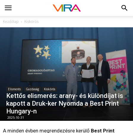
Kezdőlap
Kiskőrös
Elismerés
Gazdaság
Kiskőrös
Kettős elismerés: arany- és különdíjat is
kapott a Druk-ker Nyomda a Best Print
Hungary-n
2025-10-31
A minden évben megrendezésre kerülő
Best Print