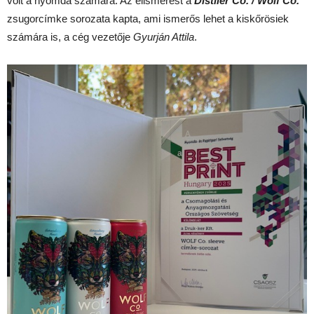
volt a nyomda számára. Az elismerést a
Distiler Co. / Wolf Co.
zsugorcímke sorozata kapta, ami ismerős lehet a kiskőrösiek
számára is, a cég vezetője
Gyurján Attila
.