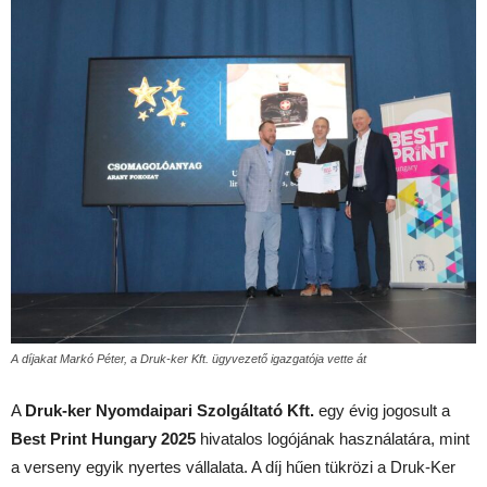
A díjakat Markó Péter, a Druk-ker Kft. ügyvezető igazgatója vette át
A
Druk-ker Nyomdaipari Szolgáltató Kft.
egy évig jogosult a
Best Print Hungary
2025
hivatalos logójának használatára, mint
a verseny egyik nyertes vállalata. A díj hűen tükrözi a Druk-Ker