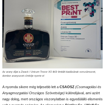
Az arany díjat a Zwack / Unicum Trezor XO likőr limitált kiadásának sorszámozott,
dombor aranyozott címkéje nyerte el
A nyomda sikere még teljesebb lett a
CSAOSZ
(Csomagolási és
Anyagmozgatási Országos Szövetsége)
különdíjával, ami azért
nagy dolog, mert országos viszonylatban is egyedülálló elismerés