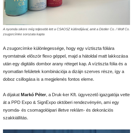
A nyomda sikere még teljesebb lett a CSAOSZ különdíjával, amit a Distiler Co. / Wolf Co.
zsugorcímke sorozata kapta
A zsugorcímke különlegessége, hogy egy víztiszta fóliára
nyomtatnak először flexo géppel, majd a hátoldal matt lakkozása
után egy digitális dombor arany réteget kap. A víztiszta fólia és a
nyomatlan felületek kombinációja a dizájn szerves része, így a
doboz csillogása is a megjelenés fontos eleme.
A díjakat
Markó Péter
, a Druk-ker Kft. ügyvezető igazgatója vette
át a PPD Expo & SignExpo októberi rendezvényén, ami egy
nyomda‑ és csomagolóipari illetve reklám‑ és dekorációs
szakkiállítás.