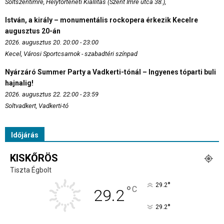
Soltszentimre, Helytörténeti Kiállítás (Szent Imre utca 38.),
István, a király – monumentális rockopera érkezik Kecelre
augusztus 20-án
2026. augusztus 20. 20:00 - 23:00
Kecel, Városi Sportcsarnok - szabadtéri színpad
Nyárzáró Summer Party a Vadkerti-tónál – Ingyenes tóparti buli
hajnalig!
2026. augusztus 22. 22:00 - 23:59
Soltvadkert, Vadkerti-tó
Időjárás
KISKŐRÖS
Tiszta Égbolt
°
29.2
°
C
29.2
°
29.2