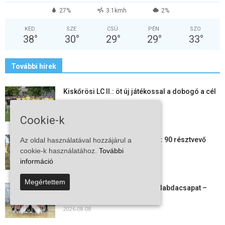
27%
3.1kmh
2%
KED
SZE
CSÜ
PÉN
SZO
38
°
30
°
29
°
29
°
33
°
További hírek
Kiskőrösi LC II.: öt új játékossal a dobogó a cél
2026-08-09
Cookie-k
24 órás futás a Vadkerti-tónál: 90 résztvevő
Az oldal használatával hozzájárul a
1180 kilométert teljesített
cookie-k használatához.
További
2026-08-09
információ
Megértettem
Megszűnt a kiskőrösi női kézilabdacsapat –
egy korszak ért véget
2026-08-08