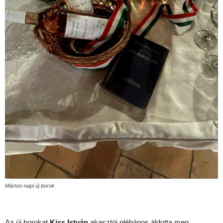
Márton-napi új borok
Az új borokat
Kiss István
akasztói plébános áldotta meg.