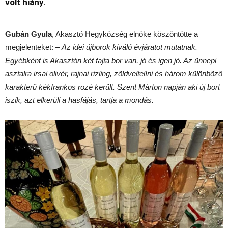
volt hiány.
Gubán Gyula
, Akasztó Hegyközség elnöke köszöntötte a
megjelenteket: –
Az idei újborok kiváló évjáratot mutatnak.
Egyébként is Akasztón két fajta bor van, jó és igen jó. Az ünnepi
asztalra irsai olivér, rajnai rizling, zöldveltelíni és három különböző
karakterű kékfrankos rozé került. Szent Márton napján aki új bort
iszik, azt elkerüli a hasfájás, tartja a mondás.