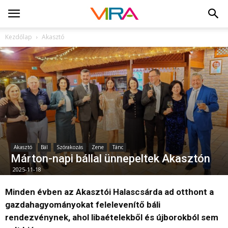
Kezdőlap
Akasztó
Akasztó
Bál
Szórakozás
Zene
Tánc
Márton-napi bállal ünnepeltek Akasztón
2025-11-18
Minden évben az Akasztói Halascsárda ad otthont a
gazdahagyományokat felelevenítő báli
rendezvénynek, ahol libaételekből és újborokból sem