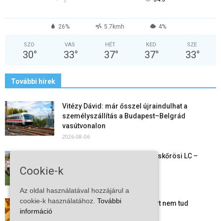
26%
5.7kmh
4%
SZO
VAS
HÉT
KED
SZE
30
°
33
°
37
°
37
°
33
°
További hírek
Vitézy Dávid: már ősszel újraindulhat a
személyszállítás a Budapest–Belgrád
vasútvonalon
2026-08-06
Megkezdte a felkészülést a Kiskőrösi LC –
együtt maradt a keret,...
Cookie-k
2026-08-06
Az oldal használatával hozzájárul a
cookie-k használatához.
További
Mi történik Európa felett? Ezért nem tud
információ
szabadulni a kontinens a...