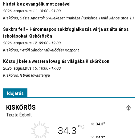
hirdetik az evangéliumot zenével
2026. augusztus 11. 18:00 - 21:00
Kiskőrös, Oázis Apostoli Gyülekezet imaháza (Kiskőrös, Holló János utca 1.)
Sakkra fel! – Háromnapos sakkfoglalkozás várja az általános
iskolásokat Kiskőrösön
2026. augusztus 12. 09:00 - 12:00
Kiskőrös, Petőfi Sándor Művelődési Központ
Kóstolj bele a western lovaglás világába Kiskőrösön!
2026. augusztus 15. 10:00 - 17:00
Kiskőrös, István lovastanya
Időjárás
KISKŐRÖS
Tiszta Égbolt
°
34.3
°
C
34.3
°
34.3