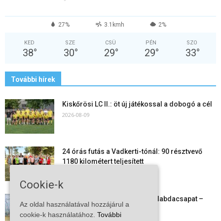
27%
3.1kmh
2%
KED
SZE
CSÜ
PÉN
SZO
38
°
30
°
29
°
29
°
33
°
További hírek
Kiskőrösi LC II.: öt új játékossal a dobogó a cél
2026-08-09
24 órás futás a Vadkerti-tónál: 90 résztvevő
1180 kilométert teljesített
2026-08-09
Cookie-k
Megszűnt a kiskőrösi női kézilabdacsapat –
Az oldal használatával hozzájárul a
egy korszak ért véget
cookie-k használatához.
További
2026-08-08