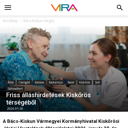
Kezdőlap
Bács-Kiskun megye
Állás
Csengőd
Kalocsa
Kaskantyú
Kecel
Kiskőrös
Solt
Soltvadkert
Friss álláshirdetések Kiskőrös
térségéből
2026-01-30
A Bács-Kiskun Vármegyei Kormányhivatal Kiskőrösi