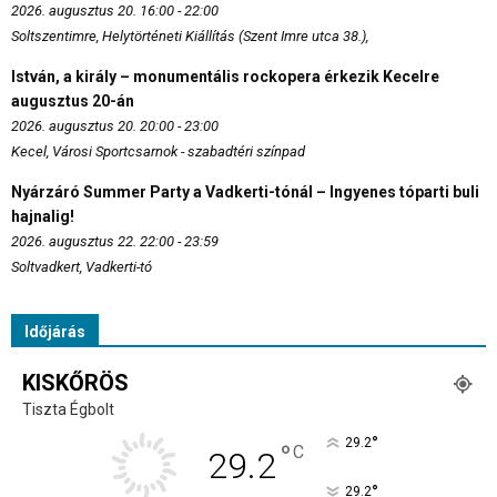
2026. augusztus 20. 16:00 - 22:00
Soltszentimre, Helytörténeti Kiállítás (Szent Imre utca 38.),
István, a király – monumentális rockopera érkezik Kecelre
augusztus 20-án
2026. augusztus 20. 20:00 - 23:00
Kecel, Városi Sportcsarnok - szabadtéri színpad
Nyárzáró Summer Party a Vadkerti-tónál – Ingyenes tóparti buli
hajnalig!
2026. augusztus 22. 22:00 - 23:59
Soltvadkert, Vadkerti-tó
Időjárás
KISKŐRÖS
Tiszta Égbolt
°
29.2
°
C
29.2
°
29.2