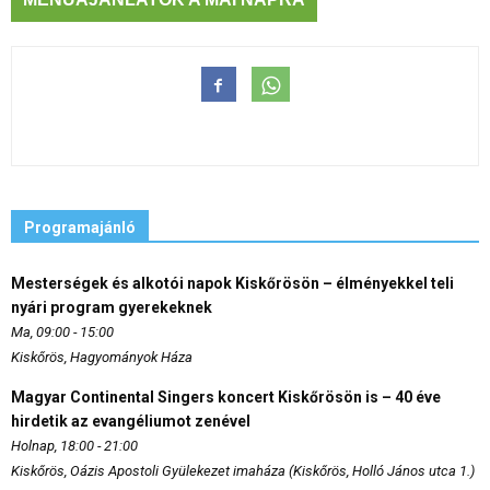
Programajánló
Mesterségek és alkotói napok Kiskőrösön – élményekkel teli
nyári program gyerekeknek
Ma, 09:00 - 15:00
Kiskőrös, Hagyományok Háza
Magyar Continental Singers koncert Kiskőrösön is – 40 éve
hirdetik az evangéliumot zenével
Holnap, 18:00 - 21:00
Kiskőrös, Oázis Apostoli Gyülekezet imaháza (Kiskőrös, Holló János utca 1.)