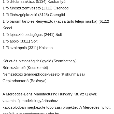
1 fő diétás szakács (5134) Kaskantyú
1 fő fűrészüzemvezető (1312) Csengőd
1 fő fűrészgépkezelő (8125) Csengőd
1 fő baromfitartó és -tenyésztő (kacsa tartó telepi munka) (6122)
Kecel
1 fő fejlesztő pedagógus (2441) Solt
1 fő ápoló (3311) Solt
1 fő szakápoló (3311) Kalocsa
Körlet-és biztonsági felügyelő (Szombathely)
Bérelszámoló (Kecskemét)
Nemzetközi tehergépkocsi-vezető (Kiskunmajsa)
Gépkarbantartó (Balástya)
A Mercedes-Benz Manufacturing Hungary Kft. az új gyár,
valamint új modellek gyártásához
kapcsolódóan megkezdte toborzási projektjét. A Mercedes nyitott
pozíciói a mercedesgyarkarrier.hu