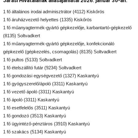
Járási Hivatalának állásajánlatai 2026. január 30-án.
1 fő általános irodai adminisztrátor (4112) Kiskőrös
1 fő áruházvezető helyettes (1335) Kiskőrös
1 fő műanyagtermék-gyártó gépkezelője, karbantartó-gépkezelő
(8135) Soltvadkert
1 fő műanyagtermék-gyártó gépkezelője, konfekcionáló
gépkezelő (gépkezelés, csomagolás) (8135) Soltvadkert
1 fő pultos (5133) Soltvadkert
1 fő ételszállító futár (9234) Soltvadkert
1 fő gondozási egységvezető (1327) Kaskantyú
1 fő gyógyszerelő/ápoló (3311) Kaskantyú
1 fő vezető ápoló (3311) Kaskantyú
1 fő ápoló (3311) Kaskantyú
1 fő esetfelelős (3511) Kaskantyú
1 fő gondozó (3513) Kaskantyú
1 fő ügyintéző-pénztáros (3910) Kaskantyú
1 fő szakács (5134) Kaskantyú