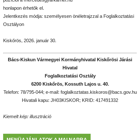
honlapon érhetők el.
Jelentkezés módja: személyesen önéletrajzzal a Foglalkoztatási
Osztályon
Kiskőrös, 2026. január 30.
Bács-Kiskun Vármegyei Kormányhivatal Kiskőrösi Járási
Hivatal
Foglalkoztatási Osztály
6200 Kiskőrös, Kossuth Lajos u. 40.
Telefon: 78/795-044; e-mail: foglalkoztatas.kiskoros@bacs.gov.hu
Hivatali kapu: JH03KISKOR; KRID: 417491332
Kiemelt kép: illusztráció
MENÜAJÁNLATOK A MAI NAPRA