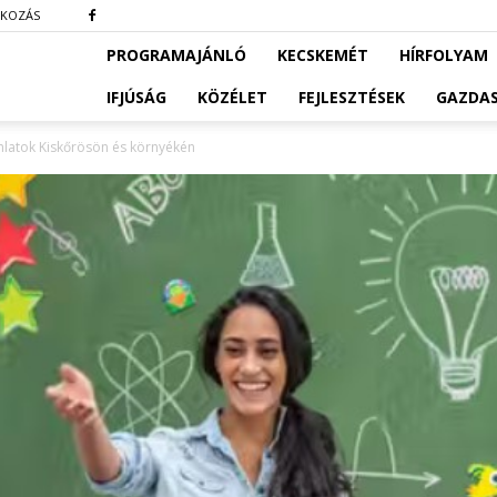
TKOZÁS
PROGRAMAJÁNLÓ
KECSKEMÉT
HÍRFOLYAM
IFJÚSÁG
KÖZÉLET
FEJLESZTÉSEK
GAZDA
ánlatok Kiskőrösön és környékén