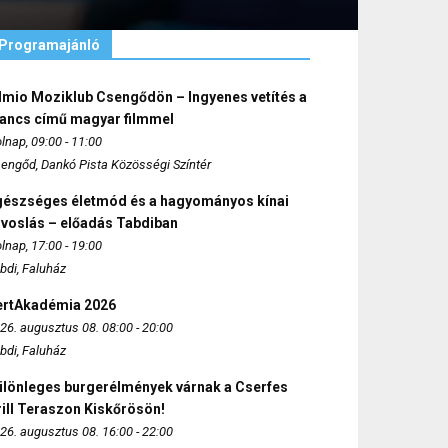
Programajánló
lmio Moziklub Csengődön – Ingyenes vetítés a
ancs című magyar filmmel
lnap, 09:00 - 11:00
engőd, Dankó Pista Közösségi Színtér
gészséges életmód és a hagyományos kínai
rvoslás – előadás Tabdiban
lnap, 17:00 - 19:00
bdi, Faluház
ertAkadémia 2026
26. augusztus 08. 08:00 - 20:00
bdi, Faluház
ülönleges burgerélmények várnak a Cserfes
ill Teraszon Kiskőrösön!
26. augusztus 08. 16:00 - 22:00