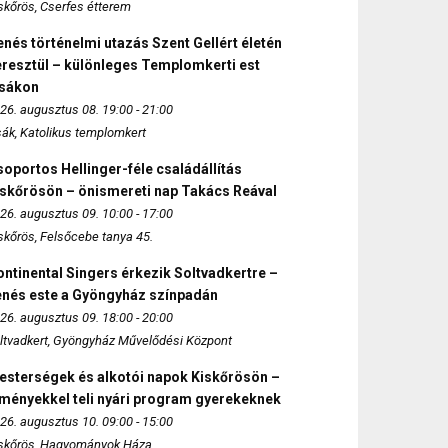
skőrös, Cserfes étterem
nés történelmi utazás Szent Gellért életén
eresztül – különleges Templomkerti est
zsákon
26. augusztus 08. 19:00 - 21:00
sák, Katolikus templomkert
oportos Hellinger-féle családállítás
iskőrösön – önismereti nap Takács Reával
26. augusztus 09. 10:00 - 17:00
skőrös, Felsőcebe tanya 45.
ntinental Singers érkezik Soltvadkertre –
enés este a Gyöngyház színpadán
26. augusztus 09. 18:00 - 20:00
ltvadkert, Gyöngyház Művelődési Központ
esterségek és alkotói napok Kiskőrösön –
lményekkel teli nyári program gyerekeknek
26. augusztus 10. 09:00 - 15:00
skőrös, Hagyományok Háza