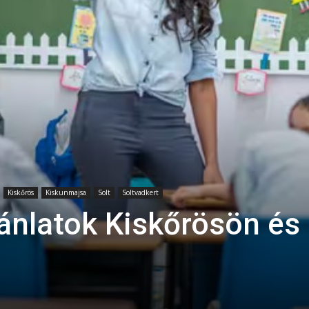
Kiskőrös
Kiskunmajsa
Solt
Soltvadkert
jánlatok Kiskőrösön és