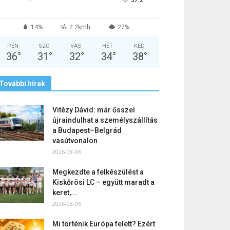
°
14%
2.2kmh
27%
PÉN
SZO
VAS
HÉT
KED
36
°
31
°
32
°
34
°
38
°
További hírek
Vitézy Dávid: már ősszel
újraindulhat a személyszállítás
a Budapest–Belgrád
vasútvonalon
2026-08-06
Megkezdte a felkészülést a
Kiskőrösi LC – együtt maradt a
keret,...
2026-08-06
Mi történik Európa felett? Ezért