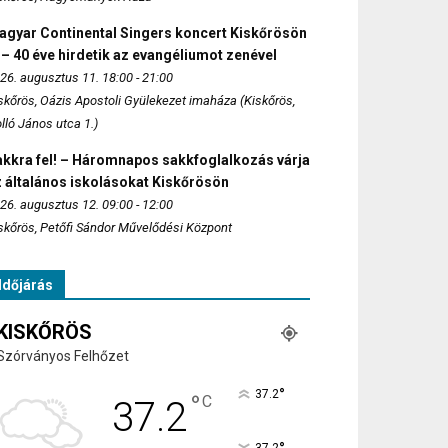
agyar Continental Singers koncert Kiskőrösön
 – 40 éve hirdetik az evangéliumot zenével
26. augusztus 11. 18:00 - 21:00
skőrös, Oázis Apostoli Gyülekezet imaháza (Kiskőrös,
lló János utca 1.)
akkra fel! – Háromnapos sakkfoglalkozás várja
 általános iskolásokat Kiskőrösön
26. augusztus 12. 09:00 - 12:00
skőrös, Petőfi Sándor Művelődési Központ
Időjárás
KISKŐRÖS
Szórványos Felhőzet
°
37.2
°
C
37.2
37.2