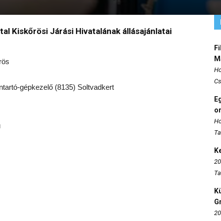
 Kiskőrösi Járási Hivatalának állásajánlatai
Fi
M
őrös
Ho
Cs
tartó-gépkezelő (8135) Soltvadkert
E
o
Ho
ú
Ta
K
20
Ta
K
Gr
20