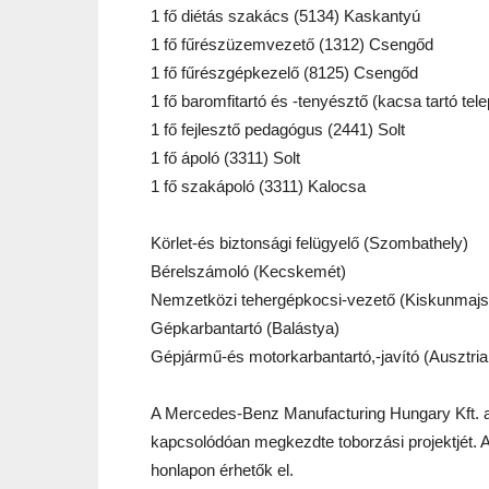
1 fő diétás szakács (5134) Kaskantyú
1 fő fűrészüzemvezető (1312) Csengőd
1 fő fűrészgépkezelő (8125) Csengőd
1 fő baromfitartó és -tenyésztő (kacsa tartó te
1 fő fejlesztő pedagógus (2441) Solt
1 fő ápoló (3311) Solt
1 fő szakápoló (3311) Kalocsa
Körlet-és biztonsági felügyelő (Szombathely)
Bérelszámoló (Kecskemét)
Nemzetközi tehergépkocsi-vezető (Kiskunmajs
Gépkarbantartó (Balástya)
Gépjármű-és motorkarbantartó,-javító (Ausztr
A Mercedes-Benz Manufacturing Hungary Kft. az
kapcsolódóan megkezdte toborzási projektjét. A
honlapon érhetők el.