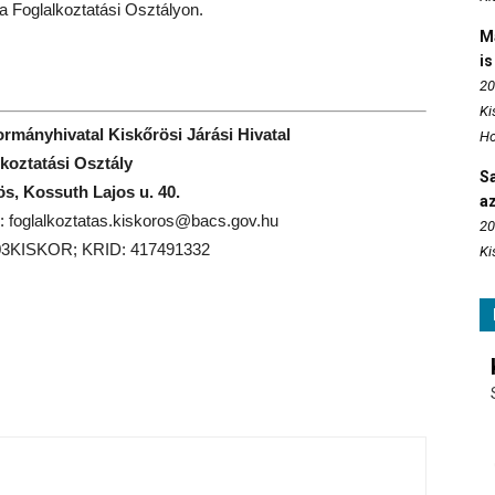
a Foglalkoztatási Osztályon.
M
is
20
Ki
mányhivatal Kiskőrösi Járási Hivatal
Ho
koztatási Osztály
S
s, Kossuth Lajos u. 40.
az
l: foglalkoztatas.kiskoros@bacs.gov.hu
20
H03KISKOR; KRID: 417491332
Ki