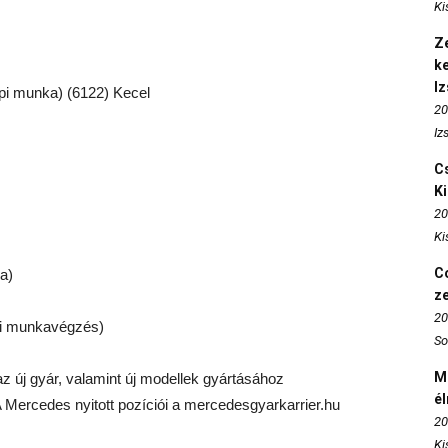
Ki
Ze
k
I
lepi munka) (6122) Kecel
20
Iz
Cs
K
20
Ki
Co
a)
z
20
iai munkavégzés)
So
M
 új gyár, valamint új modellek gyártásához
é
 Mercedes nyitott pozíciói a mercedesgyarkarrier.hu
20
Ki