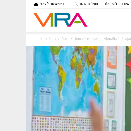
C
37.2
ÍRJON NEKÜNK!
HÍRLEVÉL FELIRA
Kiskőrös
VIRA
Kezdőlap
Bács-Kiskun vármegye
Aktuális állásaj