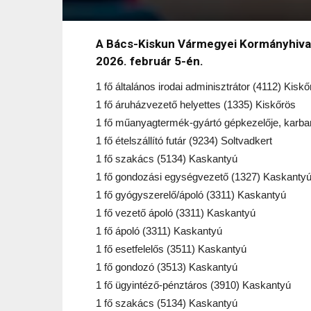
A Bács-Kiskun Vármegyei Kormányhivatal
2026. február 5-én.
1 fő általános irodai adminisztrátor (4112) Kisk
1 fő áruházvezető helyettes (1335) Kiskőrös
1 fő műanyagtermék-gyártó gépkezelője, karban
1 fő ételszállító futár (9234) Soltvadkert
1 fő szakács (5134) Kaskantyú
1 fő gondozási egységvezető (1327) Kaskanty
1 fő gyógyszerelő/ápoló (3311) Kaskantyú
1 fő vezető ápoló (3311) Kaskantyú
1 fő ápoló (3311) Kaskantyú
1 fő esetfelelős (3511) Kaskantyú
1 fő gondozó (3513) Kaskantyú
1 fő ügyintéző-pénztáros (3910) Kaskantyú
1 fő szakács (5134) Kaskantyú