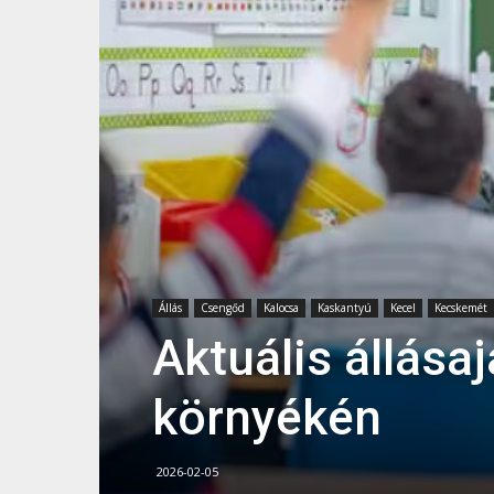
Állás
Csengőd
Kalocsa
Kaskantyú
Kecel
Kecskemét
Aktuális állása
környékén
2026-02-05