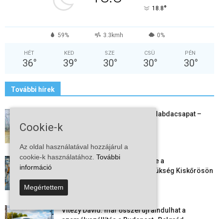
°
18.8
59%
3.3kmh
0%
HÉT
KED
SZE
CSÜ
PÉN
36
°
39
°
30
°
30
°
30
°
További hírek
Megszűnt a kiskőrösi női kézilabdacsapat –
egy korszak ért véget
Cookie-k
2026-08-08
Az oldal használatával hozzájárul a
cookie-k használatához.
További
Aktuális állásajánlatok: ezekre a
információ
munkavállalókra van most szükség Kiskőrösön
és a...
Megértettem
2026-08-07
Vitézy Dávid: már ősszel újraindulhat a