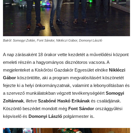
Balról: Somogyi Zoltán, Font Sándor, Nikléczi Gábor, Domonyi László
A nap zárásaként 18 órakor vette kezdetét a művelődési központ
emeleti részén a hagyományos disznótoros vacsora. A
megjelenteket a Kiskőrösi Gazdakör Egyesület elnöke
Nikléczi
Gábor
köszöntötte, aki a program megvalósításért köszönetét
fejezte ki a helyi önkormányzatnak, valamint a lebonyolításban és
a szervező munkálatokban végzett tevékenységéért
Somogyi
Zoltánnak
, illetve
Szabóné Haskó Erikának
és családjának.
Köszöntő beszédet mondott még
Font Sándor
országgyűlési
képviselő és
Domonyi László
polgármester is.