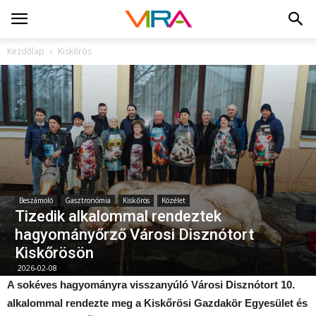
Kezdőlap
Kiskőrös
Beszámoló
Gasztronómia
Kiskőrös
Közélet
Tizedik alkalommal rendeztek
hagyományőrző Városi Disznótort
Kiskőrösön
2026-02-08
A sokéves hagyományra visszanyúló Városi Disznótort 10.
alkalommal rendezte meg a Kiskőrösi Gazdakör Egyesület és