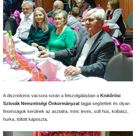
A disznótoros vacsora során a felszolgálásban a
Kiskőrösi
Szlovák Nemzetiségi Önkormányzat
tagjai segítettek és olyan
finomságok kerülnek az asztalra, mint: leves, sült hús, kolbász,
hurka, töltött káposzta.