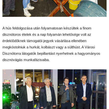
A hús feldolgozása után folyamatosan készültek a finom
disznótoros ételek és a nap folyamán lehetősége volt az
érdeklődőknek támogatói jegyek vásárlása ellenében
megkóstolniuk a hurkát, kolbászt vagy a sülthúst. A Városi
Disznótorra látogatók bepillantást nyerhetnek a hagyományos
disznóvágás munkafázisaiba.