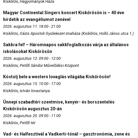
Kiskőrös, Hagyományok Háza
Magyar Continental Singers koncert Kiskőrösön is – 40 éve
hirdetik az evangéliumot zenével
2026. augusztus 11. 18:00 - 21:00
Kiskőrös, Oázis Apostoli Gyülekezet imaháza (Kiskőrös, Holló János utca 1.)
Sakkra fel! – Háromnapos sakkfoglalkozás várja az általános
iskolásokat Kiskőrösön
2026. augusztus 12. 09:00 - 12:00
Kiskőrös, Petőfi Sándor Művelődési Központ
Kóstolj bele a western lovaglás világába Kiskőrösön!
2026. augusztus 15. 10:00 - 17:00
Kiskőrös, István lovastanya
Ünnepi szabadtéri szentmise, kenyér- és borszentelés
Kiskőrösön augusztus 20-án
2026. augusztus 20. 09:00 - 11:00
Kiskőrös, Petőfi tér
Vad- és Halfesztivál a Vadkerti-tónál – gasztronómia, zene és