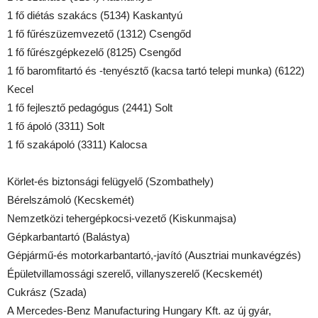
1 fő diétás szakács (5134) Kaskantyú
1 fő fűrészüzemvezető (1312) Csengőd
1 fő fűrészgépkezelő (8125) Csengőd
1 fő baromfitartó és -tenyésztő (kacsa tartó telepi munka) (6122)
Kecel
1 fő fejlesztő pedagógus (2441) Solt
1 fő ápoló (3311) Solt
1 fő szakápoló (3311) Kalocsa
Körlet-és biztonsági felügyelő (Szombathely)
Bérelszámoló (Kecskemét)
Nemzetközi tehergépkocsi-vezető (Kiskunmajsa)
Gépkarbantartó (Balástya)
Gépjármű-és motorkarbantartó,-javító (Ausztriai munkavégzés)
Épületvillamossági szerelő, villanyszerelő (Kecskemét)
Cukrász (Szada)
A Mercedes-Benz Manufacturing Hungary Kft. az új gyár,