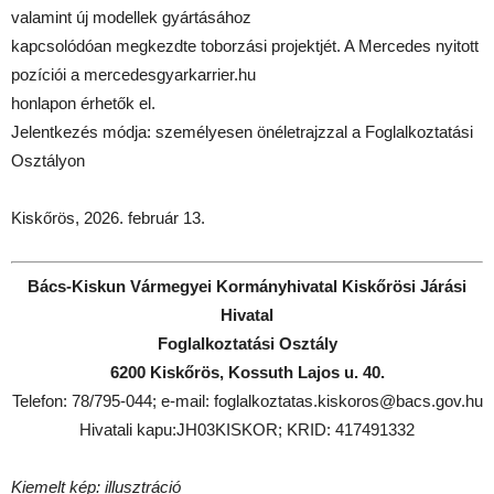
valamint új modellek gyártásához
kapcsolódóan megkezdte toborzási projektjét. A Mercedes nyitott
pozíciói a mercedesgyarkarrier.hu
honlapon érhetők el.
Jelentkezés módja: személyesen önéletrajzzal a Foglalkoztatási
Osztályon
Kiskőrös, 2026. február 13.
Bács-Kiskun Vármegyei Kormányhivatal Kiskőrösi Járási
Hivatal
Foglalkoztatási Osztály
6200 Kiskőrös, Kossuth Lajos u. 40.
Telefon: 78/795-044; e-mail: foglalkoztatas.kiskoros@bacs.gov.hu
Hivatali kapu:JH03KISKOR; KRID: 417491332
Kiemelt kép: illusztráció