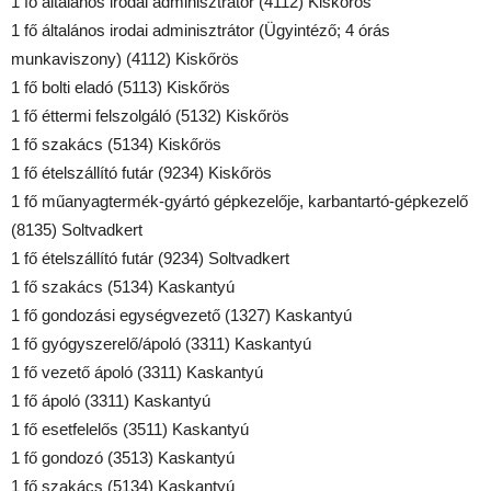
1 fő általános irodai adminisztrátor (4112) Kiskőrös
1 fő általános irodai adminisztrátor (Ügyintéző; 4 órás
munkaviszony) (4112) Kiskőrös
1 fő bolti eladó (5113) Kiskőrös
1 fő éttermi felszolgáló (5132) Kiskőrös
1 fő szakács (5134) Kiskőrös
1 fő ételszállító futár (9234) Kiskőrös
1 fő műanyagtermék-gyártó gépkezelője, karbantartó-gépkezelő
(8135) Soltvadkert
1 fő ételszállító futár (9234) Soltvadkert
1 fő szakács (5134) Kaskantyú
1 fő gondozási egységvezető (1327) Kaskantyú
1 fő gyógyszerelő/ápoló (3311) Kaskantyú
1 fő vezető ápoló (3311) Kaskantyú
1 fő ápoló (3311) Kaskantyú
1 fő esetfelelős (3511) Kaskantyú
1 fő gondozó (3513) Kaskantyú
1 fő szakács (5134) Kaskantyú