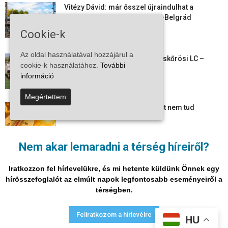
Vitézy Dávid: már ősszel újraindulhat a
személyszállítás a Budapest–Belgrád
vasútvonalon
Cookie-k
2026-08-06
Az oldal használatával hozzájárul a
Megkezdte a felkészülést a Kiskőrösi LC –
cookie-k használatához.
További
együtt maradt a keret,...
információ
2026-08-06
Megértettem
Mi történik Európa felett? Ezért nem tud
szabadulni a kontinens a...
2026-08-05
Nem akar lemaradni a térség híreiről?
Folyamatosak a nyári karbantartási munkálatok
Kiskőrösön – útburkolati jeleket festenek és...
Iratkozzon fel hírlevelükre, és mi hetente küldünk Önnek egy
2026-08-05
hírösszefoglalót az elmúlt napok legfontosabb eseményeiről a
térségben.
Adatvédelmi nyilatkozat
Médiaajánlat
Impresszum
Feliratkozom a hírlevélre
HU