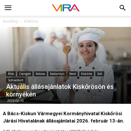
Kezdőlap
Kiskőrös
Állás
Csengőd
Kalocsa
Kaskantyú
Kecel
Kiskőrös
Solt
Soltvadkert
Aktuális állásajánlatok Kiskőrösön és
környékén
2026-02-13
A Bács-Kiskun Vármegyei Kormányhivatal Kiskőrösi
Járási Hivatalának állásajánlatai 2026. február 13-án.