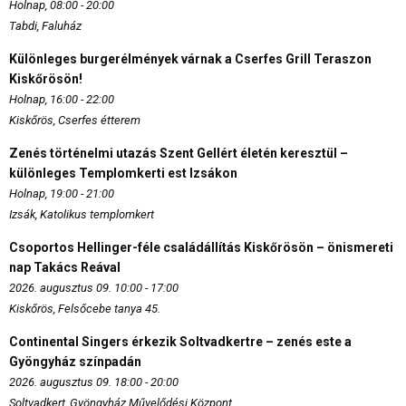
Holnap, 08:00 - 20:00
Tabdi, Faluház
Különleges burgerélmények várnak a Cserfes Grill Teraszon
Kiskőrösön!
Holnap, 16:00 - 22:00
Kiskőrös, Cserfes étterem
Zenés történelmi utazás Szent Gellért életén keresztül –
különleges Templomkerti est Izsákon
Holnap, 19:00 - 21:00
Izsák, Katolikus templomkert
Csoportos Hellinger-féle családállítás Kiskőrösön – önismereti
nap Takács Reával
2026. augusztus 09. 10:00 - 17:00
Kiskőrös, Felsőcebe tanya 45.
Continental Singers érkezik Soltvadkertre – zenés este a
Gyöngyház színpadán
2026. augusztus 09. 18:00 - 20:00
Soltvadkert, Gyöngyház Művelődési Központ