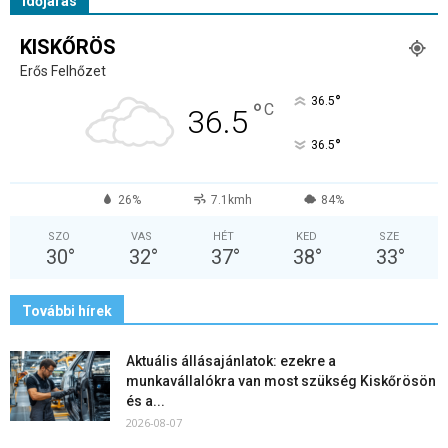
Időjárás
KISKŐRÖS
Erős Felhőzet
°
36.5
°
C
36.5
°
36.5
26%
7.1kmh
84%
SZO
VAS
HÉT
KED
SZE
30
°
32
°
37
°
38
°
33
°
További hírek
Aktuális állásajánlatok: ezekre a
munkavállalókra van most szükség Kiskőrösön
és a...
2026-08-07