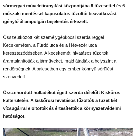
vármegyei műveletirányítási központjába 9 tűzesettel és 6
műszaki mentéssel kapcsolatos tűzoltói beavatkozást
igénylő állampolgári bejelentés érkezett.
Összeütközött két személygépkocsi szerda reggel
Kecskeméten, a Fürdő utca és a Hétvezér utca
kereszteződésében. A kecskeméti hivatásos tűzoltók
áramtalanították a járműveket, majd átadták a helyszínt a
rendőrségnek. A balesetben egy ember könnyű sérülést
szenvedett.
Összehordott hulladékot égett szerda délelőtt Kiskőrös
külterületén. A kiskőrösi hivatásos tűzoltók a tüzet két
vízsugárral eloltották és értesítették a környezetvédelmi
hatóságot.