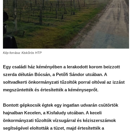
Kép forrása: Kiskőrös HTP
Egy családi ház kéményében a lerakodott korom beizzott
szerda délután Bócsán, a Petőfi Sándor utcában. A
soltvadkerti önkormányzati tűzoltók porral oltóval az izzást
megszüntették és értesítették a kéményseprőt.
Bontott gépkocsik égtek egy ingatlan udvarán csütörtök
hajnalban Kecelen, a Kisfaludy utcában. A keceli
önkormányzati tűzoltók vízsugárral és kéziszerszámok
segítségével eloltották a tüzet, majd értesítették a