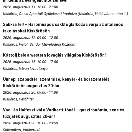
hirdetik az evangéliumot zenével
2026. augusztus 11. 18:00 - 21:00
Kiskőrös, Oázis Apostoli Gyülekezet imaháza (Kiskőrös, Holló János utca 1.)
Sakkra fel! – Háromnapos sakkfoglalkozás várja az általános
iskolásokat Kiskőrösön
2026. augusztus 12. 09:00 - 12:00
Kiskőrös, Petőfi Sándor Művelődési Központ
Kóstolj bele a western lovaglás világába Kiskőrösön!
2026. augusztus 15. 10:00 - 17:00
Kiskőrös, István lovastanya
Ünnepi szabadtéri szentmise, kenyér- és borszentelés
Kiskőrösön augusztus 20-án
2026. augusztus 20. 09:00 - 11:00
Kiskőrös, Petőfi tér
Vad- és Halfesztivál a Vadkerti-tónál – gasztronómia, zene és
tűzijáték augusztus 20-án!
2026. augusztus 20. 10:00 - 23:59
Soltvadkert, Vadkerti-tó