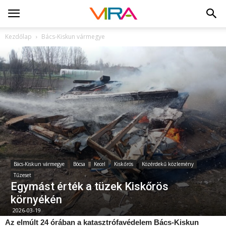
Kezdőlap
Bács-Kiskun vármegye
Bács-Kiskun vármegye
Bócsa
Kecel
Kiskőrös
Közérdekű közlemény
Tűzeset
Egymást érték a tüzek Kiskőrös
környékén
2026-03-19
Az elmúlt 24 órában a katasztrófavédelem Bács-Kiskun