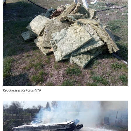
Kép forrása: Kiskőrös HTP