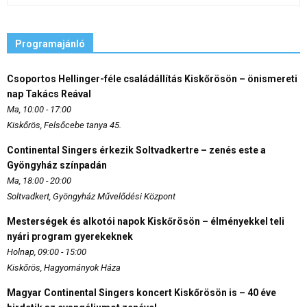
Programajánló
Csoportos Hellinger-féle családállítás Kiskőrösön – önismereti
nap Takács Reával
Ma, 10:00 - 17:00
Kiskőrös, Felsőcebe tanya 45.
Continental Singers érkezik Soltvadkertre – zenés este a
Gyöngyház színpadán
Ma, 18:00 - 20:00
Soltvadkert, Gyöngyház Művelődési Központ
Mesterségek és alkotói napok Kiskőrösön – élményekkel teli
nyári program gyerekeknek
Holnap, 09:00 - 15:00
Kiskőrös, Hagyományok Háza
Magyar Continental Singers koncert Kiskőrösön is – 40 éve