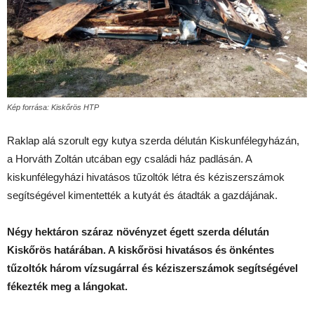
Kép forrása: Kiskőrös HTP
Raklap alá szorult egy kutya szerda délután Kiskunfélegyházán,
a Horváth Zoltán utcában egy családi ház padlásán. A
kiskunfélegyházi hivatásos tűzoltók létra és kéziszerszámok
segítségével kimentették a kutyát és átadták a gazdájának.
Négy hektáron száraz növényzet égett szerda délután
Kiskőrös határában. A kiskőrösi hivatásos és önkéntes
tűzoltók három vízsugárral és kéziszerszámok segítségével
fékezték meg a lángokat.