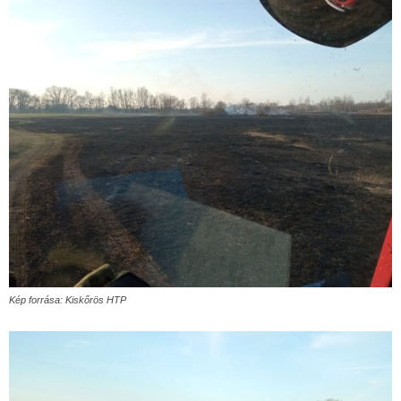
Kép forrása: Kiskőrös HTP