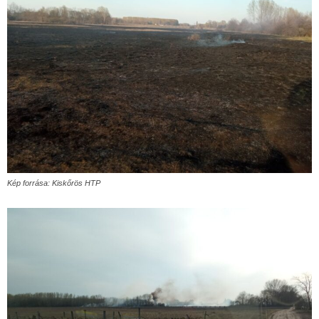
Kép forrása: Kiskőrös HTP