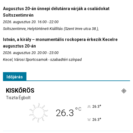
Augusztus 20-án ünnepi délutánra várják a családokat
Soltszentimrén
2026. augusztus 20. 16:00 - 22:00
Soltszentimre, Helytörténeti Kiállítás (Szent Imre utca 38.),
István, a király – monumentális rockopera érkezik Kecelre
augusztus 20-án
2026. augusztus 20. 20:00 - 23:00
Kecel, Városi Sportcsarnok - szabadtéri színpad
Időjárás
KISKŐRÖS
Tiszta Égbolt
°
26.3
°
C
26.3
°
26.3