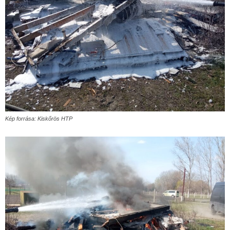
Kép forrása: Kiskőrös HTP