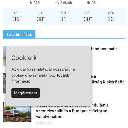
37%
3.6kmh
0%
HÉT
KED
SZE
CSÜ
PÉN
36
°
38
°
31
°
30
°
30
°
További hírek
Megszűnt a kiskőrösi női kézilabdacsapat –
egy korszak ért véget
Cookie-k
2026-08-08
Az oldal használatával hozzájárul a
cookie-k használatához.
További
Aktuális állásajánlatok: ezekre a
információ
munkavállalókra van most szükség Kiskőrösön
és a...
Megértettem
2026-08-07
Vitézy Dávid: már ősszel újraindulhat a
személyszállítás a Budapest–Belgrád
vasútvonalon
2026-08-06