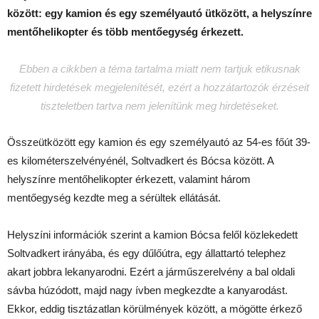
között: egy kamion és egy személyautó ütközött, a helyszínre
mentőhelikopter és több mentőegység érkezett.
Ebben a cikkben a téma tartalma miatt nem tartjuk etikusnak
fizetett hirdetések megjelenítését, ezért a hozzátartozók érzéseit
tiszteletben tartva nem jelenítünk meg hirdetéseket.
Összeütközött egy kamion és egy személyautó az 54-es főút 39-
es kilométerszelvényénél, Soltvadkert és Bócsa között. A
helyszínre mentőhelikopter érkezett, valamint három
mentőegység kezdte meg a sérültek ellátását.
Helyszíni információk szerint a kamion Bócsa felől közlekedett
Soltvadkert irányába, és egy dűlőútra, egy állattartó telephez
akart jobbra lekanyarodni. Ezért a járműszerelvény a bal oldali
sávba húzódott, majd nagy ívben megkezdte a kanyarodást.
Ekkor, eddig tisztázatlan körülmények között, a mögötte érkező