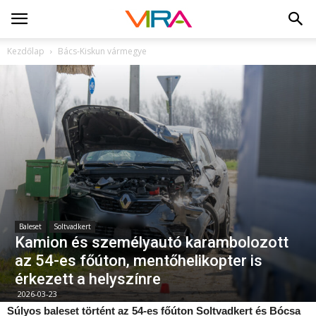
Kezdőlap
Bács-Kiskun vármegye
Baleset
Soltvadkert
Kamion és személyautó karambolozott
az 54-es főúton, mentőhelikopter is
érkezett a helyszínre
2026-03-23
Súlyos baleset történt az 54-es főúton Soltvadkert és Bócsa