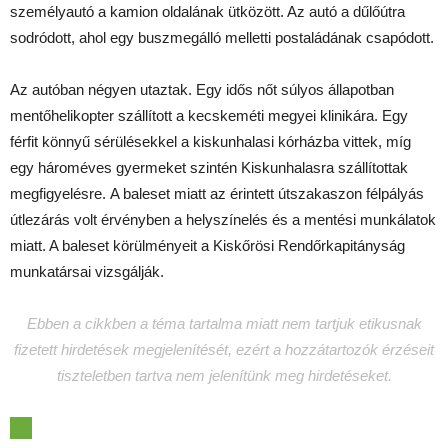
személyautó a kamion oldalának ütközött. Az autó a dűlőútra
sodródott, ahol egy buszmegálló melletti postaládának csapódott.
Az autóban négyen utaztak. Egy idős nőt súlyos állapotban
mentőhelikopter szállított a kecskeméti megyei klinikára. Egy
férfit könnyű sérülésekkel a kiskunhalasi kórházba vittek, míg
egy hároméves gyermeket szintén Kiskunhalasra szállítottak
megfigyelésre. A baleset miatt az érintett útszakaszon félpályás
útlezárás volt érvényben a helyszínelés és a mentési munkálatok
miatt. A baleset körülményeit a Kiskőrösi Rendőrkapitányság
munkatársai vizsgálják.
Ebben a cikkben a téma tartalma miatt nem tartjuk etikusnak
fizetett hirdetések megjelenítését, ezért a hozzátartozók érzéseit
tiszteletben tartva nem jelenítünk meg hirdetéseket.