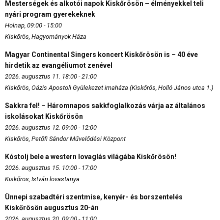
Mesterségek és alkotói napok Kiskőrösön – élményekkel teli
nyári program gyerekeknek
Holnap, 09:00 - 15:00
Kiskőrös, Hagyományok Háza
Magyar Continental Singers koncert Kiskőrösön is – 40 éve
hirdetik az evangéliumot zenével
2026. augusztus 11. 18:00 - 21:00
Kiskőrös, Oázis Apostoli Gyülekezet imaháza (Kiskőrös, Holló János utca 1.)
Sakkra fel! – Háromnapos sakkfoglalkozás várja az általános
iskolásokat Kiskőrösön
2026. augusztus 12. 09:00 - 12:00
Kiskőrös, Petőfi Sándor Művelődési Központ
Kóstolj bele a western lovaglás világába Kiskőrösön!
2026. augusztus 15. 10:00 - 17:00
Kiskőrös, István lovastanya
Ünnepi szabadtéri szentmise, kenyér- és borszentelés
Kiskőrösön augusztus 20-án
2026. augusztus 20. 09:00 - 11:00