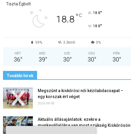
Tiszta Égbolt
°
18.8
°
C
18.8
°
18.8
59%
3.3kmh
0%
HÉT
KED
SZE
CSÜ
PÉN
36
°
39
°
30
°
30
°
30
°
További hírek
Megszűnt a kiskőrösi női kézilabdacsapat –
egy korszak ért véget
2026-08-08
Aktuális állásajánlatok: ezekre a
munkavállalókra van most szükség Kiskőrösön
és a...