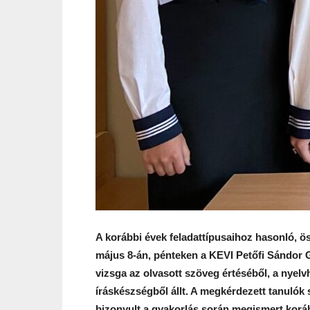
A korábbi évek feladattípusaihoz hasonló, ö
május 8-án, pénteken a KEVI Petőfi Sándor 
vizsga az olvasott szöveg értéséből, a nyelv
íráskészségből állt. A megkérdezett tanulók 
bizonyult a gyakorlás során megismert koráb