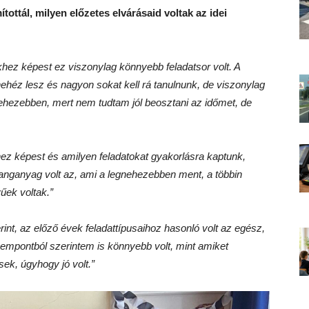
tottál, milyen előzetes elvárásaid voltak az idei
hez képest ez viszonylag könnyebb feladatsor volt. A
ehéz lesz és nagyon sokat kell rá tanulnunk, de viszonylag
ehezebben, mert nem tudtam jól beosztani az időmet, de
ez képest és amilyen feladatokat gyakorlásra kaptunk,
nganyag volt az, ami a legnehezebben ment, a többin
űek voltak.
”
nt, az előző évek feladattípusaihoz hasonló volt az egész,
zempontból szerintem is könnyebb volt, mint amiket
sek, úgyhogy jó volt.
”