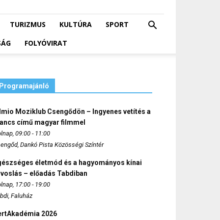
TURIZMUS
KULTÚRA
SPORT
SÁG
FOLYÓVIRAT
Programajánló
lmio Moziklub Csengődön – Ingyenes vetítés a
ancs című magyar filmmel
lnap, 09:00 - 11:00
engőd, Dankó Pista Közösségi Színtér
gészséges életmód és a hagyományos kínai
rvoslás – előadás Tabdiban
lnap, 17:00 - 19:00
bdi, Faluház
ertAkadémia 2026