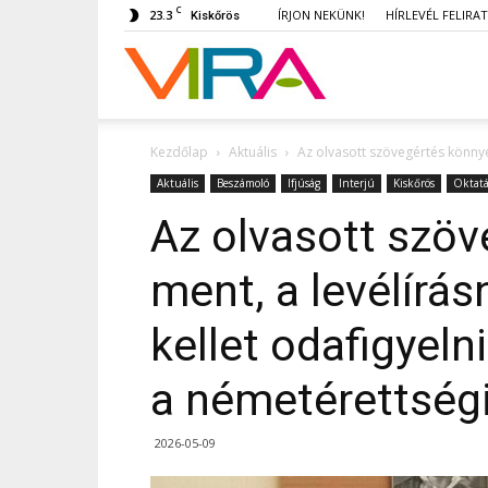
C
23.3
ÍRJON NEKÜNK!
HÍRLEVÉL FELIRA
Kiskőrös
VIRA
Kezdőlap
Aktuális
Az olvasott szövegértés könnyeb
Aktuális
Beszámoló
Ifjúság
Interjú
Kiskőrös
Oktatá
Az olvasott szö
ment, a levélírás
kellet odafigyeln
a németérettség
2026-05-09