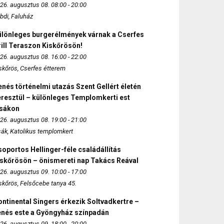
26. augusztus 08. 08:00 - 20:00
bdi, Faluház
ülönleges burgerélmények várnak a Cserfes
ill Teraszon Kiskőrösön!
26. augusztus 08. 16:00 - 22:00
skőrös, Cserfes étterem
nés történelmi utazás Szent Gellért életén
eresztül – különleges Templomkerti est
zsákon
26. augusztus 08. 19:00 - 21:00
sák, Katolikus templomkert
oportos Hellinger-féle családállítás
iskőrösön – önismereti nap Takács Reával
26. augusztus 09. 10:00 - 17:00
skőrös, Felsőcebe tanya 45.
ntinental Singers érkezik Soltvadkertre –
enés este a Gyöngyház színpadán
26. augusztus 09. 18:00 - 20:00