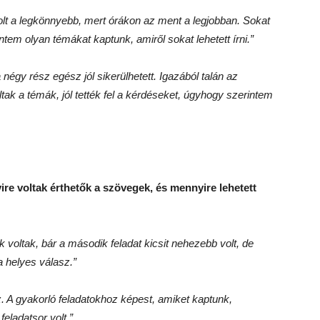
t a legkönnyebb, mert órákon az ment a legjobban. Sokat
ntem olyan témákat kaptunk, amiről sokat lehetett írni.
”
négy rész egész jól sikerülhetett. Igazából talán az
ltak a témák, jól tették fel a kérdéseket, úgyhogy szerintem
re voltak érthetők a szövegek, és mennyire lehetett
 voltak,
bár a második feladat kicsit nehezebb volt, de
 a helyes válasz.
”
. A gyakorló feladatokhoz képest, amiket kaptunk,
eladatsor volt.
”