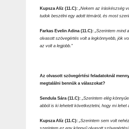
Kupsza Alíz (11.C):
„
Nekem az íráskészség vol
tudok beszélni egy adott témáról, és most szeri
Farkas Evelin Adina (11.C):
„
Szerintem mind a 
olvasott szövegértés volt a legkönnyebb, jók vo
az volt a legjobb.
”
Az olvasott szövegértési feladatoknál mennyi
megtalálni bennük a válaszokat?
Sendula Sára (11.C):
„
Szerintem elég könnyűek
abból is ki lehetett következtetni, hogy mi lehet
Kupsza Alíz (11.C):
„
Szerintem sem volt nehéz
szerintem ez egy könnyű olvasott szövegértési f