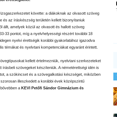
 vizsgaszerkezetet követte: a diákoknak az olvasott szöveg
e és az íráskészség területén kellett bizonyítaniuk
l állt, amelyek közül az olvasott és hallott szöveg
33-33 pontot, míg a nyelvhelyességi részért további 18
z idegen nyelvi érettségik korábbi gyakorlatához igazodva
is témákat és nyelvtani kompetenciákat egyaránt érintett.
vegtípusokat kellett értelmezniük, nyelvtani szerkezeteket
 írásbeli szövegeket készíteniük. A németérettségi idén is
tot, a szókincset és a szövegalkotási készséget, miközben
 szorosan illeszkedett a korábbi évek középszintű
l bővebben a
KEVI Petőfi Sándor Gimnázium és