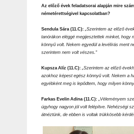
Az előző évek feladatsorai alapján mire számí
németérettségivel kapcsolatban?
Sendula Sára (11.C):
„
Szerintem az előző évek
tanórákon eléggé megijesztettek minket, hogy n
könnyű volt. Nekem egyedül a levélírás ment n
szerintem nem volt vészes.
”
Kupsza Alíz (11.C):
„
Szerintem az előző évekh
azokhoz képest egész könnyű volt. Nekem a ha
egyébként meg is lepődtem, hogy milyen könny
Farkas Evelin Adina (11.C):
„
Véleményem szeri
úgyhogy nagyon jól volt felépítve. Nehézségi s
átnéztünk, de ebben is voltak trükkösebb kérdé