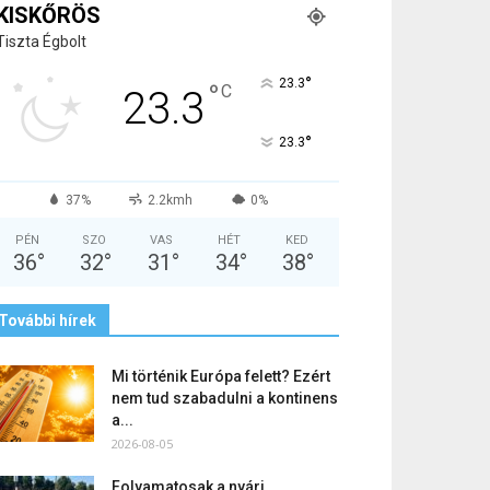
KISKŐRÖS
Tiszta Égbolt
°
23.3
°
C
23.3
°
23.3
37%
2.2kmh
0%
PÉN
SZO
VAS
HÉT
KED
36
°
32
°
31
°
34
°
38
°
További hírek
Mi történik Európa felett? Ezért
nem tud szabadulni a kontinens
a...
2026-08-05
Folyamatosak a nyári