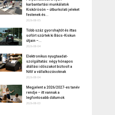
karbantartási munkálatok
Kiskőrösön – útburkolati jeleket
festenek és...
2026-08-05
Több száz gyorshajtót és ittas
sofőrt szűrtek ki Bács-Kiskun
útjain –...
2026-08-04
Elektronikus nyugtaadat-
szolgáltatás: négy hónapos
átállási időszakot biztosít a
NAV a vállalkozásoknak
2026-08-04
Megjelent a 2026/2027-es tanév
rendje – itt vannak a
legfontosabb dátumok
2026-08-03