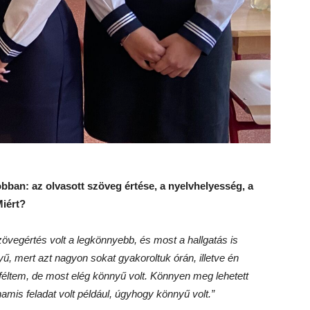
bban: az olvasott szöveg értése, a nyelvhelyesség, a
Miért?
övegértés volt a legkönnyebb, és most a hallgatás is
yű, mert azt nagyon sokat gyakoroltuk órán, illetve én
n féltem, de most elég könnyű volt. Könnyen meg lehetett
hamis feladat volt például, úgyhogy könnyű volt.
”