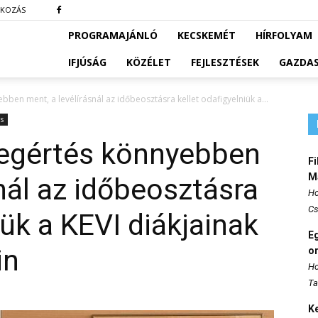
TKOZÁS
PROGRAMAJÁNLÓ
KECSKEMÉT
HÍRFOLYAM
IFJÚSÁG
KÖZÉLET
FEJLESZTÉSEK
GAZDA
ben ment, a levélírásnál az időbeosztásra kellet odafigyelniük a...
s
vegértés könnyebben
Fi
M
nál az időbeosztásra
Ho
Cs
iük a KEVI diákjainak
E
in
o
Ho
Ta
K