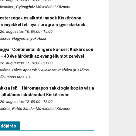
ltvadkert, Gyöngyház Művelődési Központ
esterségek és alkotói napok Kiskőrösön –
lményekkel teli nyári program gyerekeknek
26. augusztus 10. 09:00 - 15:00
skőrös, Hagyományok Háza
agyar Continental Singers koncert Kiskőrösön
 – 40 éve hirdetik az evangéliumot zenével
26. augusztus 11. 18:00 - 21:00
skőrös, Oázis Apostoli Gyülekezet imaháza (Kiskőrös,
lló János utca 1.)
akkra fel! – Háromnapos sakkfoglalkozás várja
 általános iskolásokat Kiskőrösön
26. augusztus 12. 09:00 - 12:00
skőrös, Petőfi Sándor Művelődési Központ
Időjárás