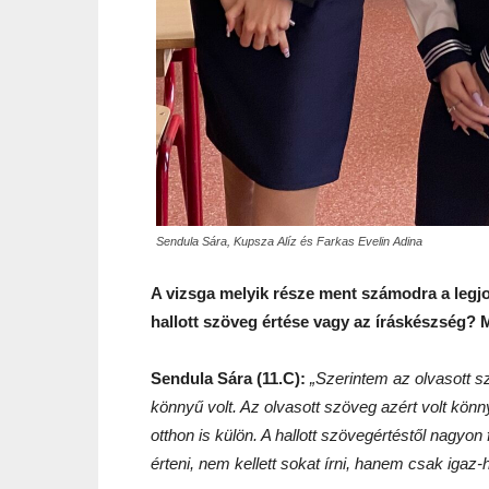
Sendula Sára, Kupsza Alíz és Farkas Evelin Adina
A vizsga melyik része ment számodra a legjo
hallott szöveg értése vagy az íráskészség? 
Sendula Sára (11.C):
„
Szerintem az olvasott sz
könnyű volt. Az olvasott szöveg azért volt könn
otthon is külön. A hallott szövegértéstől nagyo
érteni, nem kellett sokat írni, hanem csak igaz-