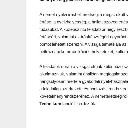
A német nyelvi írásbeli érettségi a megszokott
értése, a nyelvhelyesség, a hallott szöveg értés
tudásukat. A középszintű feladatsor négy részbő
értéséért, valamint az íráskészségért egyaránt 
pontot lehetett szerezni. A vizsga tematikája a
hétköznapi kommunikációs helyzeteket, kulturál
A feladatok során a vizsgázóknak különböző szö
alkalmazniuk, valamint önállóan megfogalmazott
hangsúlyosan mérte a gyakorlati nyelvhasznála
a feladatlap szerkezete és pontozási rendszere
követelményrendszeréhez. A németérettségirő
Technikum
tanulóit kérdeztük.