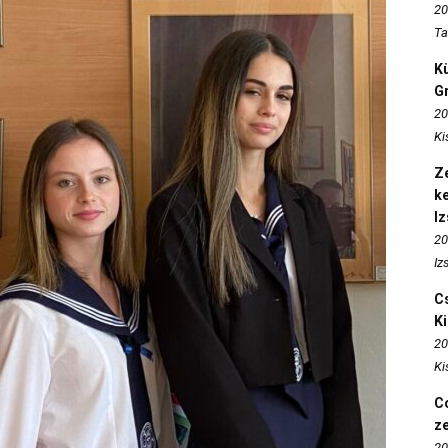
20
Ta
K
Gr
20
Ki
Ze
k
I
20
Iz
Cs
K
20
Ki
Co
z
20