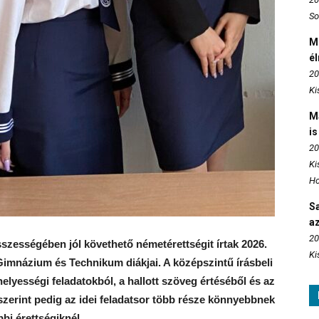
So
M
é
20
Ki
M
is
20
Ki
Ho
S
az
20
sszességében jól követhető németérettségit írtak 2026.
Ki
Gimnázium és Technikum diákjai. A középszintű írásbeli
helyességi feladatokból, a hallott szöveg értéséből és az
szerint pedig az idei feladatsor több része könnyebbnek
bi érettségiknél.