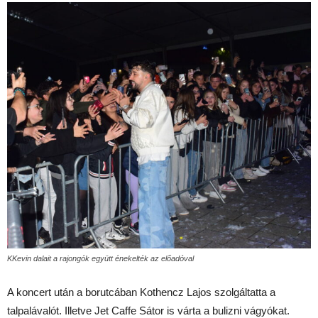
KKevin dalait a rajongók együtt énekelték az előadóval
A koncert után a borutcában Kothencz Lajos szolgáltatta a
talpalávalót. Illetve Jet Caffe Sátor is várta a bulizni vágyókat.