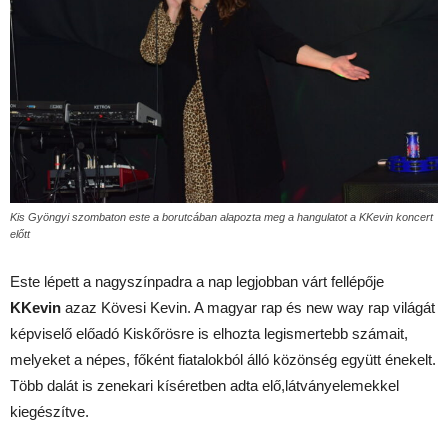
Kis Gyöngyi szombaton este a borutcában alapozta meg a hangulatot a KKevin koncert
előtt
Este lépett a nagyszínpadra a nap legjobban várt fellépője
KKevin
azaz Kövesi Kevin. A magyar rap és new way rap világát
képviselő előadó Kiskőrösre is elhozta legismertebb számait,
melyeket a népes, főként fiatalokból álló közönség együtt énekelt.
Több dalát is zenekari kíséretben adta elő,látványelemekkel
kiegészítve.