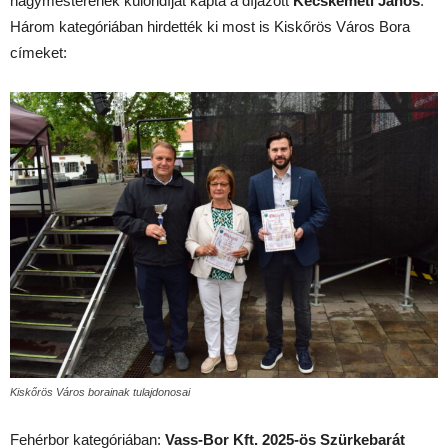
nagymesterének különdíját kapta a díjazott
Kecskeméti János
.
Három kategóriában hirdették ki most is Kiskőrös Város Bora
címeket:
Kiskőrös Város borainak tulajdonosai
Fehérbor kategóriában:
Vass-Bor Kft. 2025-ös Szürkebarát