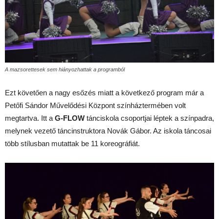
A mazsorettesek sem hiányozhattak a programból
Ezt követően a nagy esőzés miatt a következő program már a
Petőfi Sándor Művelődési Központ színháztermében volt
megtartva. Itt a
G-FLOW
tánciskola csoportjai léptek a színpadra,
melynek vezető táncinstruktora Novák Gábor. Az iskola táncosai
több stílusban mutattak be 11 koreográfiát.