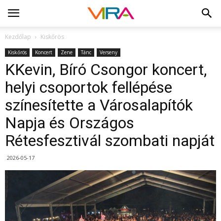
Kezdőlap
Kiskőrös
Kiskőrös
Koncert
Zene
Tánc
Verseny
KKevin, Bíró Csongor koncert,
helyi csoportok fellépése
színesítette a Városalapítók
Napja és Országos
Rétesfesztivál szombati napját
2026-05-17