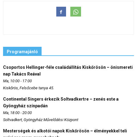
Programajánló
Csoportos Hellinger-féle családállítás Kiskőrösön – önismereti
nap Takács Reával
Ma, 10:00 - 17:00
Kiskőrös, Felsőcebe tanya 45.
Continental Singers érkezik Soltvadkertre – zenés este a
Gyöngyház színpadán
Ma, 18:00 - 20:00
Soltvadkert, Gyöngyház Művelődési Központ
Mesterségek és alkotói napok Kiskőrösön – élményekkel teli