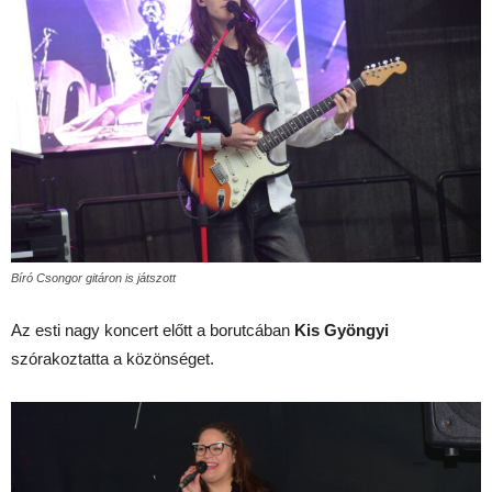
Bíró Csongor gitáron is játszott
Az esti nagy koncert előtt a borutcában
Kis Gyöngyi
szórakoztatta a közönséget.