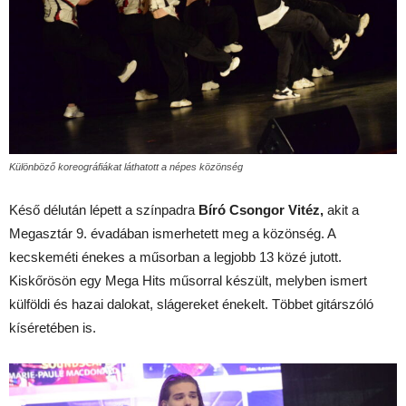
Különböző koreográfiákat láthatott a népes közönség
Késő délután lépett a színpadra
Bíró Csongor Vitéz,
akit a
Megasztár 9. évadában ismerhetett meg a közönség. A
kecskeméti énekes a műsorban a legjobb 13 közé jutott.
Kiskőrösön egy Mega Hits műsorral készült, melyben ismert
külföldi és hazai dalokat, slágereket énekelt. Többet gitárszóló
kíséretében is.