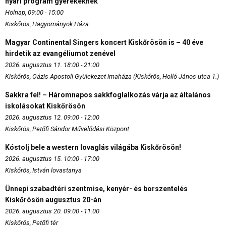
nyári program gyerekeknek
Holnap, 09:00 - 15:00
Kiskőrös, Hagyományok Háza
Magyar Continental Singers koncert Kiskőrösön is – 40 éve
hirdetik az evangéliumot zenével
2026. augusztus 11. 18:00 - 21:00
Kiskőrös, Oázis Apostoli Gyülekezet imaháza (Kiskőrös, Holló János utca 1.)
Sakkra fel! – Háromnapos sakkfoglalkozás várja az általános
iskolásokat Kiskőrösön
2026. augusztus 12. 09:00 - 12:00
Kiskőrös, Petőfi Sándor Művelődési Központ
Kóstolj bele a western lovaglás világába Kiskőrösön!
2026. augusztus 15. 10:00 - 17:00
Kiskőrös, István lovastanya
Ünnepi szabadtéri szentmise, kenyér- és borszentelés
Kiskőrösön augusztus 20-án
2026. augusztus 20. 09:00 - 11:00
Kiskőrös, Petőfi tér