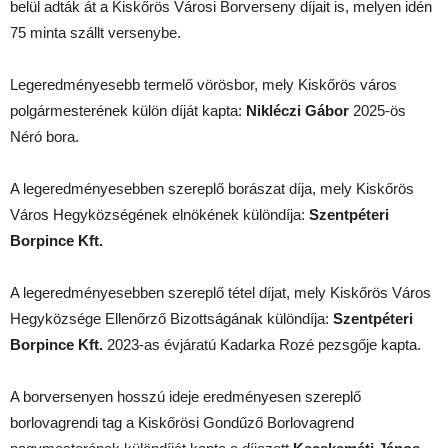
belül adták át a Kiskőrös Városi Borverseny díjait is, melyen idén
75 minta szállt versenybe.
Legeredményesebb termelő vörösbor, mely Kiskőrös város
polgármesterének külön díját kapta:
Nikléczi Gábor
2025-ös
Néró bora.
A legeredményesebben szereplő borászat díja, mely Kiskőrös
Város Hegyközségének elnökének különdíja:
Szentpéteri
Borpince Kft.
A legeredményesebben szereplő tétel díjat, mely Kiskőrös Város
Hegyközsége Ellenőrző Bizottságának különdíja:
Szentpéteri
Borpince Kft.
2023-as évjáratú Kadarka Rozé pezsgője kapta.
A borversenyen hosszú ideje eredményesen szereplő
borlovagrendi tag a Kiskőrösi Gondűző Borlovagrend