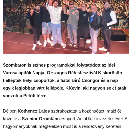
Szombaton is színes programokkal folytatódott az idei
Városalapítók Napja- Országos Rétesfesztivál Kiskőrösön.
Felléptek helyi csoportok, a fiatal Bíró Csongor és a nap
egyik legjobban várt fellépője, KKevin, aki nagyon sok fiatalt
vonzott a Petőfi térre.
Délben
Kothencz Lajos
szórakoztatta a közönséget, majd őt
követte a
Szenior Örömtánc
csoport, Antal Ildikó vezetésével. A
hagyományoknak megfelelően most is a rendezvény keretein