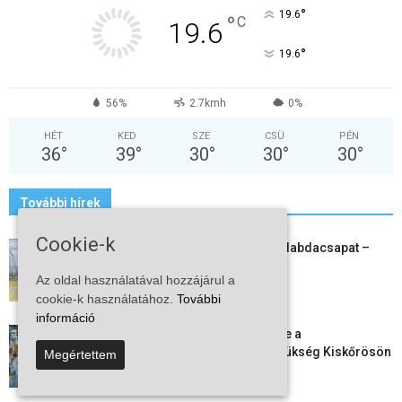
°
19.6
°
C
19.6
°
19.6
56%
2.7kmh
0%
HÉT
KED
SZE
CSÜ
PÉN
36
°
39
°
30
°
30
°
30
°
További hírek
Cookie-k
Megszűnt a kiskőrösi női kézilabdacsapat –
egy korszak ért véget
Az oldal használatával hozzájárul a
2026-08-08
cookie-k használatához.
További
információ
Aktuális állásajánlatok: ezekre a
munkavállalókra van most szükség Kiskőrösön
Megértettem
és a...
2026-08-07