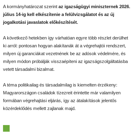
A kormányhatározat szerint
az igazságügyi miniszternek 2026.
július 14-ig kell elkészítenie a felülvizsgálatot és az új
jogalkotási javaslatok előkészítését.
A következő hetekben így várhatóan egyre több részlet derülhet
ki arról: pontosan hogyan alakítanák át a végrehajtói rendszert,
milyen új garanciákat vezetnének be az adósok védelmére, és
milyen módon próbálják visszaépíteni az igazságszolgáltatásba
vetett társadalmi bizalmat.
A téma politikailag és társadalmilag is kiemelten érzékeny:
Magyarországon családok tízezreit érintette már valamilyen
formában végrehajtási eljárás, így az átalakítások jelentős
közérdeklődés mellett zajlanak majd.