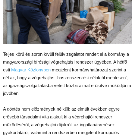
Teljes körű és soron kívüli felülvizsgálatot rendelt el a kormány a
magyarországi bírósági végrehajtási rendszer ügyében. A hétfő
esti
Magyar Közlönyben
megjelent kormányhatározat szerint a
cél az, hogy a végrehajtás „haszonszerzési céloktól mentesen”,
az igazságszolgáltatásba vetett közbizalmat erősítve működjön a
jövőben.
A döntés nem előzmények nélküli: az elmúlt években egyre
erősebb társadalmi vita alakult ki a végrehajtói rendszer
működéséről, a végrehajtói díjakról, az ingatlanárverések
gyakorlatáról, valamint a rendszerben megjelent korrupciós