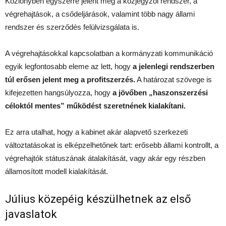
Közlönyben egyszerre jelent meg a közjegyzői rendszer, a
végrehajtások, a csődeljárások, valamint több nagy állami
rendszer és szerződés felülvizsgálata is.
A végrehajtásokkal kapcsolatban a kormányzati kommunikáció
egyik legfontosabb eleme az lett, hogy
a jelenlegi rendszerben
túl erősen jelent meg a profitszerzés.
A határozat szövege is
kifejezetten hangsúlyozza, hogy
a jövőben „haszonszerzési
céloktól mentes” működést szeretnének kialakítani.
Ez arra utalhat, hogy a kabinet akár alapvető szerkezeti
változtatásokat is elképzelhetőnek tart: erősebb állami kontrollt, a
végrehajtók státuszának átalakítását, vagy akár egy részben
államosított modell kialakítását.
Július közepéig készülhetnek az első
javaslatok