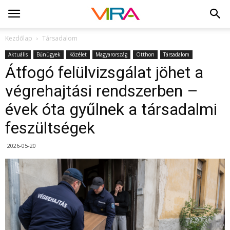
Kezdőlap
Társadalom
Aktuális
Bűnügyek
Közélet
Magyarország
Otthon
Társadalom
Átfogó felülvizsgálat jöhet a
végrehajtási rendszerben –
évek óta gyűlnek a társadalmi
feszültségek
2026-05-20