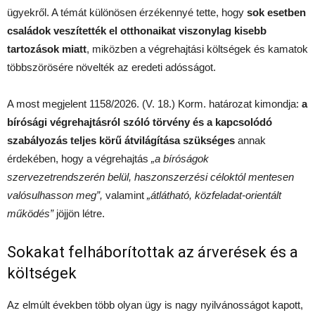
ügyekről. A témát különösen érzékennyé tette, hogy
sok esetben
családok veszítették el otthonaikat viszonylag kisebb
tartozások miatt
, miközben a végrehajtási költségek és kamatok
többszörösére növelték az eredeti adósságot.
A most megjelent 1158/2026. (V. 18.) Korm. határozat kimondja:
a
bírósági végrehajtásról szóló törvény és a kapcsolódó
szabályozás teljes körű átvilágítása szükséges
annak
érdekében, hogy a végrehajtás
„a bíróságok
szervezetrendszerén belül, haszonszerzési céloktól mentesen
valósulhasson meg”,
valamint
„átlátható, közfeladat-orientált
működés”
jöjjön létre.
Sokakat felháborítottak az árverések és a
költségek
Az elmúlt években több olyan ügy is nagy nyilvánosságot kapott,