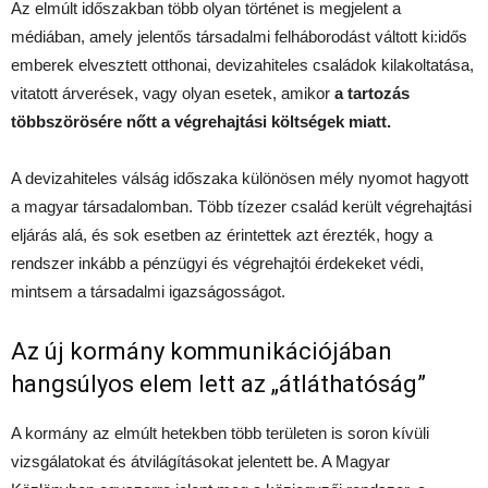
Az elmúlt időszakban több olyan történet is megjelent a
médiában, amely jelentős társadalmi felháborodást váltott ki:idős
emberek elvesztett otthonai, devizahiteles családok kilakoltatása,
vitatott árverések, vagy olyan esetek, amikor
a tartozás
többszörösére nőtt a végrehajtási költségek miatt.
A devizahiteles válság időszaka különösen mély nyomot hagyott
a magyar társadalomban. Több tízezer család került végrehajtási
eljárás alá, és sok esetben az érintettek azt érezték, hogy a
rendszer inkább a pénzügyi és végrehajtói érdekeket védi,
mintsem a társadalmi igazságosságot.
Az új kormány kommunikációjában
hangsúlyos elem lett az „átláthatóság”
A kormány az elmúlt hetekben több területen is soron kívüli
vizsgálatokat és átvilágításokat jelentett be. A Magyar