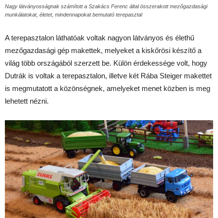
Nagy látványosságnak számított a Szakács Ferenc által összerakott mezőgazdasági
munkálatokat, életet, mindennapokat bemutató terepasztal
A terepasztalon láthatóak voltak nagyon látványos és élethű
mezőgazdasági gép makettek, melyeket a kiskőrösi készítő a
világ több országából szerzett be. Külön érdekessége volt, hogy
Dutrák is voltak a terepasztalon, illetve két Rába Steiger makettet
is megmutatott a közönségnek, amelyeket menet közben is meg
lehetett nézni.