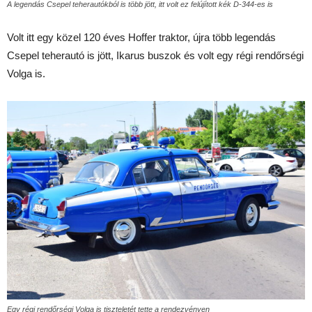
A legendás Csepel teherautókból is több jött, itt volt ez felújított kék D-344-es is
Volt itt egy közel 120 éves Hoffer traktor, újra több legendás
Csepel teherautó is jött, Ikarus buszok és volt egy régi rendőrségi
Volga is.
Egy régi rendőrségi Volga is tiszteletét tette a rendezvényen