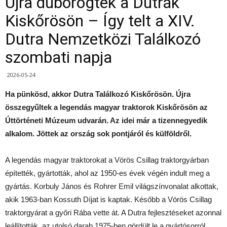
Újra dübörögtek a Dutrák
Kiskőrösön – Így telt a XIV.
Dutra Nemzetközi Találkozó
szombati napja
2026-05-24
Ha pünkösd, akkor Dutra Találkozó Kiskőrösön. Újra
összegyűltek a legendás magyar traktorok Kiskőrösön az
Úttörténeti Múzeum udvarán. Az idei már a tizennegyedik
alkalom. Jöttek az ország sok pontjáról és külföldről.
A legendás magyar traktorokat a Vörös Csillag traktorgyárban
építették, gyártották, ahol az 1950-es évek végén indult meg a
gyártás. Korbuly János és Rohrer Emil világszínvonalat alkottak,
akik 1963-ban Kossuth Díjat is kaptak. Később a Vörös Csillag
traktorgyárat a győri Rába vette át. A Dutra fejlesztéseket azonnal
leállították, az utolsó darab 1975-ben gördült le a gyártósorról.