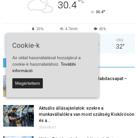
°
C
30.4
°
30.4
30%
4.7kmh
45%
VAS
HÉT
KED
SZE
CSÜ
Cookie-k
31
°
36
°
38
°
32
°
32
°
Az oldal használatával hozzájárul a
További hírek
cookie-k használatához.
További
információ
Megszűnt a kiskőrösi női kézilabdacsapat –
Megértettem
egy korszak ért véget
2026-08-08
Aktuális állásajánlatok: ezekre a
munkavállalókra van most szükség Kiskőrösön
és a...
2026-08-07