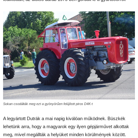
Sokan csodálták meg ezt a gyönyörűen felújított piros D4K-t
A legyártott Dutrák a mai napig kiválóan működnek. Büszkék
lehetünk arra, hogy a magyarok egy ilyen gépjárművet alkottak
meg, mivel megállták a helyüket minden körülmények között.