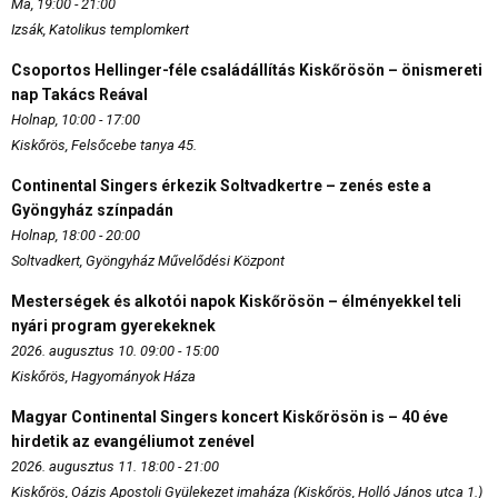
Ma, 19:00 - 21:00
Izsák, Katolikus templomkert
Csoportos Hellinger-féle családállítás Kiskőrösön – önismereti
nap Takács Reával
Holnap, 10:00 - 17:00
Kiskőrös, Felsőcebe tanya 45.
Continental Singers érkezik Soltvadkertre – zenés este a
Gyöngyház színpadán
Holnap, 18:00 - 20:00
Soltvadkert, Gyöngyház Művelődési Központ
Mesterségek és alkotói napok Kiskőrösön – élményekkel teli
nyári program gyerekeknek
2026. augusztus 10. 09:00 - 15:00
Kiskőrös, Hagyományok Háza
Magyar Continental Singers koncert Kiskőrösön is – 40 éve
hirdetik az evangéliumot zenével
2026. augusztus 11. 18:00 - 21:00
Kiskőrös, Oázis Apostoli Gyülekezet imaháza (Kiskőrös, Holló János utca 1.)