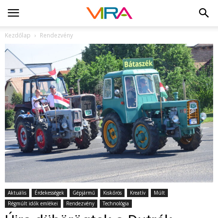
Kezdőlap
Rendezvény
Aktuális
Érdekességek
Gépjármű
Kiskőrös
Kreatív
Múlt
Régmúlt idők emlékei
Rendezvény
Technológia