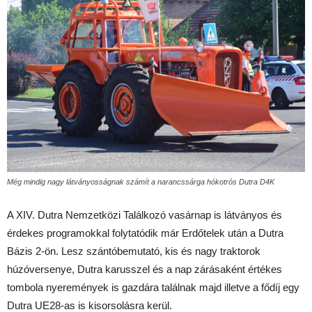
Még mindig nagy látványosságnak számít a narancssárga hókotrós Dutra D4K
A XIV. Dutra Nemzetközi Találkozó vasárnap is látványos és
érdekes programokkal folytatódik már Erdőtelek után a Dutra
Bázis 2-ön. Lesz szántóbemutató, kis és nagy traktorok
húzóversenye, Dutra karusszel és a nap zárásaként értékes
tombola nyeremények is gazdára találnak majd illetve a fődíj egy
Dutra UE28-as is kisorsolásra kerül.