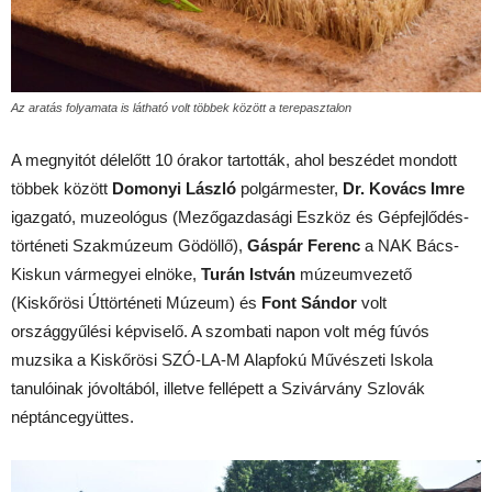
Az aratás folyamata is látható volt többek között a terepasztalon
A megnyitót délelőtt 10 órakor tartották, ahol beszédet mondott
többek között
Domonyi László
polgármester,
Dr. Kovács Imre
igazgató, muzeológus (Mezőgazdasági Eszköz és Gépfejlődés-
történeti Szakmúzeum Gödöllő),
Gáspár Ferenc
a NAK Bács-
Kiskun vármegyei elnöke,
Turán István
múzeumvezető
(Kiskőrösi Úttörténeti Múzeum) és
Font Sándor
volt
országgyűlési képviselő. A szombati napon volt még fúvós
muzsika a Kiskőrösi SZÓ-LA-M Alapfokú Művészeti Iskola
tanulóinak jóvoltából, illetve fellépett a Szivárvány Szlovák
néptáncegyüttes.