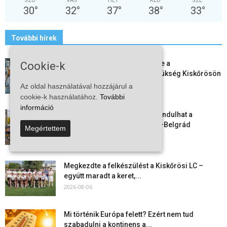
SZO
VAS
HÉT
KED
SZE
30
°
32
°
37
°
38
°
33
°
További hírek
Aktuális állásajánlatok: ezekre a
Cookie-k
munkavállalókra van most szükség Kiskőrösön
és a...
Az oldal használatával hozzájárul a
2026-08-07
cookie-k használatához.
További
információ
Vitézy Dávid: már ősszel újraindulhat a
személyszállítás a Budapest–Belgrád
Megértettem
vasútvonalon
2026-08-06
Megkezdte a felkészülést a Kiskőrösi LC –
együtt maradt a keret,...
2026-08-06
Mi történik Európa felett? Ezért nem tud
szabadulni a kontinens a...