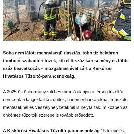
Soha nem látott mennyiségű riasztás, több tíz hektáron
tomboló szabadtéri tüzek, közel ötszáz káresemény és több
száz beavatkozás – mozgalmas évet zárt a Kiskőrösi
Hivatásos Tűzoltó-parancsnokság.
A 2025-ös önkormányzati beszámoló alapján a térség tűzoltói
nemcsak a lángokkal küzdöttek, hanem viharkároknál, műszaki
mentéseknél és veszélyhelyzeteknél is helytálltak, miközben az
önkéntes tűzoltók szerepe is tovább erősödött.
A
Kiskőrösi Hivatásos Tűzoltó-parancsnokság
15 település,