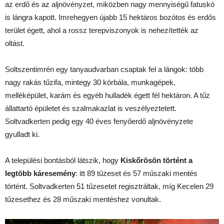
az erdő és az aljnövényzet, miközben nagy mennyiségű fatuskó
is lángra kapott. Imrehegyen újabb 15 hektáros bozótos és erdős
terület égett, ahol a rossz terepviszonyok is nehezítették az
oltást.
Soltszentimrén egy tanyaudvarban csaptak fel a lángok: több
nagy rakás tűzifa, mintegy 30 körbála, munkagépek,
melléképület, karám és egyéb hulladék égett fél hektáron. A tűz
állattartó épületet és szalmakazlat is veszélyeztetett.
Soltvadkerten pedig egy 40 éves fenyőerdő aljnövényzete
gyulladt ki.
A települési bontásból látszik, hogy
Kiskőrösön történt a
legtöbb káresemény
: itt 89 tűzeset és 57 műszaki mentés
történt. Soltvadkerten 51 tűzesetet regisztráltak, míg Kecelen 29
tűzesethez és 28 műszaki mentéshez vonultak.