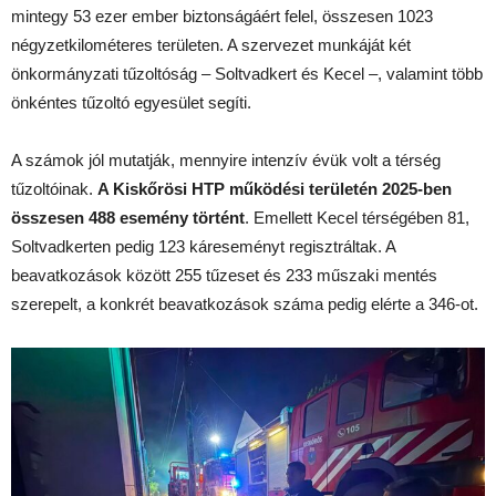
mintegy 53 ezer ember biztonságáért felel, összesen 1023
négyzetkilométeres területen. A szervezet munkáját két
önkormányzati tűzoltóság – Soltvadkert és Kecel –, valamint több
önkéntes tűzoltó egyesület segíti.
A számok jól mutatják, mennyire intenzív évük volt a térség
tűzoltóinak.
A Kiskőrösi HTP működési területén 2025-ben
összesen 488 esemény történt
. Emellett Kecel térségében 81,
Soltvadkerten pedig 123 káreseményt regisztráltak. A
beavatkozások között 255 tűzeset és 233 műszaki mentés
szerepelt, a konkrét beavatkozások száma pedig elérte a 346-ot.