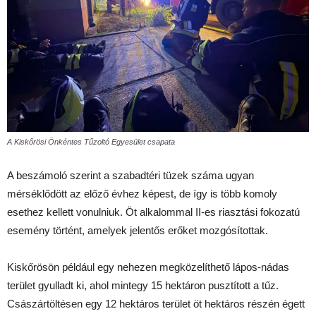
A Kiskőrösi Önkéntes Tűzoltó Egyesület csapata
A beszámoló szerint a szabadtéri tüzek száma ugyan
mérséklődött az előző évhez képest, de így is több komoly
esethez kellett vonulniuk. Öt alkalommal II-es riasztási fokozatú
esemény történt, amelyek jelentős erőket mozgósítottak.
Kiskőrösön például egy nehezen megközelíthető lápos-nádas
terület gyulladt ki, ahol mintegy 15 hektáron pusztított a tűz.
Császártöltésen egy 12 hektáros terület öt hektáros részén égett