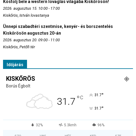
Kóstolj bele a western lovaglás világába Kiskőrösön!
2026. augusztus 15. 10:00 - 17:00
Kiskőrös, István lovastanya
Ünnepi szabadtéri szentmise, kenyér- és borszentelés
Kiskőrösön augusztus 20-án
2026. augusztus 20. 09:00 - 11:00
Kiskőrös, Petőfi tér
Időjárás
KISKŐRÖS
Borús Égbolt
°
31.7
°
C
31.7
°
31.7
32%
5.3kmh
96%