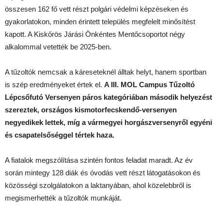
összesen 162 fő vett részt polgári védelmi képzéseken és
gyakorlatokon, minden érintett település megfelelt minősítést
kapott. A Kiskőrös Járási Önkéntes Mentőcsoportot négy
alkalommal vetették be 2025-ben.
A tűzoltók nemcsak a káreseteknél álltak helyt, hanem sportban
is szép eredményeket értek el.
A III. MOL Campus Tűzoltó
Lépcsőfutó Versenyen páros kategóriában második helyezést
szereztek, országos kismotorfecskendő-versenyen
negyedikek lettek, míg a vármegyei horgászversenyről egyéni
és csapatelsőséggel tértek haza.
A fiatalok megszólítása szintén fontos feladat maradt. Az év
során mintegy 128 diák és óvodás vett részt látogatásokon és
közösségi szolgálatokon a laktanyában, ahol közelebbről is
megismerhették a tűzoltók munkáját.