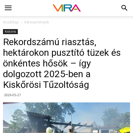
Kezdőlap
Káresemények
Kiskőrös
Rekordszámú riasztás,
hektárokon pusztító tüzek és
önkéntes hősök – így
dolgozott 2025-ben a
Kiskőrösi Tűzoltóság
2026-05-27