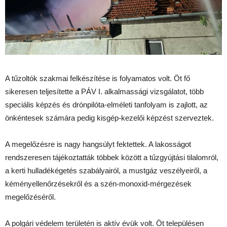
A tűzoltók szakmai felkészítése is folyamatos volt. Öt fő
sikeresen teljesítette a PÁV I. alkalmassági vizsgálatot, több
speciális képzés és drónpilóta-elméleti tanfolyam is zajlott, az
önkéntesek számára pedig kisgép-kezelői képzést szerveztek.
A megelőzésre is nagy hangsúlyt fektettek. A lakosságot
rendszeresen tájékoztatták többek között a tűzgyújtási tilalomról,
a kerti hulladékégetés szabályairól, a mustgáz veszélyeiről, a
kéményellenőrzésekről és a szén-monoxid-mérgezések
megelőzéséről.
A polgári védelem területén is aktív évük volt. Öt településen