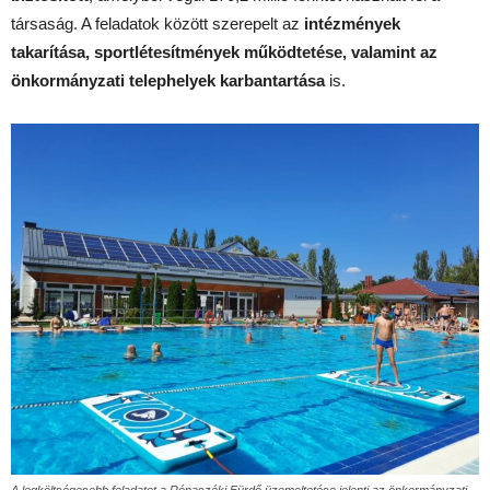
társaság. A feladatok között szerepelt az
intézmények
takarítása, sportlétesítmények működtetése, valamint az
önkormányzati telephelyek karbantartása
is.
A legköltségesebb feladatot a Rónaszéki Fürdő üzemeltetése jelenti az önkormányzati