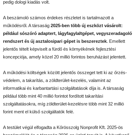
pedig dologi kiadás volt.
A beszámoló számos érdekes részletet is tartalmazott a
működésről. A társaság
2025-ben több új eszközt vásárolt:
például sószóró adaptert, lágyfagylaltgépet, vegyszeradagoló
rendszert és új asztalosipari gépet is beszereztek
. Emellett
jelentős tételt képviselt a fürdő és környékének fejlesztési
koncepciója, amely közel 20 millió forintos beruházást jelentett.
A működési költségek között jelentős összeget tett ki az őrzés-
védelem, a takarítás, a zöldterület-kezelés, valamint az
informatikai és karbantartási szolgáltatások díja is. A társaság
például több mint 40 millió forintot fordított takarítási
szolgáltatásokra, míg zöldterület-kezelésre több mint 32 millió
forint ment el külső szolgáltatók felé.
A testület végül elfogadta a Kőrösszolg Nonprofit Kft. 2025-ös