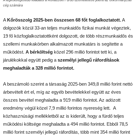
cég számára
A
Kőrösszolg 2025-ben összesen 68 főt foglalkoztatott.
A
dolgozók közül 33-an teljes munkaidős fizikai munkát végeztek,
19 fő közfoglalkoztatottként dolgozott, de több részmunkaidős és
szellemi munkakörben alkalmazott munkatárs is segítette a
működést.
A bérköltség
közel 296 millió forintot tett ki, a
járulékokkal együtt pedig a
személyi jellegű ráfordítások
meghaladták a 328 millió forintot.
A beszámoló szerint a társaság 2025-ben 349,8 millió forint nettó
árbevételt ért el, míg az egyéb bevételekkel együtt az éves
összes bevétel meghaladta a 919 millió forintot. Az adózott
eredmény végül közel 7,9 millió forintos nyereség lett. A
közhasznúsági mellékletből az is kiderült, hogy a fürdő teljes
működési költsége meghaladta a 494 millió forintot. Ebből 78,5
millió forint személyi jellegű ráfordítás, több mint 354 millió forint