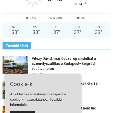
°
34.3
26%
5.7kmh
4%
SZO
VAS
HÉT
KED
SZE
30
°
33
°
37
°
37
°
33
°
További hírek
Vitézy Dávid: már ősszel újraindulhat a
személyszállítás a Budapest–Belgrád
vasútvonalon
2026-08-06
Cookie-k
Megkezdte a felkészülést a Kiskőrösi LC –
együtt maradt a keret,...
Az oldal használatával hozzájárul a
2026-08-06
cookie-k használatához.
További
információ
Mi történik Európa felett? Ezért nem tud