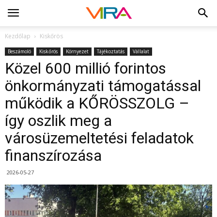
Kezdőlap
Kiskőrös
Beszámoló
Kiskőrös
Környezet
Tájékoztatás
Vállalat
Közel 600 millió forintos
önkormányzati támogatással
működik a KŐRÖSSZOLG –
így oszlik meg a
városüzemeltetési feladatok
finanszírozása
2026-05-27