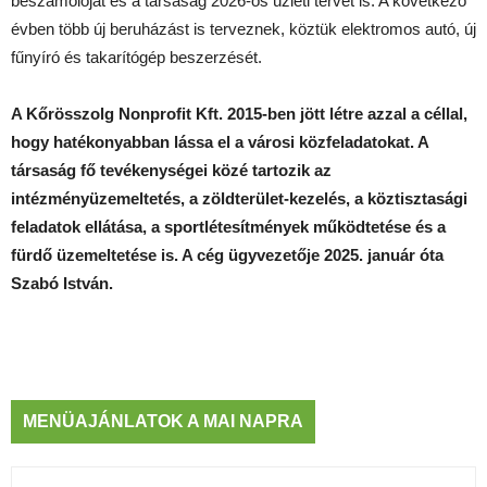
beszámolóját és a társaság 2026-os üzleti tervét is. A következő
évben több új beruházást is terveznek, köztük elektromos autó, új
fűnyíró és takarítógép beszerzését.
A Kőrösszolg Nonprofit Kft. 2015-ben jött létre azzal a céllal,
hogy hatékonyabban lássa el a városi közfeladatokat. A
társaság fő tevékenységei közé tartozik az
intézményüzemeltetés, a zöldterület-kezelés, a köztisztasági
feladatok ellátása, a sportlétesítmények működtetése és a
fürdő üzemeltetése is. A cég ügyvezetője 2025. január óta
Szabó István.
MENÜAJÁNLATOK A MAI NAPRA