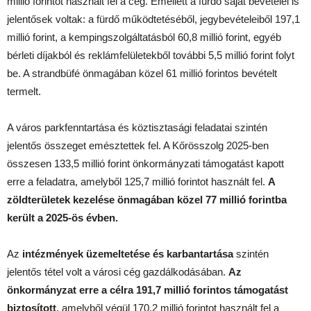
millió forintot használt fel a cég. Emellett a fürdő saját bevételei is
jelentősek voltak: a fürdő működtetéséből, jegybevételeiből 197,1
millió forint, a kempingszolgáltatásból 60,8 millió forint, egyéb
bérleti díjakból és reklámfelületekből további 5,5 millió forint folyt
be. A strandbüfé önmagában közel 61 millió forintos bevételt
termelt.
A város parkfenntartása és köztisztasági feladatai szintén
jelentős összeget emésztettek fel. A Kőrösszolg 2025-ben
összesen 133,5 millió forint önkormányzati támogatást kapott
erre a feladatra, amelyből 125,7 millió forintot használt fel.
A
zöldterületek kezelése önmagában közel 77 millió forintba
került a 2025-ös évben.
Az
intézmények üzemeltetése és karbantartása
szintén
jelentős tétel volt a városi cég gazdálkodásában.
Az
önkormányzat erre a célra 191,7 millió forintos támogatást
biztosított
, amelyből végül 170,2 millió forintot használt fel a