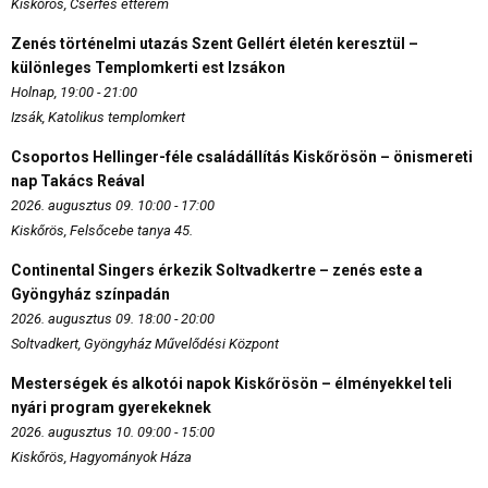
Kiskőrös, Cserfes étterem
Zenés történelmi utazás Szent Gellért életén keresztül –
különleges Templomkerti est Izsákon
Holnap, 19:00 - 21:00
Izsák, Katolikus templomkert
Csoportos Hellinger-féle családállítás Kiskőrösön – önismereti
nap Takács Reával
2026. augusztus 09. 10:00 - 17:00
Kiskőrös, Felsőcebe tanya 45.
Continental Singers érkezik Soltvadkertre – zenés este a
Gyöngyház színpadán
2026. augusztus 09. 18:00 - 20:00
Soltvadkert, Gyöngyház Művelődési Központ
Mesterségek és alkotói napok Kiskőrösön – élményekkel teli
nyári program gyerekeknek
2026. augusztus 10. 09:00 - 15:00
Kiskőrös, Hagyományok Háza