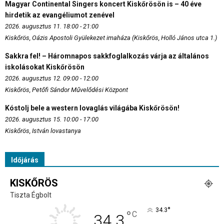
Magyar Continental Singers koncert Kiskőrösön is – 40 éve
hirdetik az evangéliumot zenével
2026. augusztus 11. 18:00 - 21:00
Kiskőrös, Oázis Apostoli Gyülekezet imaháza (Kiskőrös, Holló János utca 1.)
Sakkra fel! – Háromnapos sakkfoglalkozás várja az általános
iskolásokat Kiskőrösön
2026. augusztus 12. 09:00 - 12:00
Kiskőrös, Petőfi Sándor Művelődési Központ
Kóstolj bele a western lovaglás világába Kiskőrösön!
2026. augusztus 15. 10:00 - 17:00
Kiskőrös, István lovastanya
Időjárás
KISKŐRÖS
Tiszta Égbolt
°
34.3
°
C
34.3