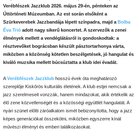
Verébfészek Jazzklub 2026. május 29-én, pénteken az
Úttörténeti Múzeumban. Az est során elsőként a
Szürkeverebek Jazzbandája lépett színpadra, majd a
Bolba
Éva Trió
adott nagy sikerű koncertet. A szervezők a zenei
élmények mellett a vendéglátásról is gondoskodtak: a
résztvevőket bográcsban készült pásztortarhonya várta,
miközben a közönség kötetlen beszélgetések, jó hangulat és
kiváló muzsika mellett búcsúztatta a klub idei évadát.
A
Verébfészek Jazzklub
hosszú évek óta meghatározó
szereplője Kiskőrös kulturális életének. A klub estjei nemcsak a
jazz szerelmeseit vonzzák, hanem mindazokat, akik értékelik az
élő zene közvetlenségét és a közösségi együttlét hangulatát. A
nyári szünet előtti záróalkalom ismét bebizonyította, hogy a jazz
képes generációkat összekötni, miközben egyszerre kínál
művészi élményt és emberi találkozásokat.