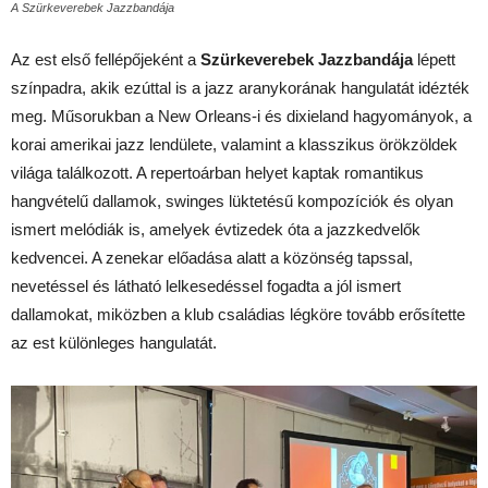
A Szürkeverebek Jazzbandája
Az est első fellépőjeként a
Szürkeverebek Jazzbandája
lépett
színpadra, akik ezúttal is a jazz aranykorának hangulatát idézték
meg. Műsorukban a New Orleans-i és dixieland hagyományok, a
korai amerikai jazz lendülete, valamint a klasszikus örökzöldek
világa találkozott. A repertoárban helyet kaptak romantikus
hangvételű dallamok, swinges lüktetésű kompozíciók és olyan
ismert melódiák is, amelyek évtizedek óta a jazzkedvelők
kedvencei. A zenekar előadása alatt a közönség tapssal,
nevetéssel és látható lelkesedéssel fogadta a jól ismert
dallamokat, miközben a klub családias légköre tovább erősítette
az est különleges hangulatát.