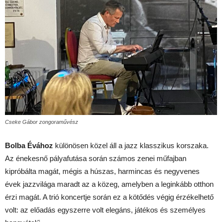
Cseke Gábor zongoraművész
Bolba Évához
különösen közel áll a jazz klasszikus korszaka.
Az énekesnő pályafutása során számos zenei műfajban
kipróbálta magát, mégis a húszas, harmincas és negyvenes
évek jazzvilága maradt az a közeg, amelyben a leginkább otthon
érzi magát. A trió koncertje során ez a kötődés végig érzékelhető
volt: az előadás egyszerre volt elegáns, játékos és személyes