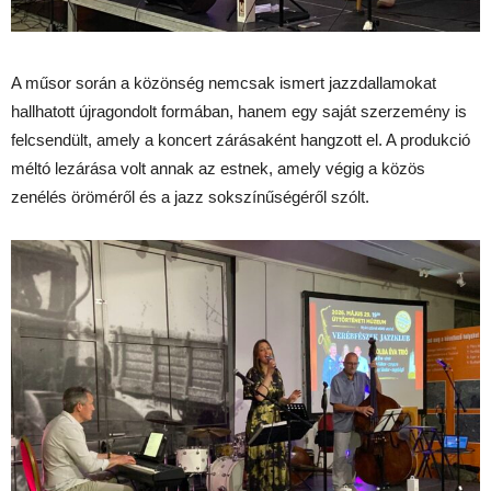
A műsor során a közönség nemcsak ismert jazzdallamokat
hallhatott újragondolt formában, hanem egy saját szerzemény is
felcsendült, amely a koncert zárásaként hangzott el. A produkció
méltó lezárása volt annak az estnek, amely végig a közös
zenélés öröméről és a jazz sokszínűségéről szólt.