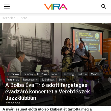
Kezdőlap
Zene
Beszámoló
Esemény
Kiskőrös
Koncert
Közösség
Kultúra
Művészet
Programok
Rendezvény
Szórakozás
Zene
A Bolba Éva Trió adott fergeteges
évadzáró koncertet a Verébfészek
Jazzklubban
2026-05-30
A nyári szünet előtti utolsó klubestjét tartotta meg a