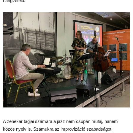
hangvételű.
A zenekar tagjai számára a jazz nem csupán műfaj, hanem
közös nyelv is. Számukra az improvizáció szabadságot,