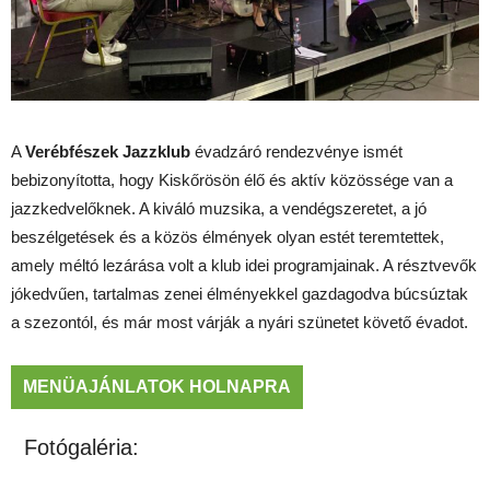
A
Verébfészek Jazzklub
évadzáró rendezvénye ismét
bebizonyította, hogy Kiskőrösön élő és aktív közössége van a
jazzkedvelőknek. A kiváló muzsika, a vendégszeretet, a jó
beszélgetések és a közös élmények olyan estét teremtettek,
amely méltó lezárása volt a klub idei programjainak. A résztvevők
jókedvűen, tartalmas zenei élményekkel gazdagodva búcsúztak
a szezontól, és már most várják a nyári szünetet követő évadot.
MENÜAJÁNLATOK HOLNAPRA
Fotógaléria: