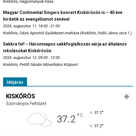
Kiskőrös, Hagyományok Háza
Magyar Continental Singers koncert Kiskőrösön is – 40 éve
hirdetik az evangéliumot zenével
2026. augusztus 11. 18:00 - 21:00
Kiskőrös, Oázis Apostoli Gyülekezet imaháza (Kiskőrös, Holló János utca 1.)
Sakkra fel! – Háromnapos sakkfoglalkozás várja az általános
iskolásokat Kiskőrösön
2026. augusztus 12. 09:00 - 12:00
Kiskőrös, Petőfi Sándor Művelődési Központ
Időjárás
KISKŐRÖS
Szórványos Felhőzet
°
37.2
°
C
37.2
°
37.2