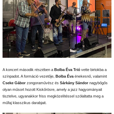
A koncert második részében a
Bolba Éva Trió
vette birtokba a
színpadot. A formáció vezetője,
Bolba Éva
énekesnő, valamint
Cseke Gábor
zongoraművész és
Sárkány Sándor
nagybőgős
olyan műsort hozott Kiskőrösre, amely a jazz hagyományait
tisztelve, ugyanakkor friss megközelítéssel szólaltatta meg a
műfaj klasszikus darabjait.