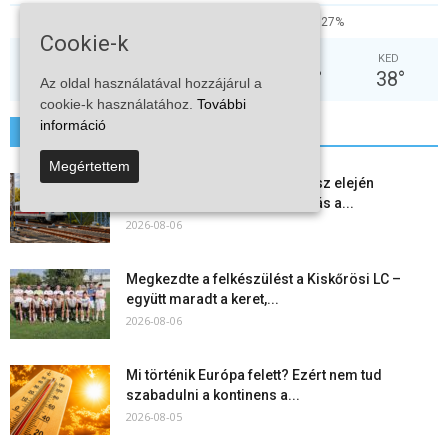
14%
2.2kmh
27%
Cookie-k
PÉN
SZO
VAS
HÉT
KED
36
°
31
°
32
°
34
°
38
°
Az oldal használatával hozzájárul a
cookie-k használatához.
További
információ
További hírek
Megértettem
Vitézy Dávid szerint már az ősz elején
újraindulhat a személyszállítás a...
2026-08-06
Megkezdte a felkészülést a Kiskőrösi LC –
együtt maradt a keret,...
2026-08-06
Mi történik Európa felett? Ezért nem tud
szabadulni a kontinens a...
2026-08-05