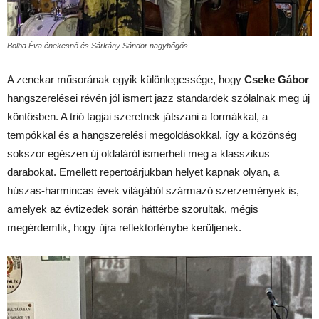
Bolba Éva énekesnő és Sárkány Sándor nagybőgős
A zenekar műsorának egyik különlegessége, hogy
Cseke Gábor
hangszerelései révén jól ismert jazz standardek szólalnak meg új
köntösben. A trió tagjai szeretnek játszani a formákkal, a
tempókkal és a hangszerelési megoldásokkal, így a közönség
sokszor egészen új oldaláról ismerheti meg a klasszikus
darabokat. Emellett repertoárjukban helyet kapnak olyan, a
húszas-harmincas évek világából származó szerzemények is,
amelyek az évtizedek során háttérbe szorultak, mégis
megérdemlik, hogy újra reflektorfénybe kerüljenek.