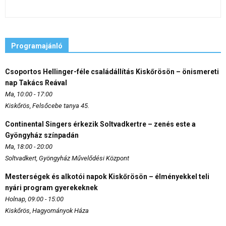
Programajánló
Csoportos Hellinger-féle családállítás Kiskőrösön – önismereti
nap Takács Reával
Ma, 10:00 - 17:00
Kiskőrös, Felsőcebe tanya 45.
Continental Singers érkezik Soltvadkertre – zenés este a
Gyöngyház színpadán
Ma, 18:00 - 20:00
Soltvadkert, Gyöngyház Művelődési Központ
Mesterségek és alkotói napok Kiskőrösön – élményekkel teli
nyári program gyerekeknek
Holnap, 09:00 - 15:00
Kiskőrös, Hagyományok Háza