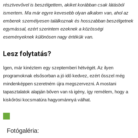
résztvevővel is beszélgettem, akiket korábban csak látásból
ismertem. Ma már egyre kevesebb olyan alkalom van, ahol az
emberek személyesen találkoznak és hosszabban beszélgetnek
egymással, ezért szerintem ezeknek a közösségi
eseményeknek különösen nagy értékük van.
Lesz folytatás?
Igen, már kinéztem egy szeptemberi hétvégét. Az ilyen
programoknak elsősorban a jó idő kedvez, ezért ősszel még
mindenképpen szeretném újra megszervezni. A mostani
tapasztalatok alapján bőven van rá igény, így remélem, hogy a
kiskőrösi kocsmatúra hagyománnyá válhat.
Fotógaléria: