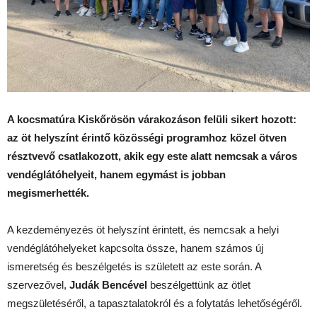
A kocsmatúra Kiskőrösön várakozáson felüli sikert hozott:
az öt helyszínt érintő közösségi programhoz közel ötven
résztvevő csatlakozott, akik egy este alatt nemcsak a város
vendéglátóhelyeit, hanem egymást is jobban
megismerhették.
A kezdeményezés öt helyszínt érintett, és nemcsak a helyi
vendéglátóhelyeket kapcsolta össze, hanem számos új
ismeretség és beszélgetés is született az este során. A
szervezővel,
Judák Bencével
beszélgettünk az ötlet
megszületéséről, a tapasztalatokról és a folytatás lehetőségéről.