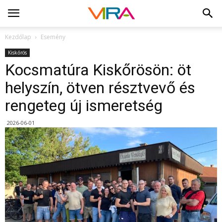
Kezdőlap
Esemény
Kiskőrös
Kocsmatúra Kiskőrösön: öt
helyszín, ötven résztvevő és
rengeteg új ismeretség
2026-06-01