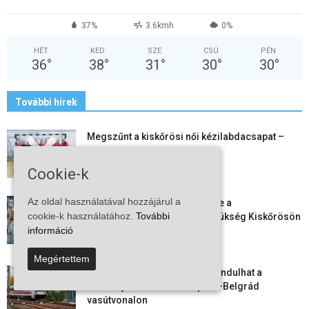
37%
3.6kmh
0%
HÉT
KED
SZE
CSÜ
PÉN
36
°
38
°
31
°
30
°
30
°
További hírek
Megszűnt a kiskőrösi női kézilabdacsapat –
egy korszak ért véget
2026-08-08
Cookie-k
Az oldal használatával hozzájárul a
Aktuális állásajánlatok: ezekre a
cookie-k használatához.
További
munkavállalókra van most szükség Kiskőrösön
és a...
információ
2026-08-07
Megértettem
Vitézy Dávid: már ősszel újraindulhat a
személyszállítás a Budapest–Belgrád
vasútvonalon