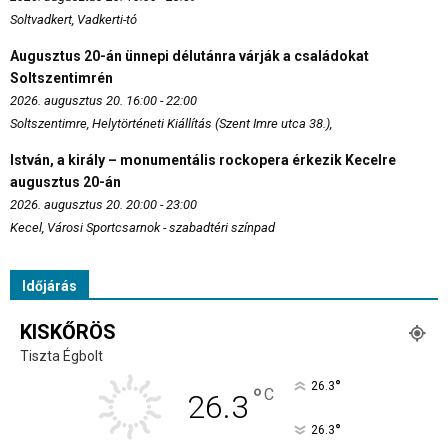
Soltvadkert, Vadkerti-tó
Augusztus 20-án ünnepi délutánra várják a családokat
Soltszentimrén
2026. augusztus 20. 16:00 - 22:00
Soltszentimre, Helytörténeti Kiállítás (Szent Imre utca 38.),
István, a király – monumentális rockopera érkezik Kecelre
augusztus 20-án
2026. augusztus 20. 20:00 - 23:00
Kecel, Városi Sportcsarnok - szabadtéri színpad
Időjárás
KISKŐRÖS
Tiszta Égbolt
°
26.3
°
C
26.3
°
26.3