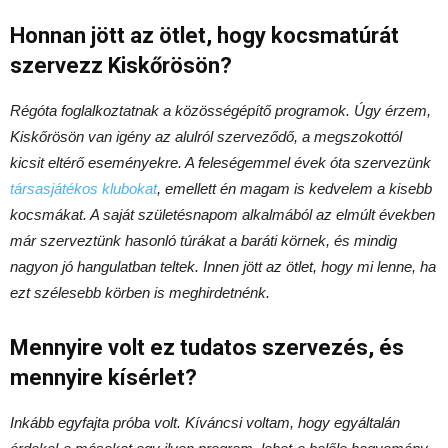
Honnan jött az ötlet, hogy kocsmatúrát
szervezz Kiskőrösön?
Régóta foglalkoztatnak a közösségépítő programok. Úgy érzem,
Kiskőrösön van igény az alulról szerveződő, a megszokottól
kicsit eltérő eseményekre. A feleségemmel évek óta szervezünk
társasjátékos klubokat
, emellett én magam is kedvelem a kisebb
kocsmákat. A saját születésnapom alkalmából az elmúlt években
már szerveztünk hasonló túrákat a baráti körnek, és mindig
nagyon jó hangulatban teltek. Innen jött az ötlet, hogy mi lenne, ha
ezt szélesebb körben is meghirdetnénk.
Mennyire volt ez tudatos szervezés, és
mennyire kísérlet?
Inkább egyfajta próba volt. Kíváncsi voltam, hogy egyáltalán