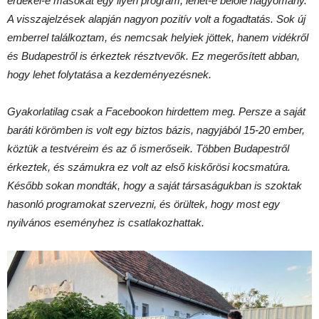
érdekel-e másokat egy ilyen program, lehet-e belőle hagyomány.
A visszajelzések alapján nagyon pozitív volt a fogadtatás. Sok új
emberrel találkoztam, és nemcsak helyiek jöttek, hanem vidékről
és Budapestről is érkeztek résztvevők. Ez megerősített abban,
hogy lehet folytatása a kezdeményezésnek.
Gyakorlatilag csak a Facebookon hirdettem meg. Persze a saját
baráti körömben is volt egy biztos bázis, nagyjából 15-20 ember,
köztük a testvéreim és az ő ismerőseik. Többen Budapestről
érkeztek, és számukra ez volt az első kiskőrösi kocsmatúra.
Később sokan mondták, hogy a saját társaságukban is szoktak
hasonló programokat szervezni, és örültek, hogy most egy
nyilvános eseményhez is csatlakozhattak.