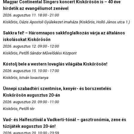
Magyar Continental Singers koncert Kiskőrösön is – 40 éve
hirdetik az evangéliumot zenével
2026. augusztus 11. 18:00 - 21:00
Kiskőrös, Oázis Apostoli Gyülekezet imaháza (Kiskőrös, Holló János utca 1.)
Sakkra fel! – Háromnapos sakkfoglalkozás várja az általános
iskolásokat Kiskőrösön
2026. augusztus 12. 09:00 - 12:00
Kiskőrös, Petőfi Sándor Művelődési Központ
Kóstolj bele a western lovaglás világába Kiskőrösön!
2026. augusztus 15. 10:00 - 17:00
Kiskőrös, István lovastanya
Ünnepi szabadtéri szentmise, kenyér- és borszentelés
Kiskőrösön augusztus 20-án
2026. augusztus 20. 09:00 - 11:00
Kiskőrös, Petőfi tér
Vad- és Halfesztivál a Vadkerti-tónál – gasztronómia, zene és
tűzijáték augusztus 20-án!
2026. augusztus 20. 10:00 - 23:59