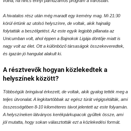
volna, ha nincs ennyi párhuzamos program a városban.
A hivatalos rész után még maradt egy kemény mag. Mi 21:30
körül értünk az utolsó helyszínre, de voltak, akik hajnalig
folytatták a beszélgetést. Az este egyik legjobb pillanata az
Unicumban volt, ahol éppen a Bajnokok Ligája döntője miatt is
nagy volt az élet. Ott a különböző társaságok összekeveredtek,
és igazán jó hangulat alakult ki.
A résztvevők hogyan közlekedtek a
helyszínek között?
Többségük bringával érkezett, de voltak, akik gyalog tették meg a
teljes útvonalat. A legkitartóbbak az egész túrát végigsétálták, ami
összességében 8-10 kilométeres távot jelentett az este folyamán.
A helyszíneken látványos kerékpárkupacok gyűltek össze, ami
jól mutatta, hogy sokan választották ezt a közlekedési formát.