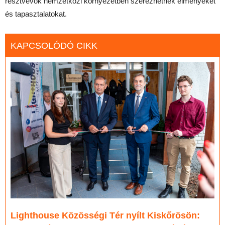
résztvevők nemzetközi környezetben szerezhetnek élményeket
és tapasztalatokat.
KAPCSOLÓDÓ CIKK
Lighthouse Közösségi Tér nyílt Kiskőrösön: