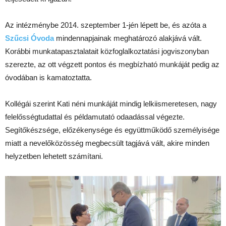
Az intézménybe 2014. szeptember 1-jén lépett be, és azóta a
Szűcsi Óvoda
mindennapjainak meghatározó alakjává vált.
Korábbi munkatapasztalatait közfoglalkoztatási jogviszonyban
szerezte, az ott végzett pontos és megbízható munkáját pedig az
óvodában is kamatoztatta.
Kollégái szerint Kati néni munkáját mindig lelkiismeretesen, nagy
felelősségtudattal és példamutató odaadással végezte.
Segítőkészsége, előzékenysége és együttműködő személyisége
miatt a nevelőközösség megbecsült tagjává vált, akire minden
helyzetben lehetett számítani.