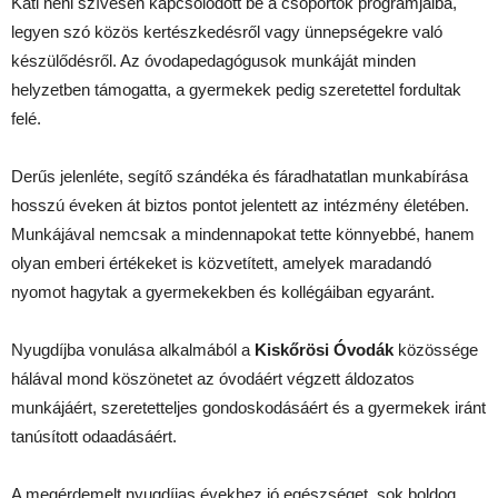
Kati néni szívesen kapcsolódott be a csoportok programjaiba,
legyen szó közös kertészkedésről vagy ünnepségekre való
készülődésről. Az óvodapedagógusok munkáját minden
helyzetben támogatta, a gyermekek pedig szeretettel fordultak
felé.
Derűs jelenléte, segítő szándéka és fáradhatatlan munkabírása
hosszú éveken át biztos pontot jelentett az intézmény életében.
Munkájával nemcsak a mindennapokat tette könnyebbé, hanem
olyan emberi értékeket is közvetített, amelyek maradandó
nyomot hagytak a gyermekekben és kollégáiban egyaránt.
Nyugdíjba vonulása alkalmából a
Kiskőrösi Óvodák
közössége
hálával mond köszönetet az óvodáért végzett áldozatos
munkájáért, szeretetteljes gondoskodásáért és a gyermekek iránt
tanúsított odaadásáért.
A megérdemelt nyugdíjas évekhez jó egészséget, sok boldog