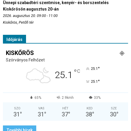
Ünnepi szabadtéri szentmise, kenyér- és borszentelés
Kiskőrösön augusztus 20-án
2026. augusztus 20. 09:00 - 11:00
Kiskőrös, Petőfi tér
Időjárás
KISKŐRÖS
Szórványos Felhőzet
°
25.1
°
C
25.1
°
25.1
65%
2.9kmh
33%
SZO
VAS
HÉT
KED
SZE
31
°
31
°
37
°
38
°
30
°
További hírek