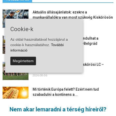
Aktuális állásajánlatok: ezekre a
munkavállalókra van most szükség Kiskőrösön
és a...
Cookie-k
2026-08-07
Vitézy Dávid: már ősszel újraindulhat a
Az oldal használatával hozzájárul a
személyszállítás a Budapest–Belgrád
cookie-k használatához.
További
vasútvonalon
információ
2026-08-06
Megértettem
Megkezdte a felkészülést a Kiskőrösi LC –
együtt maradt a keret,...
2026-08-06
Mi történik Európa felett? Ezért nem tud
szabadulni a kontinens a...
2026-08-05
Nem akar lemaradni a térség híreiről?
Folyamatosak a nyári karbantartási munkálatok