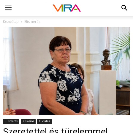
Kezdőlap
Elismerés
Elismerés
Kiskőrös
Oktatás
Szeretettel és türelemmel