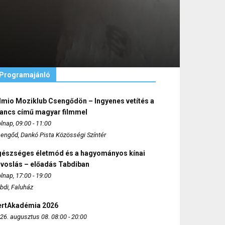
Programajánló
lmio Moziklub Csengődön – Ingyenes vetítés a
ancs című magyar filmmel
lnap, 09:00 - 11:00
engőd, Dankó Pista Közösségi Színtér
gészséges életmód és a hagyományos kínai
rvoslás – előadás Tabdiban
lnap, 17:00 - 19:00
bdi, Faluház
ertAkadémia 2026
26. augusztus 08. 08:00 - 20:00