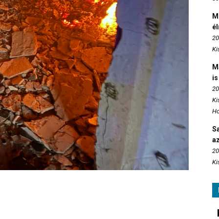
M
é
20
Ki
M
is
20
Ki
Ho
S
az
20
Ki