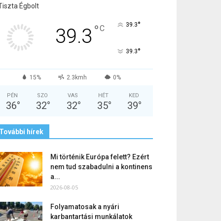
Tiszta Égbolt
°
39.3
°
C
39.3
°
39.3
15%
2.3kmh
0%
PÉN
SZO
VAS
HÉT
KED
36
°
32
°
32
°
35
°
39
°
További hírek
Mi történik Európa felett? Ezért
nem tud szabadulni a kontinens
a...
2026-08-05
Folyamatosak a nyári
karbantartási munkálatok