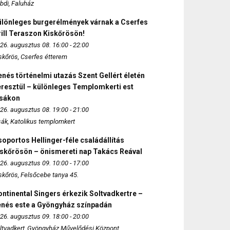
bdi, Faluház
ülönleges burgerélmények várnak a Cserfes
ill Teraszon Kiskőrösön!
26. augusztus 08. 16:00 - 22:00
skőrös, Cserfes étterem
nés történelmi utazás Szent Gellért életén
eresztül – különleges Templomkerti est
zsákon
26. augusztus 08. 19:00 - 21:00
sák, Katolikus templomkert
oportos Hellinger-féle családállítás
iskőrösön – önismereti nap Takács Reával
26. augusztus 09. 10:00 - 17:00
skőrös, Felsőcebe tanya 45.
ntinental Singers érkezik Soltvadkertre –
enés este a Gyöngyház színpadán
26. augusztus 09. 18:00 - 20:00
ltvadkert, Gyöngyház Művelődési Központ