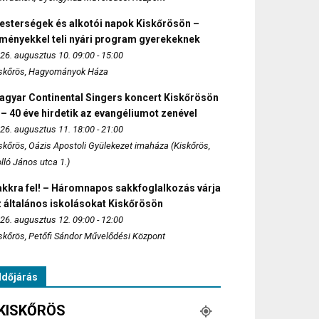
esterségek és alkotói napok Kiskőrösön –
lményekkel teli nyári program gyerekeknek
26. augusztus 10. 09:00 - 15:00
skőrös, Hagyományok Háza
agyar Continental Singers koncert Kiskőrösön
 – 40 éve hirdetik az evangéliumot zenével
26. augusztus 11. 18:00 - 21:00
skőrös, Oázis Apostoli Gyülekezet imaháza (Kiskőrös,
lló János utca 1.)
akkra fel! – Háromnapos sakkfoglalkozás várja
 általános iskolásokat Kiskőrösön
26. augusztus 12. 09:00 - 12:00
skőrös, Petőfi Sándor Művelődési Központ
Időjárás
KISKŐRÖS