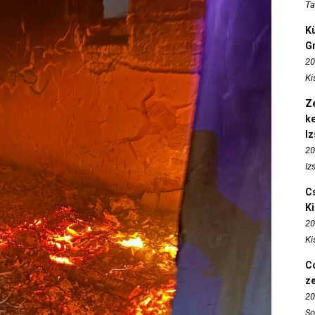
Ta
K
Gr
20
Ki
Ze
k
I
20
Iz
Cs
K
20
Ki
Co
z
20
So