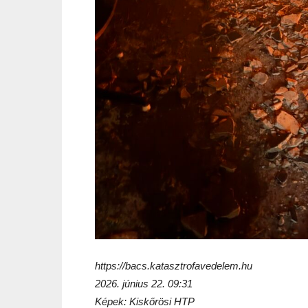
https://bacs.katasztrofavedelem.hu
2026. június 22. 09:31
Képek: Kiskőrösi HTP