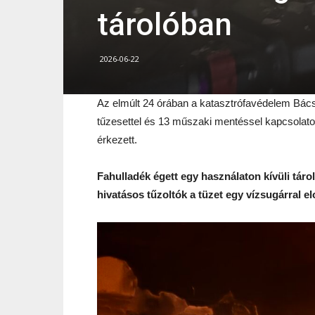
tárolóban
2026-06-22
Az elmúlt 24 órában a katasztrófavédelem Bács
tűzesettel és 13 műszaki mentéssel kapcsolatos
érkezett.
Fahulladék égett egy használaton kívüli táro
hivatásos tűzoltók a tüzet egy vízsugárral elo