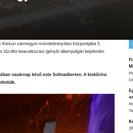
-Kiskun vármegyei műveletirányítási központjába 5
 tűzoltói beavatkozást igénylő állampolgári bejelentés
Fi
M
Ho
lóban vasárnap késő este Soltvadkerten. A kiskőrösi
Cs
ltották.
E
o
Ho
Ta
K
20