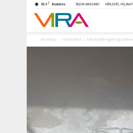
C
39.3
ÍRJON NEKÜNK!
HÍRLEVÉL FELIRA
Kiskőrös
VIRA
Kezdőlap
Soltvadkert
Fahulladék égett egy soltva