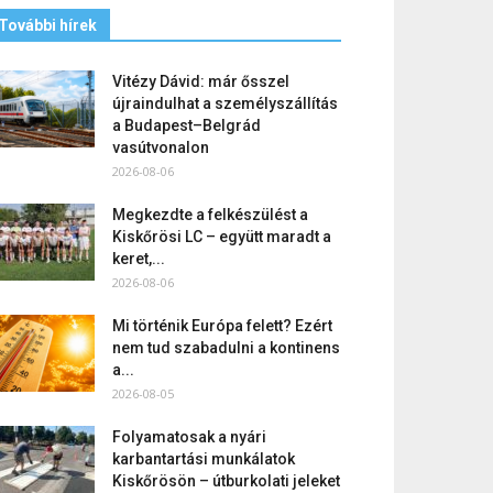
További hírek
Vitézy Dávid: már ősszel
újraindulhat a személyszállítás
a Budapest–Belgrád
vasútvonalon
2026-08-06
Megkezdte a felkészülést a
Kiskőrösi LC – együtt maradt a
keret,...
2026-08-06
Mi történik Európa felett? Ezért
nem tud szabadulni a kontinens
a...
2026-08-05
Folyamatosak a nyári
karbantartási munkálatok
Kiskőrösön – útburkolati jeleket