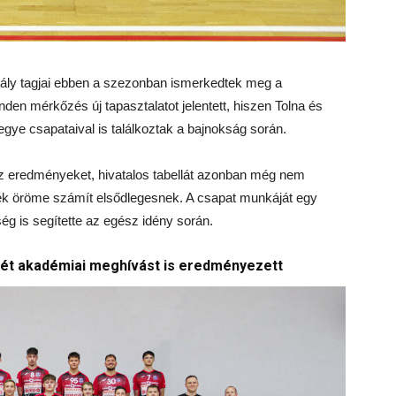
ály tagjai ebben a szezonban ismerkedtek meg a
den mérkőzés új tapasztalatot jelentett, hiszen Tolna és
ye csapataival is találkoztak a bajnokság során.
 eredményeket, hivatalos tabellát azonban még nem
áték öröme számít elsődlegesnek. A csapat munkáját egy
ég is segítette az egész idény során.
két akadémiai meghívást is eredményezett