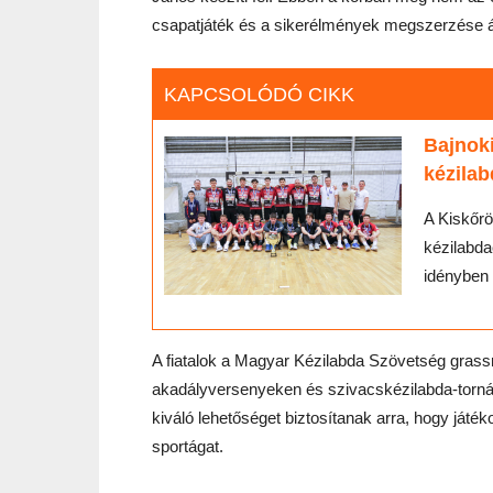
csapatjáték és a sikerélmények megszerzése á
KAPCSOLÓDÓ CIKK
Bajnoki
kézila
A Kiskőrö
kézilabda
idényben i
A fiatalok a Magyar Kézilabda Szövetség grass
akadályversenyeken és szivacskézilabda-torn
kiváló lehetőséget biztosítanak arra, hogy ját
sportágat.