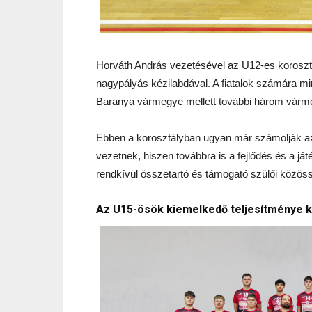
Horváth András vezetésével az U12-es koroszt
nagypályás kézilabdával. A fiatalok számára min
Baranya vármegye mellett további három vármeg
Ebben a korosztályban ugyan már számolják az
vezetnek, hiszen továbbra is a fejlődés és a j
rendkívül összetartó és támogató szülői közöss
Az U15-ösök kiemelkedő teljesítménye 