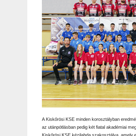
A Kiskőrösi KSE minden korosztályban eredmény
az utánpótlásban pedig két fiatal akadémiai meg
Kiskőrösi KSE kézilabda szakosztálya, amely 