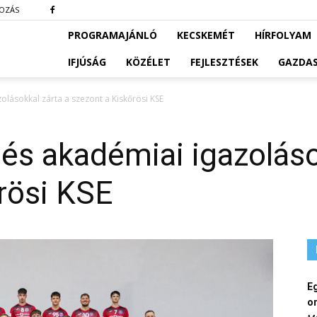
KOZÁS
PROGRAMAJÁNLÓ
KECSKEMÉT
HÍRFOLYAM
IFJÚSÁG
KÖZÉLET
FEJLESZTÉSEK
GAZDA
olásokkal zárta a szezont a Kiskőrösi KSE
és akadémiai igazoláso
rösi KSE
E
o