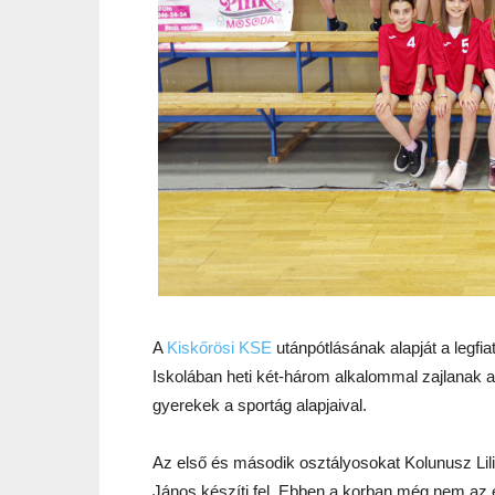
A
Kiskőrösi KSE
utánpótlásának alapját a legfia
Iskolában heti két-három alkalommal zajlanak 
gyerekek a sportág alapjaival.
Az első és második osztályosokat Kolunusz Li
János készíti fel. Ebben a korban még nem a