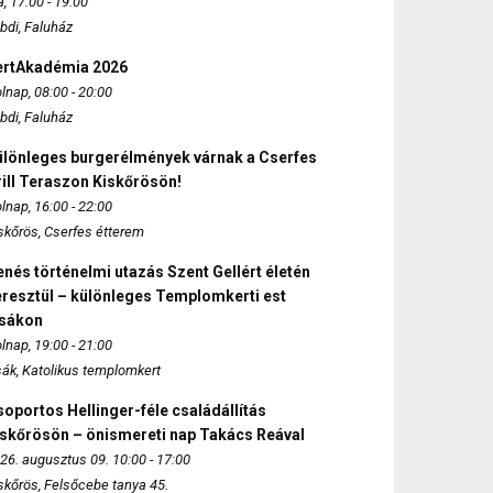
, 17:00 - 19:00
bdi, Faluház
ertAkadémia 2026
lnap, 08:00 - 20:00
bdi, Faluház
ülönleges burgerélmények várnak a Cserfes
ill Teraszon Kiskőrösön!
lnap, 16:00 - 22:00
skőrös, Cserfes étterem
nés történelmi utazás Szent Gellért életén
eresztül – különleges Templomkerti est
zsákon
lnap, 19:00 - 21:00
sák, Katolikus templomkert
oportos Hellinger-féle családállítás
iskőrösön – önismereti nap Takács Reával
26. augusztus 09. 10:00 - 17:00
skőrös, Felsőcebe tanya 45.