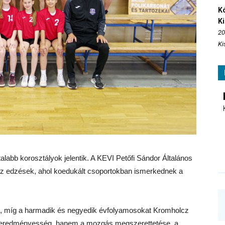
Kó
K
20
Ki
talabb korosztályok jelentik. A KEVI Petőfi Sándor Általános
az edzések, ahol koedukált csoportokban ismerkednek a
li, míg a harmadik és negyedik évfolyamosokat Kromholcz
z eredményesség, hanem a mozgás megszerettetése, a