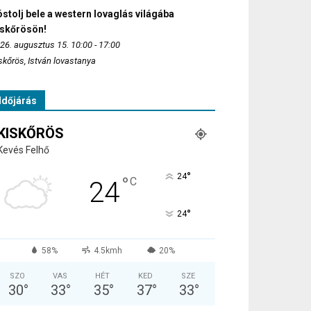
stolj bele a western lovaglás világába
iskőrösön!
26. augusztus 15. 10:00 - 17:00
skőrös, István lovastanya
Időjárás
KISKŐRÖS
Kevés Felhő
°
24
°
C
24
°
24
58%
4.5kmh
20%
SZO
VAS
HÉT
KED
SZE
30
°
33
°
35
°
37
°
33
°