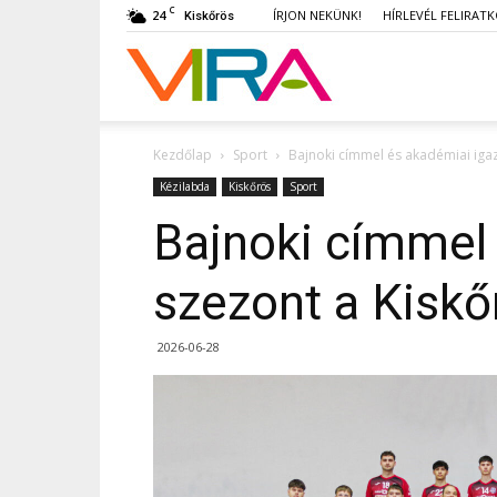
C
24
ÍRJON NEKÜNK!
HÍRLEVÉL FELIRAT
Kiskőrös
VIRA
Kezdőlap
Sport
Bajnoki címmel és akadémiai igaz
Kézilabda
Kiskőrös
Sport
Bajnoki címmel 
szezont a Kiskő
2026-06-28