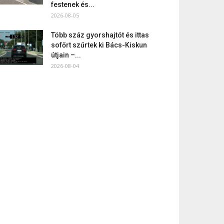
festenek és...
2026-08-05
Több száz gyorshajtót és ittas
sofőrt szűrtek ki Bács-Kiskun
útjain –...
2026-08-04