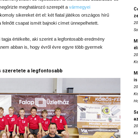
megőrizte meghatározó szerepét a
vármegyei
Co
moly sikereket ért el: két fiatal játékos országos hírű
z
 felnőtt csapat ismét bajnoki címet ünnepelhetett.
20
So
tagja értékelte, aki szerint a legfontosabb eredmény
M
em abban is, hogy évről évre egyre több gyermek
é
20
Ki
 szeretete a legfontosabb
M
is
20
Ki
Ho
S
az
20
Ki