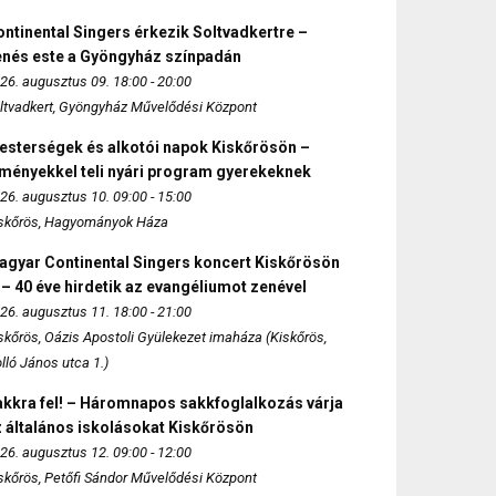
ntinental Singers érkezik Soltvadkertre –
enés este a Gyöngyház színpadán
26. augusztus 09. 18:00 - 20:00
ltvadkert, Gyöngyház Művelődési Központ
esterségek és alkotói napok Kiskőrösön –
lményekkel teli nyári program gyerekeknek
26. augusztus 10. 09:00 - 15:00
skőrös, Hagyományok Háza
agyar Continental Singers koncert Kiskőrösön
 – 40 éve hirdetik az evangéliumot zenével
26. augusztus 11. 18:00 - 21:00
skőrös, Oázis Apostoli Gyülekezet imaháza (Kiskőrös,
lló János utca 1.)
akkra fel! – Háromnapos sakkfoglalkozás várja
 általános iskolásokat Kiskőrösön
26. augusztus 12. 09:00 - 12:00
skőrös, Petőfi Sándor Művelődési Központ