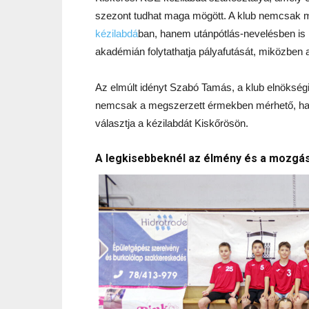
szezont tudhat maga mögött. A klub nemcsak 
kézilabdá
ban, hanem utánpótlás-nevelésben is ko
akadémián folytathatja pályafutását, miközben a
Az elmúlt idényt Szabó Tamás, a klub elnökségi 
nemcsak a megszerzett érmekben mérhető, han
választja a kézilabdát Kiskőrösön.
A legkisebbeknél az élmény és a mozgás