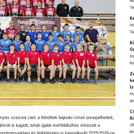
Ma
Ta
K
Ho
Ta
K
Gr
Ho
Ki
Ze
k
I
Ho
Iz
Cs
es szezont zárt: a felnőttek bajnoki címet ünnepelhettek,
K
hívót is kapott, tehát újabb mérföldkőhöz érkezett a
20
Ki
eredményekben és fejlődésben is kiemelkedő 2025/2026-os