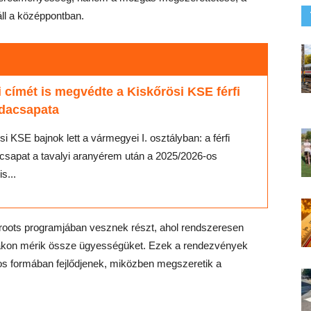
ll a középpontban.
 címét is megvédte a Kiskőrösi KSE férfi
bdacsapata
si KSE bajnok lett a vármegyei I. osztályban: a férfi
csapat a tavalyi aranyérem után a 2025/2026-os
s...
roots programjában vesznek részt, ahol rendszeresen
ákon mérik össze ügyességüket. Ezek a rendezvények
ékos formában fejlődjenek, miközben megszeretik a