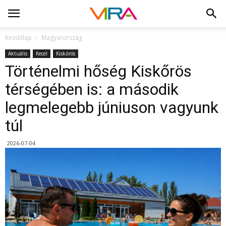
Kezdőlap
Magyarország
Aktuális
Kecel
Kiskőrös
Történelmi hőség Kiskőrös
térségében is: a második
legmelegebb júniuson vagyunk
túl
2026-07-04