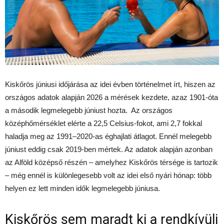
Kiskőrös júniusi időjárása az idei évben történelmet írt, hiszen az
országos adatok alapján 2026 a mérések kezdete, azaz 1901-óta
a második legmelegebb júniust hozta. Az országos
középhőmérséklet elérte a 22,5 Celsius-fokot, ami 2,7 fokkal
haladja meg az 1991–2020-as éghajlati átlagot. Ennél melegebb
júniust eddig csak 2019-ben mértek. Az adatok alapján azonban
az Alföld középső részén – amelyhez Kiskőrös térsége is tartozik
– még ennél is különlegesebb volt az idei első nyári hónap: több
helyen ez lett minden idők legmelegebb júniusa.
Kiskőrös sem maradt ki a rendkívüli