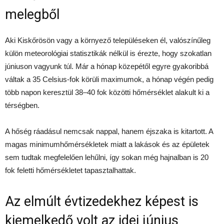
melegből
Aki Kiskőrösön vagy a környező településeken él, valószínűleg
külön meteorológiai statisztikák nélkül is érezte, hogy szokatlan
júniuson vagyunk túl. Már a hónap közepétől egyre gyakoribbá
váltak a 35 Celsius-fok körüli maximumok, a hónap végén pedig
több napon keresztül 38–40 fok közötti hőmérséklet alakult ki a
térségben.
A hőség ráadásul nemcsak nappal, hanem éjszaka is kitartott. A
magas minimumhőmérsékletek miatt a lakások és az épületek
sem tudtak megfelelően lehűlni, így sokan még hajnalban is 20
fok feletti hőmérsékletet tapasztalhattak.
Az elmúlt évtizedekhez képest is
kiemelkedő volt az idei június