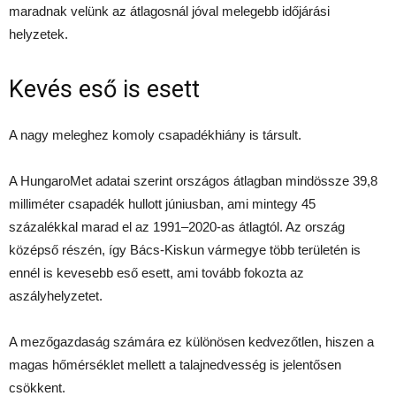
maradnak velünk az átlagosnál jóval melegebb időjárási
helyzetek.
Kevés eső is esett
A nagy meleghez komoly csapadékhiány is társult.
A HungaroMet adatai szerint országos átlagban mindössze 39,8
milliméter csapadék hullott júniusban, ami mintegy 45
százalékkal marad el az 1991–2020-as átlagtól. Az ország
középső részén, így Bács-Kiskun vármegye több területén is
ennél is kevesebb eső esett, ami tovább fokozta az
aszályhelyzetet.
A mezőgazdaság számára ez különösen kedvezőtlen, hiszen a
magas hőmérséklet mellett a talajnedvesség is jelentősen
csökkent.