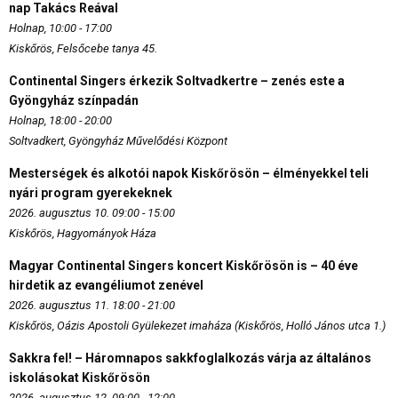
nap Takács Reával
Holnap, 10:00 - 17:00
Kiskőrös, Felsőcebe tanya 45.
Continental Singers érkezik Soltvadkertre – zenés este a
Gyöngyház színpadán
Holnap, 18:00 - 20:00
Soltvadkert, Gyöngyház Művelődési Központ
Mesterségek és alkotói napok Kiskőrösön – élményekkel teli
nyári program gyerekeknek
2026. augusztus 10. 09:00 - 15:00
Kiskőrös, Hagyományok Háza
Magyar Continental Singers koncert Kiskőrösön is – 40 éve
hirdetik az evangéliumot zenével
2026. augusztus 11. 18:00 - 21:00
Kiskőrös, Oázis Apostoli Gyülekezet imaháza (Kiskőrös, Holló János utca 1.)
Sakkra fel! – Háromnapos sakkfoglalkozás várja az általános
iskolásokat Kiskőrösön
2026. augusztus 12. 09:00 - 12:00