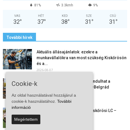
81%
3.3kmh
9%
VAS
HÉT
KED
SZE
CSÜ
32
°
37
°
38
°
31
°
31
°
További hírek
Aktuális állásajánlatok: ezekre a
munkavállalókra van most szükség Kiskőrösön
és a...
2026-08-07
Vitézy Dávid: már ősszel újraindulhat a
Cookie-k
személyszállítás a Budapest–Belgrád
vasútvonalon
Az oldal használatával hozzájárul a
2026-08-06
cookie-k használatához.
További
információ
Megkezdte a felkészülést a Kiskőrösi LC –
együtt maradt a keret,...
Megértettem
2026-08-06