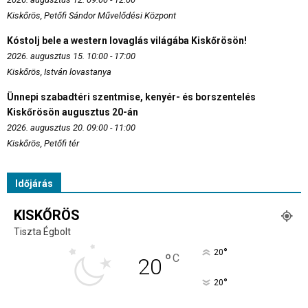
Kiskőrös, Petőfi Sándor Művelődési Központ
Kóstolj bele a western lovaglás világába Kiskőrösön!
2026. augusztus 15. 10:00 - 17:00
Kiskőrös, István lovastanya
Ünnepi szabadtéri szentmise, kenyér- és borszentelés
Kiskőrösön augusztus 20-án
2026. augusztus 20. 09:00 - 11:00
Kiskőrös, Petőfi tér
Időjárás
KISKŐRÖS
Tiszta Égbolt
°
20
°
C
20
°
20