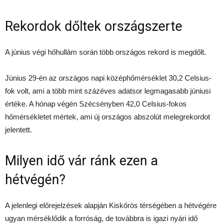
Rekordok dőltek országszerte
A június végi hőhullám során több országos rekord is megdőlt.
Június 29-én az országos napi középhőmérséklet 30,2 Celsius-
fok volt, ami a több mint százéves adatsor legmagasabb júniusi
értéke. A hónap végén Szécsényben 42,0 Celsius-fokos
hőmérsékletet mértek, ami új országos abszolút melegrekordot
jelentett.
Milyen idő vár ránk ezen a
hétvégén?
A jelenlegi előrejelzések alapján Kiskőrös térségében a hétvégére
ugyan mérséklődik a forróság, de továbbra is igazi nyári idő