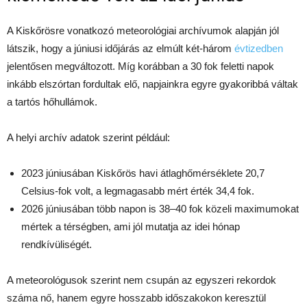
A Kiskőrösre vonatkozó meteorológiai archívumok alapján jól
látszik, hogy a júniusi időjárás az elmúlt két-három
évtizedben
jelentősen megváltozott. Míg korábban a 30 fok feletti napok
inkább elszórtan fordultak elő, napjainkra egyre gyakoribbá váltak
a tartós hőhullámok.
A helyi archív adatok szerint például:
2023 júniusában Kiskőrös havi átlaghőmérséklete 20,7
Celsius-fok volt, a legmagasabb mért érték 34,4 fok.
2026 júniusában több napon is 38–40 fok közeli maximumokat
mértek a térségben, ami jól mutatja az idei hónap
rendkívüliségét.
A meteorológusok szerint nem csupán az egyszeri rekordok
száma nő, hanem egyre hosszabb időszakokon keresztül