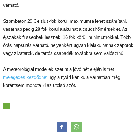
várható.
Szombaton 29 Celsius-fok körüli maximumra lehet számítani,
vasárnap pedig 28 fok körül alakulhat a csúcshőmérséklet. Az
éjszakák frissebbek lesznek, 16 fok körüli minimumokkal. Több
órás napsütés várható, helyenként ugyan kialakulhatnak záporok
vagy zivatarok, de tartós csapadék továbbra sem valószínű.
A meteorológiai modellek szerint a jövő hét elején ismét
melegedés kezdődhet
, így a nyári kánikula várhatóan még
korántsem mondta ki az utolsó szót.