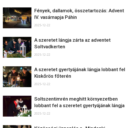
Fények, dallamok, összetartozás: Advent
IV. vasárnapja Páhin
2025-12-22
A szeretet lángja zárta az adventet
Soltvadkerten
2025-12-22
A szeretet gyertyájának lángja lobbant fel
Kiskőrös főterén
2025-12-22
Soltszentimrén meghitt környezetben
lobbant fel a szeretet gyertyájának lángja
2025-12-22