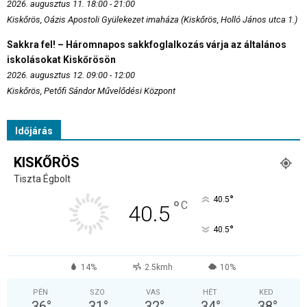
2026. augusztus 11. 18:00 - 21:00
Kiskőrös, Oázis Apostoli Gyülekezet imaháza (Kiskőrös, Holló János utca 1.)
Sakkra fel! – Háromnapos sakkfoglalkozás várja az általános
iskolásokat Kiskőrösön
2026. augusztus 12. 09:00 - 12:00
Kiskőrös, Petőfi Sándor Művelődési Központ
Időjárás
KISKŐRÖS
Tiszta Égbolt
°
40.5
°
C
40.5
°
40.5
14%
2.5kmh
10%
PÉN
SZO
VAS
HÉT
KED
36
°
31
°
32
°
34
°
38
°