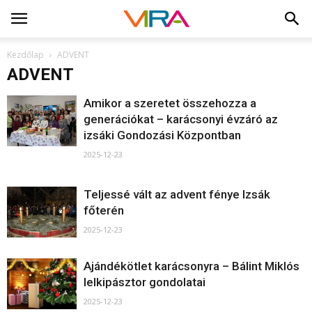
Kezdőlap
ADVENT
ADVENT
Amikor a szeretet összehozza a
generációkat – karácsonyi évzáró az
izsáki Gondozási Központban
2025-12-23
Teljessé vált az advent fénye Izsák
főterén
2025-12-23
Ajándékötlet karácsonyra – Bálint Miklós
lelkipásztor gondolatai
2025-12-23