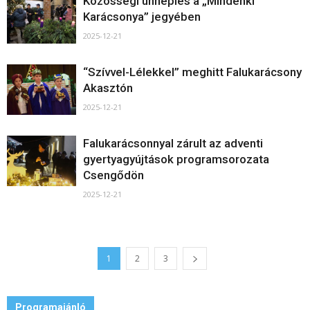
Közösségi ünneplés a „Mindenki
Karácsonya” jegyében
2025-12-21
“Szívvel-Lélekkel” meghitt Falukarácsony
Akasztón
2025-12-21
Falukarácsonnyal zárult az adventi
gyertyagyújtások programsorozata
Csengődön
2025-12-21
1
2
3
Programajánló