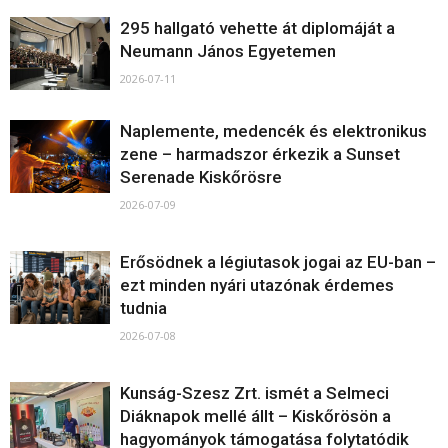
295 hallgató vehette át diplomáját a
Neumann János Egyetemen
2026-07-11
Naplemente, medencék és elektronikus
zene – harmadszor érkezik a Sunset
Serenade Kiskőrösre
2026-07-09
Erősödnek a légiutasok jogai az EU-ban –
ezt minden nyári utazónak érdemes
tudnia
2026-07-08
Kunság-Szesz Zrt. ismét a Selmeci
Diáknapok mellé állt – Kiskőrösön a
hagyományok támogatása folytatódik