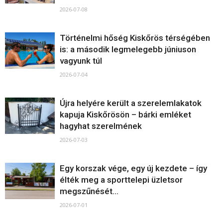
2026-07-08
Történelmi hőség Kiskőrös térségében
is: a második legmelegebb júniuson
vagyunk túl
2026-07-04
Újra helyére került a szerelemlakatok
kapuja Kiskőrösön – bárki emléket
hagyhat szerelmének
2026-07-03
Egy korszak vége, egy új kezdete – így
élték meg a sporttelepi üzletsor
megszűnését...
2026-07-01