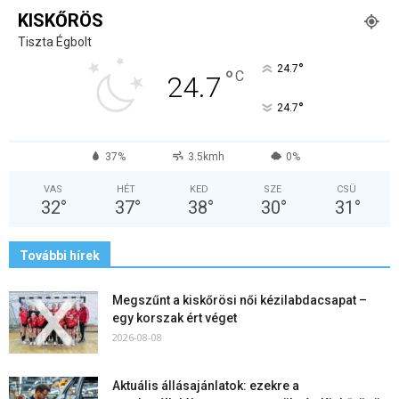
KISKŐRÖS
Tiszta Égbolt
°
24.7
°
C
24.7
°
24.7
37%
3.5kmh
0%
VAS
HÉT
KED
SZE
CSÜ
32
°
37
°
38
°
30
°
31
°
További hírek
Megszűnt a kiskőrösi női kézilabdacsapat –
egy korszak ért véget
2026-08-08
Aktuális állásajánlatok: ezekre a