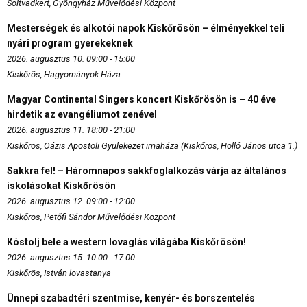
Soltvadkert, Gyöngyház Művelődési Központ
Mesterségek és alkotói napok Kiskőrösön – élményekkel teli
nyári program gyerekeknek
2026. augusztus 10. 09:00 - 15:00
Kiskőrös, Hagyományok Háza
Magyar Continental Singers koncert Kiskőrösön is – 40 éve
hirdetik az evangéliumot zenével
2026. augusztus 11. 18:00 - 21:00
Kiskőrös, Oázis Apostoli Gyülekezet imaháza (Kiskőrös, Holló János utca 1.)
Sakkra fel! – Háromnapos sakkfoglalkozás várja az általános
iskolásokat Kiskőrösön
2026. augusztus 12. 09:00 - 12:00
Kiskőrös, Petőfi Sándor Művelődési Központ
Kóstolj bele a western lovaglás világába Kiskőrösön!
2026. augusztus 15. 10:00 - 17:00
Kiskőrös, István lovastanya
Ünnepi szabadtéri szentmise, kenyér- és borszentelés