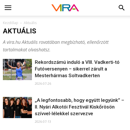
Kezdőlap
Aktuális
AKTUÁLIS
A vira.hu Aktuális rovatában megbízható, ellenőrzött
tartalmakat olvashatsz.
Rekordszámú induló a VIII. Vadkerti-tó
Futóversenyen – sikerrel zárult a
Mesterhármas Soltvadkerten
2026-07-26
„A legfontosabb, hogy együtt legyünk” –
II. Nyári Alkotói Fesztivál Kiskőrösön
szívvel-lélekkel szervezve
2026-07-13