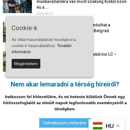
munkavállalókra van most szükség Kiskőrösön
és a...
2026-08-07
Vitézy Dávid: már ősszel újraindulhat a
Cookie-k
személyszállítás a Budapest–Belgrád
vasútvonalon
Az oldal használatával hozzájárul a
2026-08-06
cookie-k használatához.
További
információ
Megkezdte a felkészülést a Kiskőrösi LC –
együtt maradt a keret,...
Megértettem
2026-08-06
Mi történik Európa felett? Ezért nem tud
Nem akar lemaradni a térség híreiről?
szabadulni a kontinens a...
2026-08-05
Iratkozzon fel hírlevelükre, és mi hetente küldünk Önnek egy
hírösszefoglalót az elmúlt napok legfontosabb eseményeiről a
térségben.
Adatvédelmi nyilatkozat
Médiaajánlat
Impresszum
Feliratkozom a hírlevélre
HU