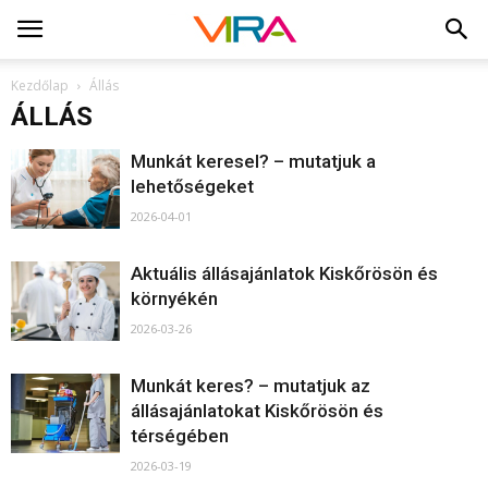
Kezdőlap
Állás
ÁLLÁS
Munkát keresel? – mutatjuk a
lehetőségeket
2026-04-01
Aktuális állásajánlatok Kiskőrösön és
környékén
2026-03-26
Munkát keres? – mutatjuk az
állásajánlatokat Kiskőrösön és
térségében
2026-03-19