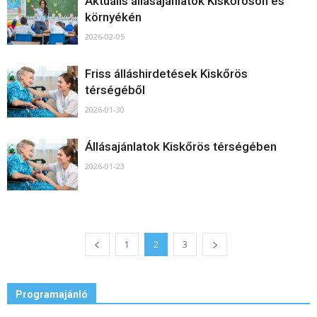
Aktuális állásajánlatok Kiskőrösön és
környékén
2026-02-05
Friss álláshirdetések Kiskőrös
térségéből
2026-01-30
Állásajánlatok Kiskőrös térségében
2026-01-23
1
2
3
Programajánló