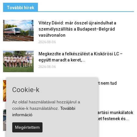
További hírek
Vitézy Dávid: már ősszel újraindulhat a
személyszállítás a Budapest–Belgrád
vasútvonalon
2026-08-06
Megkezdte a felkészülést a Kiskőrösi LC –
együtt maradt a keret,...
2026-08-06
Mi történik Európa felett? Ezért nem tud
Cookie-k
szabadulni a kontinens a...
2026-08-05
Az oldal használatával hozzájárul a
cookie-k használatához.
További
Folyamatosak a nyári karbantartási munkálatok
információ
Kiskőrösön – útburkolati jeleket festenek és...
2026-08-05
Megértettem