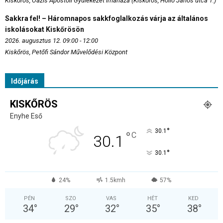
Kiskőrös, Oázis Apostoli Gyülekezet imaháza (Kiskőrös, Holló János utca 1.)
Sakkra fel! – Háromnapos sakkfoglalkozás várja az általános
iskolásokat Kiskőrösön
2026. augusztus 12. 09:00 - 12:00
Kiskőrös, Petőfi Sándor Művelődési Központ
Időjárás
KISKŐRÖS
Enyhe Eső
°
30.1
°
C
30.1
°
30.1
24%
1.5kmh
57%
PÉN
SZO
VAS
HÉT
KED
34
°
29
°
32
°
35
°
38
°