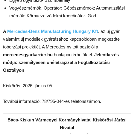
Egyéb ügyintéző- Szombathely
Vegyészmérnök, Operátor; Gépészmérnök; Automatizálási
mérnök; Környezetvédelmi koordinátor- Göd
A
Mercedes-Benz Manufacturing Hungary Kft
. az új gyár,
valamint új modellek gyártásához kapcsolódóan megkezdte
toborzási projektjét. A Mercedes nyitott pozíciói a
mercedesgyarkarrier.hu
honlapon érhetők el.
Jelentkezés
módja: személyesen önéletrajzzal a Foglalkoztatási
Osztályon
Kiskőrös, 2026. június 05.
További információ: 78/795-044-es telefonszámon.
Bács-Kiskun Vármegyei Kormányhivatal Kiskőrösi Járási
Hivatal