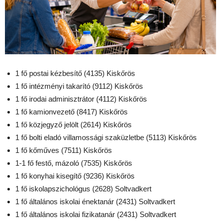
1 fő postai kézbesítő (4135) Kiskőrös
1 fő intézményi takarító (9112) Kiskőrös
1 fő irodai adminisztrátor (4112) Kiskőrös
1 fő kamionvezető (8417) Kiskőrös
1 fő közjegyző jelölt (2614) Kiskőrös
1 fő bolti eladó villamossági szaküzletbe (5113) Kiskőrös
1 fő kőműves (7511) Kiskőrös
1-1 fő festő, mázoló (7535) Kiskőrös
1 fő konyhai kisegítő (9236) Kiskőrös
1 fő iskolapszichológus (2628) Soltvadkert
1 fő általános iskolai énektanár (2431) Soltvadkert
1 fő általános iskolai fizikatanár (2431) Soltvadkert