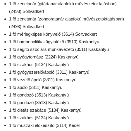
1 fő zenetanár (gitártanár alapfokú művészetoktatásban)
(2493) Soltvadkert
1 fő zenetanár (zongoratanár alapfokú művészetoktatásban)
(2493) Soltvadkert
1 fő mérlegképes könyvelő (3614) Soltvadkert
1 fő humánpolitikai ügyintéző (3910) Kaskantyú
1 fő segítő szociális munkavezető (3511) Kaskantyú
1 fő gyógytornász (2224) Kaskantyú
1 fő szakács (5134) Kaskantyú
1 fő gyógyszerelő/ápoló (3311) Kaskantyú
1 fő vezető ápoló (3311) Kaskantyú
1 fő ápoló (3311) Kaskantyú
1 fő gondozó (3513) Kaskantyú
1 fő gondozó (3513) Kaskantyú
1 fő diétás szakács (5134) Kaskantyú
1 fő szakács (5134) Kaskantyú
1 fő műszaki előkészítő (3114) Kecel