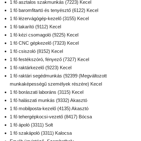
1 fő asztalos szakmunkás (7223) Kecel
1 fő baromfitartó és tenyésztő (6122) Kecel
1 fő lézervágógép-kezelő (3155) Kecel
1 fő takarító (9112) Kecel
1 fő kézi csomagoló (9225) Kecel
1 fő CNC gépkezelő (7323) Kecel
1 fő csiszoló (8152) Kecel
1 fő festékszóró, fényező (7327) Kecel
1 fő raktárkezelő (9223) Kecel
1 fő raktári segédmunkás (92399 (Megváltozott
munkaképességű személyek részére) Kecel
1 fő borászati laboráns (3115) Kecel
1 fő halászati munkás (9332) Akasztó
1 fő mobilposta-kezelő (4135) Akasztó
1 fő tehergépkocsi-vezető (8417) Bócsa
1 fő ápoló (3311) Solt
1 fő szakápoló (3311) Kalocsa