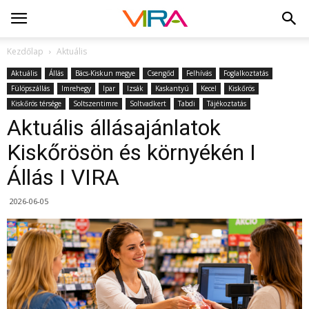
Kezdőlap
Aktuális
Aktuális
Állás
Bács-Kiskun megye
Csengőd
Felhívás
Foglalkoztatás
Fülöpszállás
Imrehegy
Ipar
Izsák
Kaskantyú
Kecel
Kiskőrös
Kiskőrös térsége
Soltszentimre
Soltvadkert
Tabdi
Tájékoztatás
Aktuális állásajánlatok
Kiskőrösön és környékén I
Állás I VIRA
2026-06-05