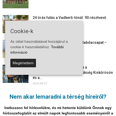
24 órás futás a Vadkerti-tónál: 90 résztvevő
1180 kilométert teljesített
2026-08-09
Cookie-k
Az oldal használatával hozzájárul a
Megszűnt a kiskőrösi női kézilabdacsapat –
cookie-k használatához.
További
egy korszak ért véget
információ
2026-08-08
Megértettem
Aktuális állásajánlatok: ezekre a
munkavállalókra van most szükség Kiskőrösön
és a...
2026-08-07
Vitézy Dávid: már ősszel újraindulhat a
Nem akar lemaradni a térség híreiről?
személyszállítás a Budapest–Belgrád
vasútvonalon
Iratkozzon fel hírlevelükre, és mi hetente küldünk Önnek egy
2026-08-06
hírösszefoglalót az elmúlt napok legfontosabb eseményeiről a