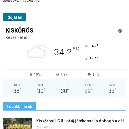
Soltvadkert, Vadkerti-tó
Időjárás
KISKŐRÖS
Kevés Felhő
°
34.2
°
C
34.2
°
34.2
19%
1.3kmh
14%
KED
SZE
CSÜ
PÉN
SZO
38
°
30
°
30
°
29
°
33
°
További hírek
Kiskőrösi LC II.: öt új játékossal a dobogó a cél
2026-08-09