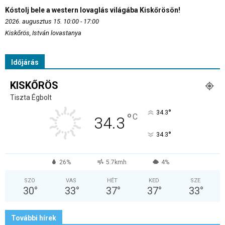
Kóstolj bele a western lovaglás világába Kiskőrösön!
2026. augusztus 15. 10:00 - 17:00
Kiskőrös, István lovastanya
Időjárás
KISKŐRÖS
Tiszta Égbolt
°
34.3
°
C
34.3
°
34.3
26%
5.7kmh
4%
SZO
VAS
HÉT
KED
SZE
30
°
33
°
37
°
37
°
33
°
További hírek