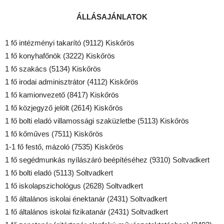
ÁLLÁSAJÁNLATOK
1 fő intézményi takarító (9112) Kiskőrös
1 fő konyhafőnök (3222) Kiskőrös
1 fő szakács (5134) Kiskőrös
1 fő irodai adminisztrátor (4112) Kiskőrös
1 fő kamionvezető (8417) Kiskőrös
1 fő közjegyző jelölt (2614) Kiskőrös
1 fő bolti eladó villamossági szaküzletbe (5113) Kiskőrös
1 fő kőműves (7511) Kiskőrös
1-1 fő festő, mázoló (7535) Kiskőrös
1 fő segédmunkás nyílászáró beépítéséhez (9310) Soltvadkert
1 fő bolti eladó (5113) Soltvadkert
1 fő iskolapszichológus (2628) Soltvadkert
1 fő általános iskolai énektanár (2431) Soltvadkert
1 fő általános iskolai fizikatanár (2431) Soltvadkert