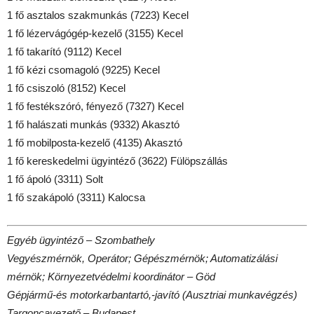
1 fő asztalos szakmunkás (7223) Kecel
1 fő lézervágógép-kezelő (3155) Kecel
1 fő takarító (9112) Kecel
1 fő kézi csomagoló (9225) Kecel
1 fő csiszoló (8152) Kecel
1 fő festékszóró, fényező (7327) Kecel
1 fő halászati munkás (9332) Akasztó
1 fő mobilposta-kezelő (4135) Akasztó
1 fő kereskedelmi ügyintéző (3622) Fülöpszállás
1 fő ápoló (3311) Solt
1 fő szakápoló (3311) Kalocsa
Egyéb ügyintéző – Szombathely
Vegyészmérnök, Operátor; Gépészmérnök; Automatizálási
mérnök; Környezetvédelmi koordinátor – Göd
Gépjármű-és motorkarbantartó,-javító (Ausztriai munkavégzés)
Targoncavezető – Budapest