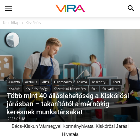
Kezdőlap
Kiskőrös
Akasztó
Aktuális
Állás
Fülöpszállás
Kalocsa
Kaskantyú
Kecel
Kiskőrös
Kiskőrös térsége
Közérdekű közlemény
Solt
Soltvadkert
Több mint 40 álláslehetőség a Kiskőrösi
járásban – takarítótól a mérnökig
keresnek munkatársakat
2026-06-18
Bács-Kiskun Vármegyei Kormányhivatal Kiskőrösi Járási
Hivatala