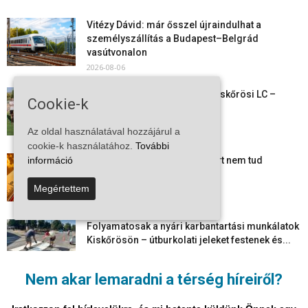
Vitézy Dávid: már ősszel újraindulhat a
személyszállítás a Budapest–Belgrád
vasútvonalon
2026-08-06
Megkezdte a felkészülést a Kiskőrösi LC –
Cookie-k
együtt maradt a keret,...
2026-08-06
Az oldal használatával hozzájárul a
cookie-k használatához.
További
Mi történik Európa felett? Ezért nem tud
információ
szabadulni a kontinens a...
Megértettem
2026-08-05
Folyamatosak a nyári karbantartási munkálatok
Kiskőrösön – útburkolati jeleket festenek és...
2026-08-05
Nem akar lemaradni a térség híreiről?
Több száz gyorshajtót és ittas sofőrt szűrtek ki
Bács-Kiskun útjain –...