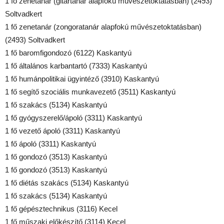
1 fő zenetanár (gitártanár alapfokú művészetoktatásban) (2493)
Soltvadkert
1 fő zenetanár (zongoratanár alapfokú művészetoktatásban)
(2493) Soltvadkert
1 fő baromfigondozó (6122) Kaskantyú
1 fő általános karbantartó (7333) Kaskantyú
1 fő humánpolitikai ügyintéző (3910) Kaskantyú
1 fő segítő szociális munkavezető (3511) Kaskantyú
1 fő szakács (5134) Kaskantyú
1 fő gyógyszerelő/ápoló (3311) Kaskantyú
1 fő vezető ápoló (3311) Kaskantyú
1 fő ápoló (3311) Kaskantyú
1 fő gondozó (3513) Kaskantyú
1 fő gondozó (3513) Kaskantyú
1 fő diétás szakács (5134) Kaskantyú
1 fő szakács (5134) Kaskantyú
1 fő gépésztechnikus (3116) Kecel
1 fő műszaki előkészítő (3114) Kecel