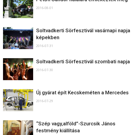
2016-08-01
Soltvadkerti Sörfesztivál vasárnapi napja
képekben
2016-07-31
Soltvadkerti Sörfesztivál szombati napja
2016-07-30
Új gyárat épít Kecskeméten a Mercedes
2016-07-29
“Szép vagy,alföld”-Szurcsik János
festmény kiállítása