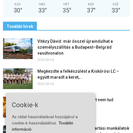
SZO
VAS
HÉT
KED
SZE
30
°
33
°
35
°
37
°
33
°
További hírek
Vitézy Dávid: már ősszel újraindulhat a
személyszállítás a Budapest–Belgrád
vasútvonalon
2026-08-06
Megkezdte a felkészülést a Kiskőrösi LC –
együtt maradt a keret,...
2026-08-06
Mi történik Európa felett? Ezért nem tud
Cookie-k
szabadulni a kontinens a...
2026-08-05
Az oldal használatával hozzájárul a
cookie-k használatához.
További
Folyamatosak a nyári karbantartási munkálatok
információ