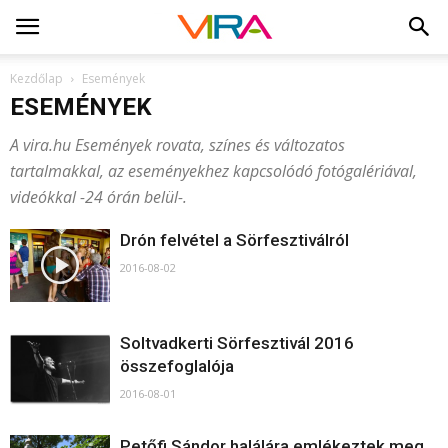
Kezdőlap
Események
ESEMÉNYEK
A vira.hu Események rovata, színes és változatos
tartalmakkal, az eseményekhez kapcsolódó fotógalériával,
videókkal -24 órán belül-.
Drón felvétel a Sörfesztiválról
2016-08-02
Soltvadkerti Sörfesztivál 2016
összefoglalója
2016-08-01
Petőfi Sándor halálára emlékeztek meg