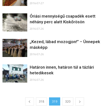
2016-07-27
Óriási mennyiségű csapadék esett
néhány perc alatt Kiskőrösön
2016-07-26
„Kezed, lábad mozogjon!” – Ünnepek
másképp
2016-07-26
Határon innen, határon túl a tázlári
hetedikesek
2016-07-26
318
319
320