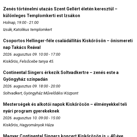
Zenés történelmi utazás Szent Gellért életén keresztül –
különleges Templomkerti est Izsákon
Holnap, 19:00 - 21:00
Izsák, Katolikus templomkert
Csoportos Hellinger-féle családállítás Kiskőrösön – önismereti
nap Takács Reával
2026. augusztus 09. 10:00 - 17:00
Kiskőrös, Felsőcebe tanya 45.
Continental Singers érkezik Soltvadkertre – zenés este a
Gyöngyház színpadán
2026. augusztus 09. 18:00 - 20:00
Soltvadkert, Gyöngyház Művelődési Központ
Mesterségek és alkotói napok Kiskőrösön – élményekkel teli
nyári program gyerekeknek
2026. augusztus 10. 09:00 - 15:00
Kiskőrös, Hagyományok Háza
Magyar Continental Singers koncert Kiskőrösön is – 40 éve