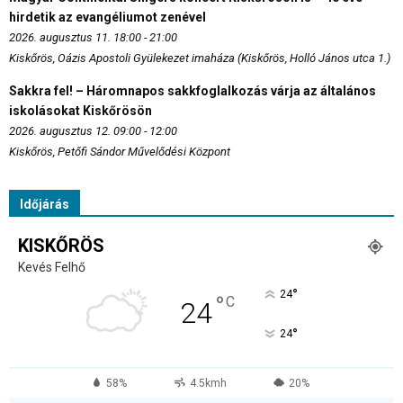
hirdetik az evangéliumot zenével
2026. augusztus 11. 18:00 - 21:00
Kiskőrös, Oázis Apostoli Gyülekezet imaháza (Kiskőrös, Holló János utca 1.)
Sakkra fel! – Háromnapos sakkfoglalkozás várja az általános
iskolásokat Kiskőrösön
2026. augusztus 12. 09:00 - 12:00
Kiskőrös, Petőfi Sándor Művelődési Központ
Időjárás
KISKŐRÖS
Kevés Felhő
°
24
°
C
24
°
24
58%
4.5kmh
20%