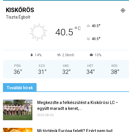
KISKŐRÖS
Tiszta Égbolt
°
40.5
°
C
40.5
°
40.5
14%
2.5kmh
10%
PÉN
SZO
VAS
HÉT
KED
36
°
31
°
32
°
34
°
38
°
További hírek
Megkezdte a felkészülést a Kiskőrösi LC –
együtt maradt a keret,...
2026-08-06
Mi történik Európa felett? Ezért nem tud