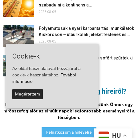
szabadulni a kontinens a...
2026-08-05
Folyamatosak a nyári karbantartási munkálatok
Kiskőrösön – útburkolati jeleket festenek és...
2026-08-05
Cookie-k
Több száz gyorshajtót és ittas sofőrt szűrtek ki
Bács-Kiskun útjain –...
Az oldal használatával hozzájárul a
2026-08-04
cookie-k használatához.
További
információ
Elektronikus nyugtaadat-szolgáltatás: négy
Nem akar lemaradni a térség híreiről?
hónapos átállási időszakot biztosít a NAV a
Megértettem
vállalkozásoknak
Iratkozzon fel hírlevelükre, és mi hetente küldünk Önnek egy
2026-08-04
hírösszefoglalót az elmúlt napok legfontosabb eseményeiről a
térségben.
Adatvédelmi nyilatkozat
Médiaajánlat
Impresszum
Feliratkozom a hírlevélre
HU