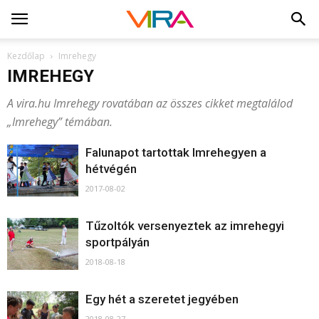
Kezdőlap
Imrehegy
IMREHEGY
A vira.hu Imrehegy rovatában az összes cikket megtalálod
„Imrehegy” témában.
Falunapot tartottak Imrehegyen a
hétvégén
2017-08-02
Tűzoltók versenyeztek az imrehegyi
sportpályán
2018-08-18
Egy hét a szeretet jegyében
2018-08-27