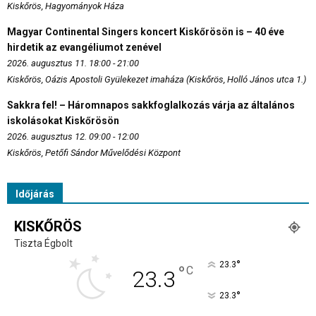
Kiskőrös, Hagyományok Háza
Magyar Continental Singers koncert Kiskőrösön is – 40 éve
hirdetik az evangéliumot zenével
2026. augusztus 11. 18:00 - 21:00
Kiskőrös, Oázis Apostoli Gyülekezet imaháza (Kiskőrös, Holló János utca 1.)
Sakkra fel! – Háromnapos sakkfoglalkozás várja az általános
iskolásokat Kiskőrösön
2026. augusztus 12. 09:00 - 12:00
Kiskőrös, Petőfi Sándor Művelődési Központ
Időjárás
KISKŐRÖS
Tiszta Égbolt
°
23.3
°
C
23.3
°
23.3