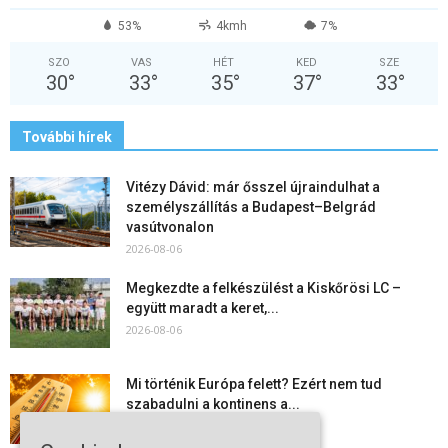
53%
4kmh
7%
SZO
VAS
HÉT
KED
SZE
30
°
33
°
35
°
37
°
33
°
További hírek
Vitézy Dávid: már ősszel újraindulhat a
személyszállítás a Budapest–Belgrád
vasútvonalon
2026-08-06
Megkezdte a felkészülést a Kiskőrösi LC –
együtt maradt a keret,...
2026-08-06
Mi történik Európa felett? Ezért nem tud
szabadulni a kontinens a...
2026-08-05