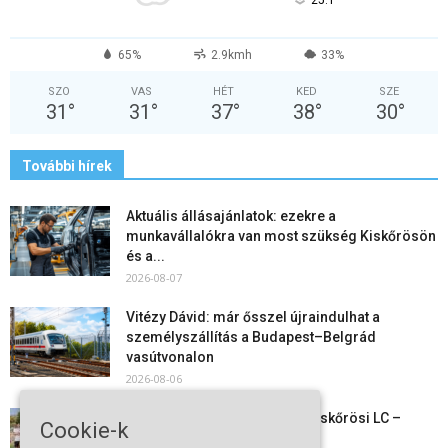
°
25.1
65%
2.9kmh
33%
SZO
VAS
HÉT
KED
SZE
31
°
31
°
37
°
38
°
30
°
További hírek
Aktuális állásajánlatok: ezekre a
munkavállalókra van most szükség Kiskőrösön
és a...
2026-08-07
Vitézy Dávid: már ősszel újraindulhat a
személyszállítás a Budapest–Belgrád
vasútvonalon
2026-08-06
Megkezdte a felkészülést a Kiskőrösi LC –
Cookie-k
együtt maradt a keret,...