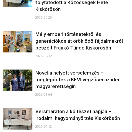
folytatódott a Közösségek Hete
Kiskőrösön
2026-05-20
Mély emberi történetekről és
generációkon át öröklődő fájdalmakról
beszélt Frankó Tünde Kiskőrösön
2026-05-12
Novella helyett verselemzés –
meglepődtek a KEVI végzősei az idei
magyarérettségin
2026-05-04
Versmaraton a költészet napján –
irodalmi hagyományőrzés Kiskőrösön
2026-04-12