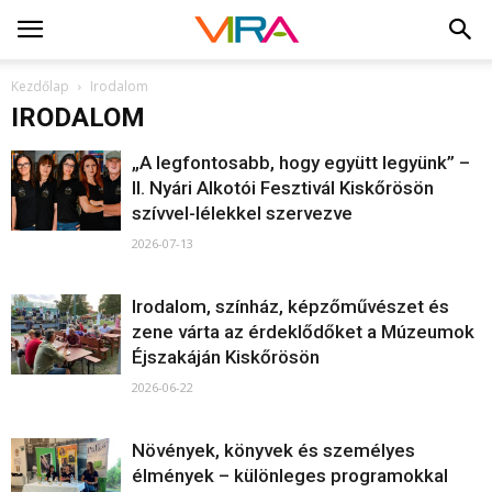
Kezdőlap
Irodalom
IRODALOM
„A legfontosabb, hogy együtt legyünk” –
II. Nyári Alkotói Fesztivál Kiskőrösön
szívvel-lélekkel szervezve
2026-07-13
Irodalom, színház, képzőművészet és
zene várta az érdeklődőket a Múzeumok
Éjszakáján Kiskőrösön
2026-06-22
Növények, könyvek és személyes
élmények – különleges programokkal