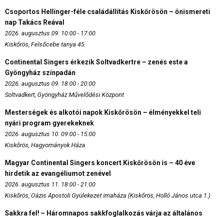
Csoportos Hellinger-féle családállítás Kiskőrösön – önismereti
nap Takács Reával
2026. augusztus 09. 10:00 - 17:00
Kiskőrös, Felsőcebe tanya 45.
Continental Singers érkezik Soltvadkertre – zenés este a
Gyöngyház színpadán
2026. augusztus 09. 18:00 - 20:00
Soltvadkert, Gyöngyház Művelődési Központ
Mesterségek és alkotói napok Kiskőrösön – élményekkel teli
nyári program gyerekeknek
2026. augusztus 10. 09:00 - 15:00
Kiskőrös, Hagyományok Háza
Magyar Continental Singers koncert Kiskőrösön is – 40 éve
hirdetik az evangéliumot zenével
2026. augusztus 11. 18:00 - 21:00
Kiskőrös, Oázis Apostoli Gyülekezet imaháza (Kiskőrös, Holló János utca 1.)
Sakkra fel! – Háromnapos sakkfoglalkozás várja az általános