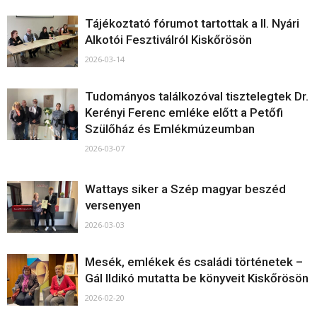
Tájékoztató fórumot tartottak a II. Nyári
Alkotói Fesztiválról Kiskőrösön
2026-03-14
Tudományos találkozóval tisztelegtek Dr.
Kerényi Ferenc emléke előtt a Petőfi
Szülőház és Emlékmúzeumban
2026-03-07
Wattays siker a Szép magyar beszéd
versenyen
2026-03-03
Mesék, emlékek és családi történetek –
Gál Ildikó mutatta be könyveit Kiskőrösön
2026-02-20