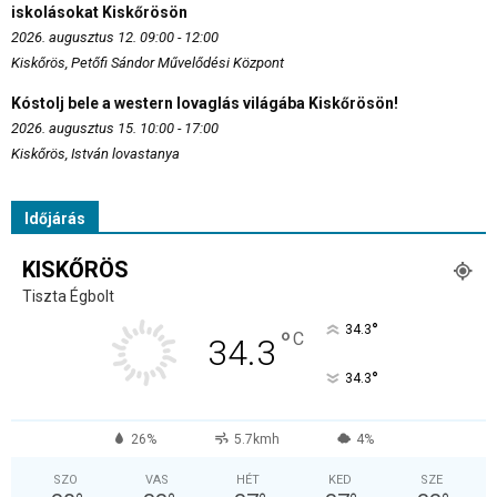
iskolásokat Kiskőrösön
2026. augusztus 12. 09:00 - 12:00
Kiskőrös, Petőfi Sándor Művelődési Központ
Kóstolj bele a western lovaglás világába Kiskőrösön!
2026. augusztus 15. 10:00 - 17:00
Kiskőrös, István lovastanya
Időjárás
KISKŐRÖS
Tiszta Égbolt
°
34.3
°
C
34.3
°
34.3
26%
5.7kmh
4%
SZO
VAS
HÉT
KED
SZE