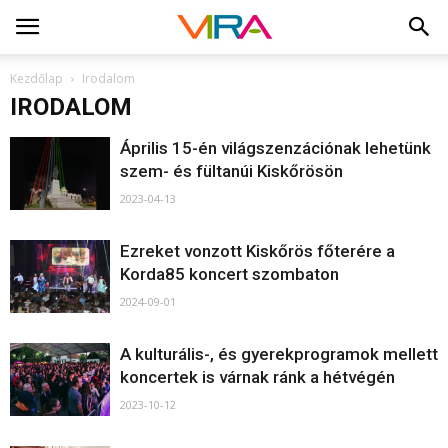
Kezdőlap
Irodalom
IRODALOM
Április 15-én világszenzációnak lehetünk
szem- és fültanúi Kiskőrösön
2023-04-13
Ezreket vonzott Kiskőrös főterére a
Korda85 koncert szombaton
2024-09-01
A kulturális-, és gyerekprogramok mellett
koncertek is várnak ránk a hétvégén
2023-10-12