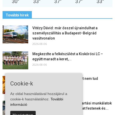
30
°
33
°
37
°
37
°
33
°
További hírek
Vitézy Dávid: már ősszel újraindulhat a
személyszállítás a Budapest–Belgrád
vasútvonalon
2026-08-06
Megkezdte a felkészülést a Kiskőrösi LC –
együtt maradt a keret,...
2026-08-06
Mi történik Európa felett? Ezért nem tud
Cookie-k
szabadulni a kontinens a...
2026-08-05
Az oldal használatával hozzájárul a
cookie-k használatához.
További
Folyamatosak a nyári karbantartási munkálatok
információ
Kiskőrösön – útburkolati jeleket festenek és...
2026-08-05
Megértettem