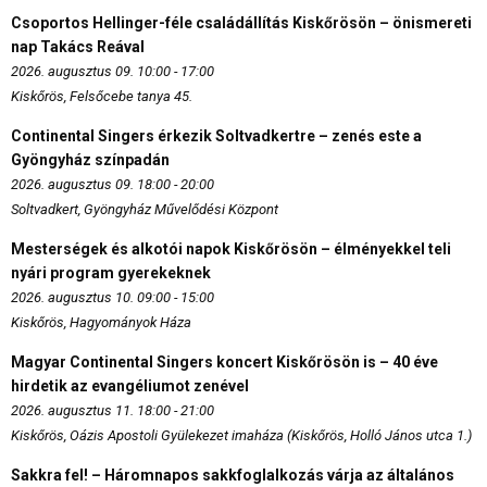
Csoportos Hellinger-féle családállítás Kiskőrösön – önismereti
nap Takács Reával
2026. augusztus 09. 10:00 - 17:00
Kiskőrös, Felsőcebe tanya 45.
Continental Singers érkezik Soltvadkertre – zenés este a
Gyöngyház színpadán
2026. augusztus 09. 18:00 - 20:00
Soltvadkert, Gyöngyház Művelődési Központ
Mesterségek és alkotói napok Kiskőrösön – élményekkel teli
nyári program gyerekeknek
2026. augusztus 10. 09:00 - 15:00
Kiskőrös, Hagyományok Háza
Magyar Continental Singers koncert Kiskőrösön is – 40 éve
hirdetik az evangéliumot zenével
2026. augusztus 11. 18:00 - 21:00
Kiskőrös, Oázis Apostoli Gyülekezet imaháza (Kiskőrös, Holló János utca 1.)
Sakkra fel! – Háromnapos sakkfoglalkozás várja az általános