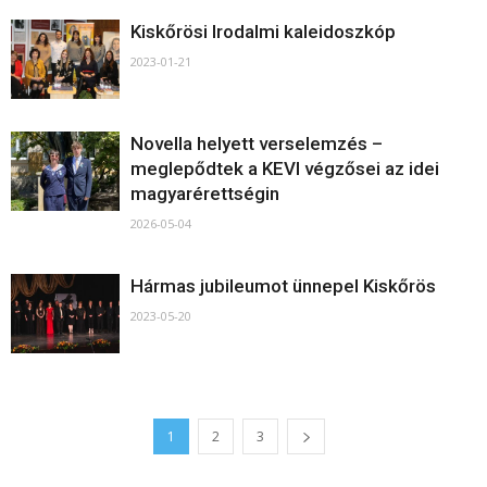
Kiskőrösi Irodalmi kaleidoszkóp
2023-01-21
Novella helyett verselemzés –
meglepődtek a KEVI végzősei az idei
magyarérettségin
2026-05-04
Hármas jubileumot ünnepel Kiskőrös
2023-05-20
1
2
3