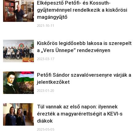
Elképesztő Petőfi- és Kossuth-
gyűjteménnyel rendelkezik a kiskőrösi
magángyűjtő
2021-10-11
Kiskőrös legidősebb lakosa is szerepelt
a „Vers Ünnepe” rendezvényen
2023-03-17
Petőfi Sándor szavalóversenyre várják a
jelentkezőket
2023-01-20
Túl vannak az első napon: ilyennek
érezték a magyarérettségit a KEVI-s
diákok
2025-05-05