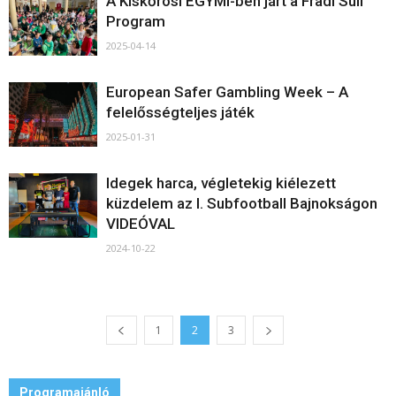
A Kiskőrösi EGYMI-ben járt a Fradi Suli
Program
2025-04-14
European Safer Gambling Week – A
felelősségteljes játék
2025-01-31
Idegek harca, végletekig kiélezett
küzdelem az I. Subfootball Bajnokságon
VIDEÓVAL
2024-10-22
1
2
3
Programajánló