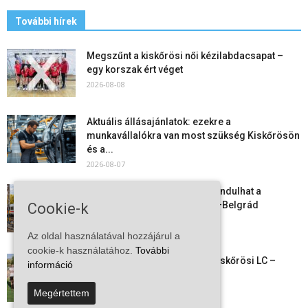
További hírek
Megszűnt a kiskőrösi női kézilabdacsapat –
egy korszak ért véget
2026-08-08
Aktuális állásajánlatok: ezekre a
munkavállalókra van most szükség Kiskőrösön
és a...
2026-08-07
Vitézy Dávid: már ősszel újraindulhat a
személyszállítás a Budapest–Belgrád
Cookie-k
vasútvonalon
2026-08-06
Az oldal használatával hozzájárul a
cookie-k használatához.
További
Megkezdte a felkészülést a Kiskőrösi LC –
információ
együtt maradt a keret,...
2026-08-06
Megértettem