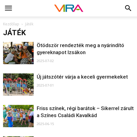
Kezdőlap
Játék
JÁTÉK
Ötödször rendezték meg a nyárindító
gyereknapot Izsákon
2025-07-02
Új játszótér várja a keceli gyermekeket
2025-07-01
Friss színek, régi barátok – Sikerrel zárult
a Színes Családi Kavalkád
2025-06-15