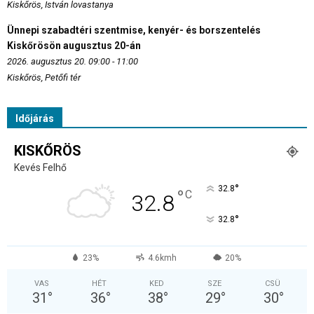
Kiskőrös, István lovastanya
Ünnepi szabadtéri szentmise, kenyér- és borszentelés
Kiskőrösön augusztus 20-án
2026. augusztus 20. 09:00 - 11:00
Kiskőrös, Petőfi tér
Időjárás
KISKŐRÖS
Kevés Felhő
°
32.8
°
C
32.8
°
32.8
23%
4.6kmh
20%
VAS
HÉT
KED
SZE
CSÜ
31
°
36
°
38
°
29
°
30
°