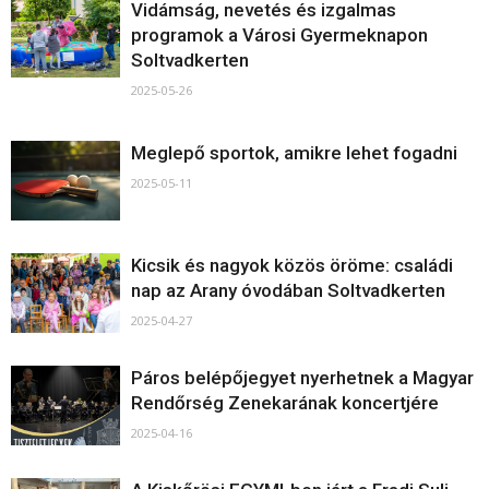
Vidámság, nevetés és izgalmas
programok a Városi Gyermeknapon
Soltvadkerten
2025-05-26
Meglepő sportok, amikre lehet fogadni
2025-05-11
Kicsik és nagyok közös öröme: családi
nap az Arany óvodában Soltvadkerten
2025-04-27
Páros belépőjegyet nyerhetnek a Magyar
Rendőrség Zenekarának koncertjére
2025-04-16