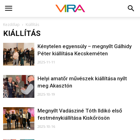
Kezdőlap
Kiállítás
KIÁLLÍTÁS
Kénytelen egyensúly – megnyílt Gálhidy
Péter kiállítása Kecskeméten
2025-11-11
Helyi amatőr művészek kiállítása nyílt
meg Akasztón
2025-10-19
Megnyílt Vadásziné Tóth Ildikó első
festménykiállítása Kiskőrösön
2025-10-16