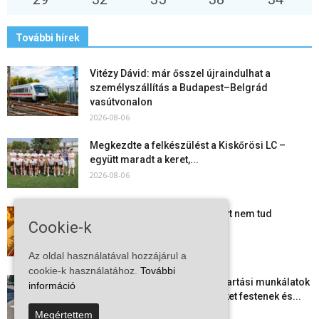
További hírek
Vitézy Dávid: már ősszel újraindulhat a
személyszállítás a Budapest–Belgrád
vasútvonalon
2026-08-06
Megkezdte a felkészülést a Kiskőrösi LC –
együtt maradt a keret,...
2026-08-06
Mi történik Európa felett? Ezért nem tud
Cookie-k
szabadulni a kontinens a...
2026-08-05
Az oldal használatával hozzájárul a
cookie-k használatához.
További
Folyamatosak a nyári karbantartási munkálatok
információ
Kiskőrösön – útburkolati jeleket festenek és...
2026-08-05
Megértettem