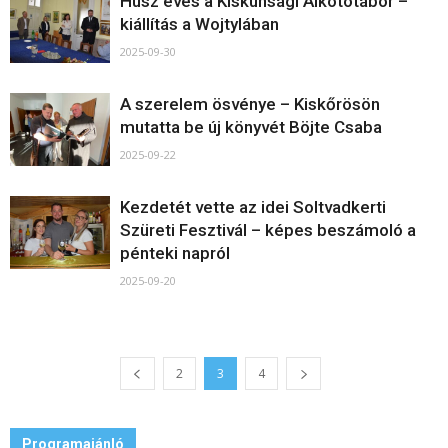
Húsz éves a Kiskunsági Alkotótábor –
kiállítás a Wojtylában
2025-09-30
A szerelem ösvénye – Kiskőrösön
mutatta be új könyvét Böjte Csaba
2025-09-22
Kezdetét vette az idei Soltvadkerti
Szüreti Fesztivál – képes beszámoló a
pénteki napról
2025-09-20
2
3
4
Programajánló