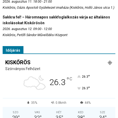
2026. augusztus 11. 18:00 - 21:00
Kiskőrös, Oázis Apostoli Gyülekezet imaháza (Kiskőrös, Holló János utca 1.)
Sakkra fel! – Háromnapos sakkfoglalkozás várja az általános
iskolásokat Kiskőrösön
2026. augusztus 12. 09:00 - 12:00
Kiskőrös, Petőfi Sándor Művelődési Központ
Időjárás
KISKŐRÖS
Szórványos Felhőzet
°
26.3
°
C
26.3
°
26.3
35%
0.8kmh
44%
SZO
VAS
HÉT
KED
SZE
29
°
32
°
35
°
38
°
34
°