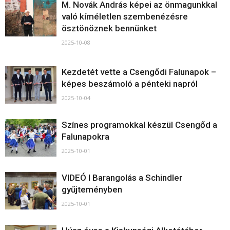
M. Novák András képei az önmagunkkal
való kíméletlen szembenézésre
ösztönöznek bennünket
2025-10-08
Kezdetét vette a Csengődi Falunapok –
képes beszámoló a pénteki napról
2025-10-04
Színes programokkal készül Csengőd a
Falunapokra
2025-10-01
VIDEÓ I Barangolás a Schindler
gyűjteményben
2025-10-01