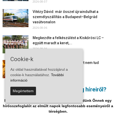
2026-08-07
Vitézy Dávid: már ősszel újraindulhat a
személyszállítás a Budapest–Belgrád
vasútvonalon
2026-08-06
Megkezdte a felkészülést a Kiskőrösi LC –
együtt maradt a keret,...
2026-08-06
Cookie-k
Mi történik Európa felett? Ezért nem tud
szabadulni a kontinens a...
Az oldal használatával hozzájárul a
2026-08-05
cookie-k használatához.
További
információ
Folyamatosak a nyári karbantartási munkálatok
Nem akar lemaradni a térség híreiről?
Megértettem
Kiskőrösön – útburkolati jeleket festenek és...
2026-08-05
Iratkozzon fel hírlevelükre, és mi hetente küldünk Önnek egy
hírösszefoglalót az elmúlt napok legfontosabb eseményeiről a
térségben.