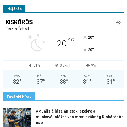
Időjárás
KISKŐRÖS
Tiszta Égbolt
°
20
°
C
20
°
20
81%
3.3kmh
9%
VAS
HÉT
KED
SZE
CSÜ
32
°
37
°
38
°
31
°
31
°
További hírek
Aktuális állásajánlatok: ezekre a
munkavállalókra van most szükség Kiskőrösön
és a...