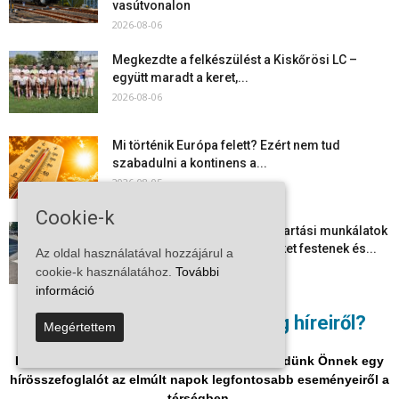
vasútvonalon
2026-08-06
Megkezdte a felkészülést a Kiskőrösi LC –
együtt maradt a keret,...
2026-08-06
Mi történik Európa felett? Ezért nem tud
szabadulni a kontinens a...
2026-08-05
Cookie-k
Folyamatosak a nyári karbantartási munkálatok
Kiskőrösön – útburkolati jeleket festenek és...
Az oldal használatával hozzájárul a
2026-08-05
cookie-k használatához.
További
információ
Több száz gyorshajtót és ittas sofőrt szűrtek ki
Nem akar lemaradni a térség híreiről?
Megértettem
Bács-Kiskun útjain –...
2026-08-04
Iratkozzon fel hírlevelükre, és mi hetente küldünk Önnek egy
hírösszefoglalót az elmúlt napok legfontosabb eseményeiről a
térségben.