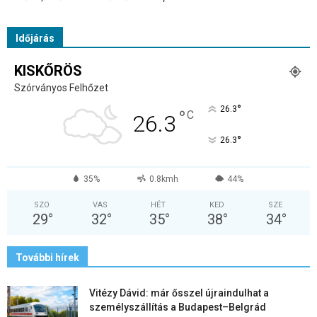
Időjárás
KISKŐRÖS
Szórványos Felhőzet
°
26.3
°
C
26.3
°
26.3
35%
0.8kmh
44%
SZO
VAS
HÉT
KED
SZE
29
°
32
°
35
°
38
°
34
°
További hírek
Vitézy Dávid: már ősszel újraindulhat a
személyszállítás a Budapest–Belgrád