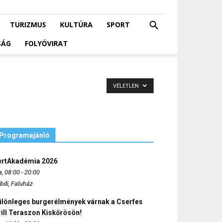
TURIZMUS
KULTÚRA
SPORT
SÁG
FOLYÓVIRAT
VÉLETLEN
Programajánló
ertAkadémia 2026
, 08:00 - 20:00
bdi, Faluház
ülönleges burgerélmények várnak a Cserfes
ill Teraszon Kiskőrösön!