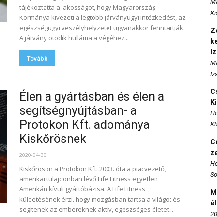
Ma
tájékoztatta a lakosságot, hogy Magyarország
Ki
Kormánya kivezeti a legtöbb járványügyi intézkedést, az
egészségügyi veszélyhelyzetet ugyanakkor fenntartják.
Ze
A járvány ötödik hulláma a végéhez...
k
I
Tovább
Ma
Iz
Cs
Élen a gyártásban és élen a
K
segítségnyújtásban- a
Ho
Protokon Kft. adománya
Ki
Kiskőrösnek
Co
z
2020-04-30
Ho
Kiskőrösön a Protokon Kft. 2003. óta a piacvezető,
So
amerikai tulajdonban lévő Life Fitness egyetlen
Amerikán kívüli gyártóbázisa. A Life Fitness
M
küldetésének érzi, hogy mozgásban tartsa a világot és
é
segítenek az embereknek aktív, egészséges életet...
20