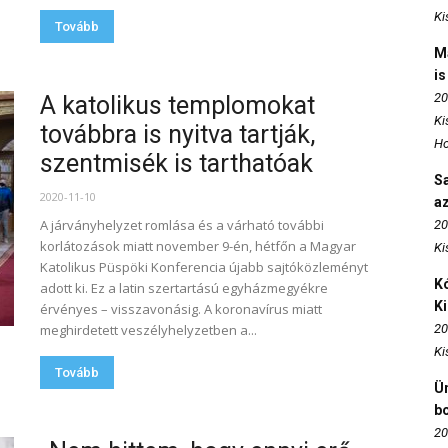
Ki
Tovább
M
is
20
A katolikus templomokat
Ki
továbbra is nyitva tartják,
Ho
szentmisék is tarthatóak
S
2020-11-10
az
A járványhelyzet romlása és a várható további
20
korlátozások miatt november 9-én, hétfőn a Magyar
Ki
Katolikus Püspöki Konferencia újabb sajtóközleményt
Kó
adott ki. Ez a latin szertartású egyházmegyékre
K
érvényes – visszavonásig. A koronavírus miatt
meghirdetett veszélyhelyzetben a...
20
Ki
Tovább
Ün
b
20