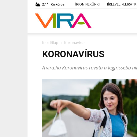
C
27
ÍRJON NEKÜNK!
HÍRLEVÉL FELIRAT
Kiskőrös
VIRA
Kezdőlap
Koronavírus
KORONAVÍRUS
A vira.hu Koronavírus rovata a legfrissebb h