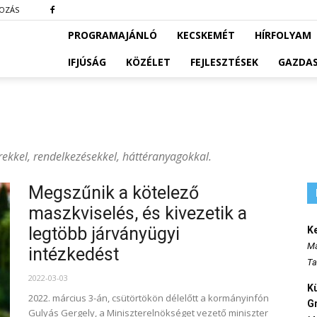
KOZÁS
PROGRAMAJÁNLÓ
KECSKEMÉT
HÍRFOLYAM
IFJÚSÁG
KÖZÉLET
FEJLESZTÉSEK
GAZDA
írekkel, rendelkezésekkel, háttéranyagokkal.
Megszűnik a kötelező
maszkviselés, és kivezetik a
legtöbb járványügyi
K
Ma
intézkedést
Ta
2022-03-03
K
2022. március 3-án, csütörtökön délelőtt a kormányinfón
Gr
Gulyás Gergely, a Miniszterelnökséget vezető miniszter