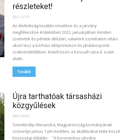
részleteket!
2021-12-31
Az átoltottság további növelése és a járvány
megfékezése érdekében 2022. januárjában minden
csütörtök és péntek délután, valamint szombaton oltási
akció lesz a kórházi oltópontokon és járásközponti
szakrendelőkben. Kiskőrösön a Kossuth utca 6. szám
alatti...
Tovább
Újra tarthatóak társasházi
közgyűlések
2021-06-01
Szentkirályi Alexandra, Magyarország kormányának
szóvivője június 1-jén kedden, az akábbiakat tette közzé
közösségi oldalán: "A koronavírus-járvány