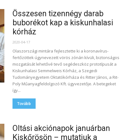
Összesen tizennégy darab
buborékot kap a kiskunhalasi
kórház
2020-04-17
Olaszországi mintára fejlesztette ki a koronavírus-
fertőzöttek úgynevezett vörös zónán kívüli, biztonságos
mozgatását lehetővé tevő segédeszköz prototípusát a
Kiskunhalasi Semmelweis Kórház, a Szegedi
Tudományegyetem Oktatókórháza és Ritter János, a Rit-
Poly Műanyagfeldolgozó Kft. ügyvezetője. A betegeket
így...
Tovább
Oltási akciónapok januárban
Kiskőrösön – mutatjuk a