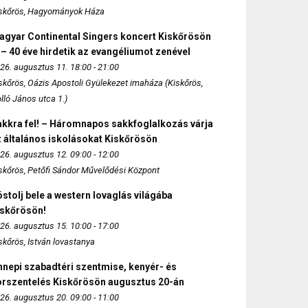
skőrös, Hagyományok Háza
agyar Continental Singers koncert Kiskőrösön
 – 40 éve hirdetik az evangéliumot zenével
26. augusztus 11. 18:00 - 21:00
skőrös, Oázis Apostoli Gyülekezet imaháza (Kiskőrös,
lló János utca 1.)
akkra fel! – Háromnapos sakkfoglalkozás várja
 általános iskolásokat Kiskőrösön
26. augusztus 12. 09:00 - 12:00
skőrös, Petőfi Sándor Művelődési Központ
stolj bele a western lovaglás világába
iskőrösön!
26. augusztus 15. 10:00 - 17:00
skőrös, István lovastanya
nepi szabadtéri szentmise, kenyér- és
orszentelés Kiskőrösön augusztus 20-án
26. augusztus 20. 09:00 - 11:00