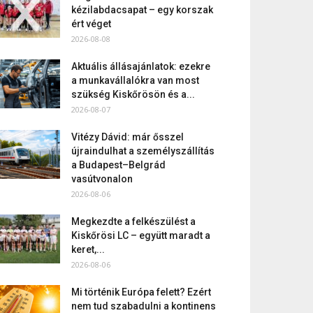
kézilabdacsapat – egy korszak
ért véget
2026-08-08
Aktuális állásajánlatok: ezekre
a munkavállalókra van most
szükség Kiskőrösön és a...
2026-08-07
Vitézy Dávid: már ősszel
újraindulhat a személyszállítás
a Budapest–Belgrád
vasútvonalon
2026-08-06
Megkezdte a felkészülést a
Kiskőrösi LC – együtt maradt a
keret,...
2026-08-06
Mi történik Európa felett? Ezért
nem tud szabadulni a kontinens