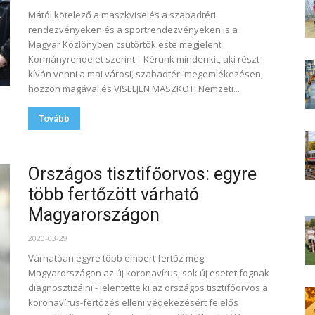
Mától kötelező a maszkviselés a szabadtéri
rendezvényeken és a sportrendezvényeken is a
Magyar Közlönyben csütörtök este megjelent
Kormányrendelet szerint. Kérünk mindenkit, aki részt
kíván venni a mai városi, szabadtéri megemlékezésen,
hozzon magával és VISELJEN MASZKOT! Nemzeti...
Tovább
Országos tisztifőorvos: egyre
több fertőzött várható
Magyarországon
2020-03-29
Várhatóan egyre több embert fertőz meg
Magyarországon az új koronavírus, sok új esetet fognak
diagnosztizálni - jelentette ki az országos tisztifőorvos a
koronavírus-fertőzés elleni védekezésért felelős