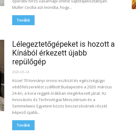
operatív törzs vasárnapi online sajtótájékoztatóján.
Müller Cecília azt mondta, hogy...
Tovább
Lélegeztetőgépeket is hozott a
Kínából érkezett újabb
repülőgép
2020-03-24
Közel 70 tonnányi orvosi eszközt és egészségügyi
védőfelszerelést szállított Budapestre a 2020. március
24-én, a kora reggeli órákban megérkezett járat. Az
Innovációs és Technológiai Minisztérium és a
Semmelweis Egyetem közös beszerzésének részét
képező újabb...
Tovább