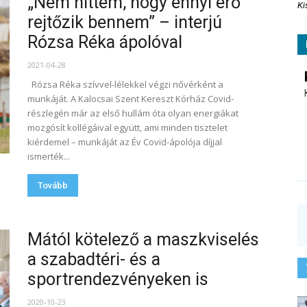
„Nem hittem, hogy ennyi erő
Ki
rejtőzik bennem” – interjú
Rózsa Réka ápolóval
2021-04-28
Rózsa Réka szívvel-lélekkel végzi nővérként a
munkáját. A Kalocsai Szent Kereszt Kórház Covid-
részlegén már az első hullám óta olyan energiákat
mozgósít kollégáival együtt, ami minden tisztelet
kiérdemel – munkáját az Év Covid-ápolója díjjal
ismerték...
Tovább
Mától kötelező a maszkviselés
a szabadtéri- és a
sportrendezvényeken is
2020-10-23