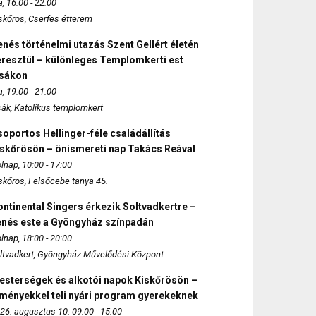
, 16:00 - 22:00
skőrös, Cserfes étterem
nés történelmi utazás Szent Gellért életén
eresztül – különleges Templomkerti est
zsákon
, 19:00 - 21:00
sák, Katolikus templomkert
oportos Hellinger-féle családállítás
iskőrösön – önismereti nap Takács Reával
lnap, 10:00 - 17:00
skőrös, Felsőcebe tanya 45.
ntinental Singers érkezik Soltvadkertre –
enés este a Gyöngyház színpadán
lnap, 18:00 - 20:00
ltvadkert, Gyöngyház Művelődési Központ
esterségek és alkotói napok Kiskőrösön –
lményekkel teli nyári program gyerekeknek
26. augusztus 10. 09:00 - 15:00