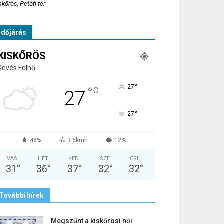
skőrös, Petőfi tér
Időjárás
KISKŐRÖS
Kevés Felhő
°
27
°
C
27
°
27
48%
3.6kmh
12%
VAS
HÉT
KED
SZE
CSÜ
31
°
36
°
37
°
32
°
32
°
További hírek
Megszűnt a kiskőrösi női